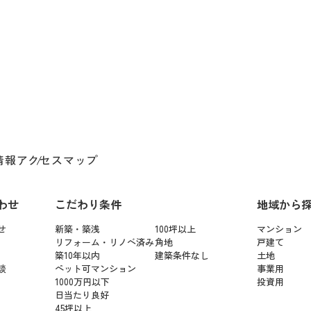
情報
アクセスマップ
わせ
こだわり条件
地域から
せ
新築・築浅
100坪以上
マンション
リフォーム・リノベ済み
角地
戸建て
築10年以内
建築条件なし
土地
談
ペット可マンション
事業用
1000万円以下
投資用
日当たり良好
45坪以上