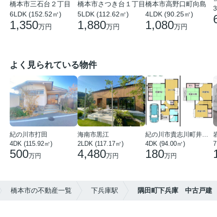
橋本市三石台２丁目
橋本市さつき台１丁目
橋本市高野口町向島
3
6LDK (152.52㎡)
5LDK (112.62㎡)
4LDK (90.25㎡)
1,350
1,880
1,080
万円
万円
万円
よく見られている物件
紀の川市打田
海南市黒江
紀の川市貴志川町井ノ口
4DK (115.92㎡)
2LDK (117.17㎡)
4DK (94.00㎡)
7
500
4,480
180
万円
万円
万円
橋本市の不動産一覧
下兵庫駅
隅田町下兵庫 中古戸建