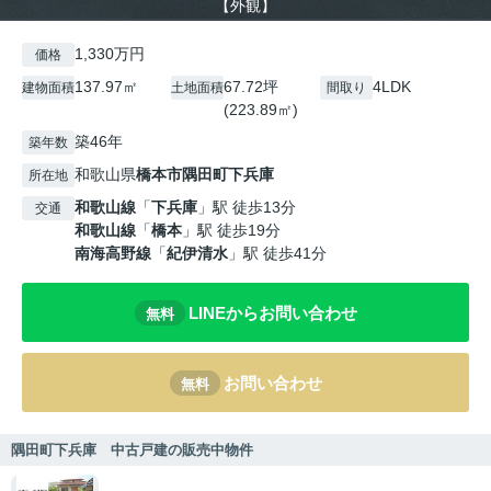
【外観】
1,330万円
価格
137.97㎡
67.72坪
4LDK
建物面積
土地面積
間取り
(223.89㎡)
築46年
築年数
和歌山県
橋本市
隅田町下兵庫
所在地
和歌山線
「
下兵庫
」駅 徒歩13分
交通
和歌山線
「
橋本
」駅 徒歩19分
南海高野線
「
紀伊清水
」駅 徒歩41分
LINEからお問い合わせ
無料
お問い合わせ
無料
隅田町下兵庫 中古戸建の販売中物件