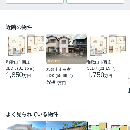
近隣の物件
和歌山市西庄
和歌山市西庄
3LDK (81.15㎡)
3LDK (81.15㎡)
和歌山市有家
1,850
1,750
3DK (55.88㎡)
万円
万円
590
万円
1
よく見られている物件