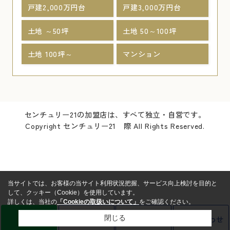
戸建2,000万円台
戸建3,000万円台
土地 ～50坪
土地 50～100坪
土地 100坪～
マンション
センチュリー21の加盟店は、すべて独立・自営です。
Copyright センチュリー21 際 All Rights Reserved.
当サイトでは、お客様の当サイト利用状況把握、サービス向上検討を目的と
して、クッキー（Cookie）を使用しています。
詳しくは、当社の
「Cookieの取扱いについて」
をご確認ください。
LINE
売却査定
電話
お問い合わせ
閉じる