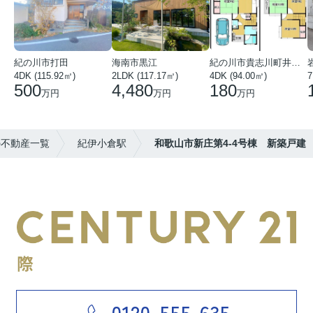
紀の川市打田
海南市黒江
紀の川市貴志川町井ノ口
4DK (115.92㎡)
2LDK (117.17㎡)
4DK (94.00㎡)
7
500
4,480
180
万円
万円
万円
の不動産一覧
紀伊小倉駅
和歌山市新庄第4-4号棟 新築戸建
0120-555-635