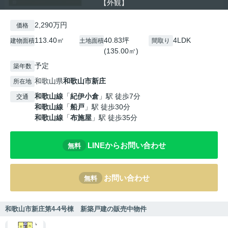
【外観】
2,290万円
価格
113.40㎡
40.83坪
4LDK
建物面積
土地面積
間取り
(135.00㎡)
予定
築年数
和歌山県
和歌山市
新庄
所在地
和歌山線
「
紀伊小倉
」駅 徒歩7分
交通
和歌山線
「
船戸
」駅 徒歩30分
和歌山線
「
布施屋
」駅 徒歩35分
LINEからお問い合わせ
無料
お問い合わせ
無料
和歌山市新庄第4-4号棟 新築戸建の販売中物件