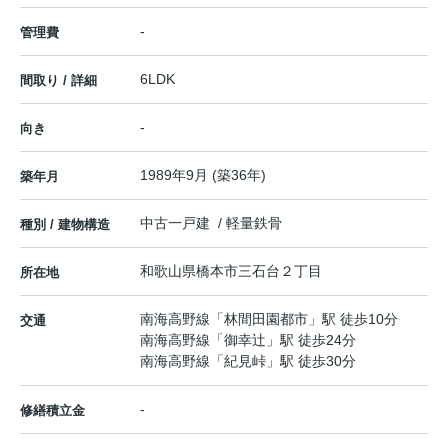
-
管理費
6LDK
間取り / 詳細
-
向き
1989年9月 (築36年)
築年月
中古一戸建 / 軽量鉄骨
種別 / 建物構造
和歌山県
橋本市
三石台
２丁目
所在地
南海高野線
「
林間田園都市
」駅 徒歩10分
交通
南海高野線
「
御幸辻
」駅 徒歩24分
南海高野線
「
紀見峠
」駅 徒歩30分
-
修繕積立金