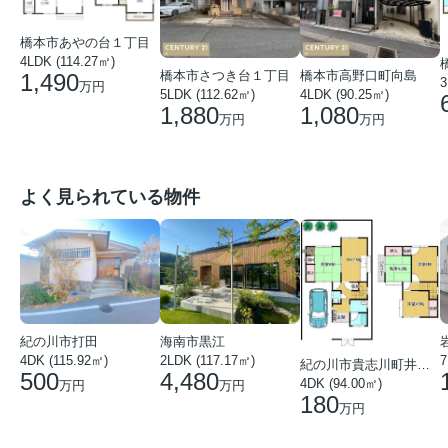
橋本市あやの台１丁目
4LDK (114.27㎡)
橋本市さつき台１丁目
橋本市高野口町向島
1,490
3
万円
5LDK (112.62㎡)
4LDK (90.25㎡)
1,880
1,080
万円
万円
よく見られている物件
紀の川市打田
海南市黒江
4DK (115.92㎡)
7
2LDK (117.17㎡)
紀の川市貴志川町井ノ口
500
4,480
4DK (94.00㎡)
万円
万円
180
万円