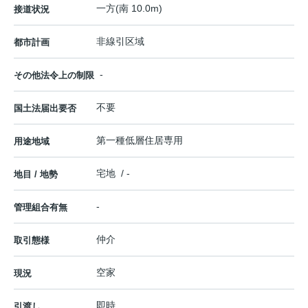
一方(南 10.0m)
接道状況
非線引区域
都市計画
-
その他法令上の制限
不要
国土法届出要否
第一種低層住居専用
用途地域
宅地 / -
地目 / 地勢
-
管理組合有無
仲介
取引態様
空家
現況
即時
引渡し