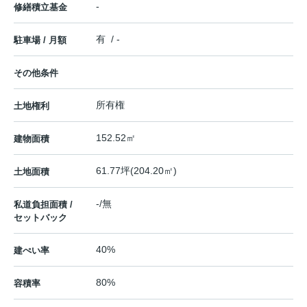
-
修繕積立基金
有 / -
駐車場 / 月額
その他条件
所有権
土地権利
152.52㎡
建物面積
61.77坪(204.20㎡)
土地面積
-/無
私道負担面積 /
セットバック
40%
建ぺい率
80%
容積率