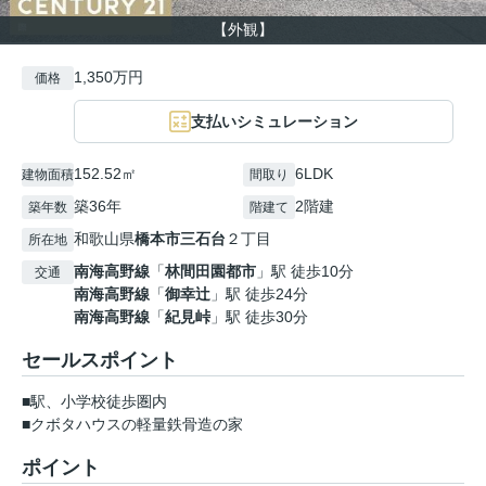
【外観】
1,350万円
価格
支払いシミュレーション
152.52㎡
6LDK
建物面積
間取り
築36年
2階建
築年数
階建て
和歌山県
橋本市
三石台
２丁目
所在地
南海高野線
「
林間田園都市
」駅 徒歩10分
交通
南海高野線
「
御幸辻
」駅 徒歩24分
南海高野線
「
紀見峠
」駅 徒歩30分
セールスポイント
■駅、小学校徒歩圏内
■クボタハウスの軽量鉄骨造の家
ポイント