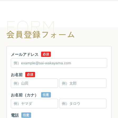
FORM
会員登録フォーム
メールアドレス
必須
お名前
必須
お名前（カナ）
任意
電話
任意