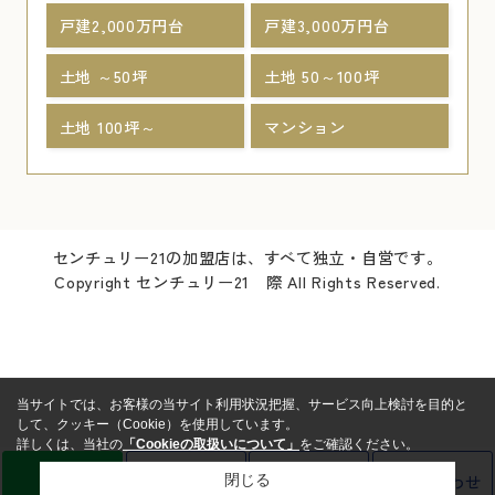
戸建2,000万円台
戸建3,000万円台
土地 ～50坪
土地 50～100坪
土地 100坪～
マンション
センチュリー21の加盟店は、すべて独立・自営です。
Copyright センチュリー21 際 All Rights Reserved.
当サイトでは、お客様の当サイト利用状況把握、サービス向上検討を目的と
して、クッキー（Cookie）を使用しています。
詳しくは、当社の
「Cookieの取扱いについて」
をご確認ください。
LINE
売却査定
電話
お問い合わせ
閉じる