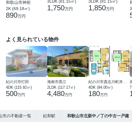
3LDK (81.15㎡)
3LDK (81.15㎡)
和歌山市神前
1,750
1,850
2K (69.18㎡)
3
万円
万円
890
万円
よく見られている物件
紀の川市打田
海南市黒江
紀の川市貴志川町井ノ口
4DK (115.92㎡)
2LDK (117.17㎡)
4DK (94.00㎡)
7
500
4,480
180
万円
万円
万円
山市の不動産一覧
紀和駅
和歌山市北新中ノ丁の中古一戸建