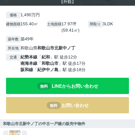
【外観】
1,490万円
価格
155.40㎡
17.97坪
3LDK
建物面積
土地面積
間取り
(59.41㎡)
築49年
築年数
和歌山県
和歌山市
北新中ノ丁
所在地
紀勢本線
「
紀和
」駅 徒歩12分
交通
南海本線
「
和歌山市
」駅 徒歩17分
阪和線
「
紀伊中ノ島
」駅 徒歩18分
LINEからお問い合わせ
無料
お問い合わせ
無料
和歌山市北新中ノ丁の中古一戸建の販売中物件