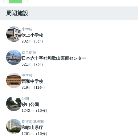
周辺施設
小学校
吹上小学校
202ｍ（3分）
総合病院
日本赤十字社和歌山医療センター
521ｍ（7分）
中学校
西和中学校
819ｍ（11分）
公園
砂山公園
1242ｍ（16分）
都道府県機関
和歌山県庁
1261ｍ（16分）