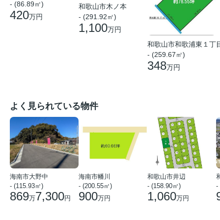
- (86.89㎡)
和歌山市木ノ本
420
万円
- (291.92㎡)
1,100
万円
和歌山市和歌浦東１丁
- (259.67㎡)
348
万円
よく見られている物件
海南市大野中
海南市幡川
和歌山市井辺
- (115.93㎡)
- (200.55㎡)
- (158.90㎡)
-
869
7,300
900
1,060
万
円
万円
万円