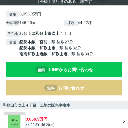
【外観】奥行きのある土地です
3,056.3万円
価格
146.20㎡
44.22坪
土地面積
坪数
和歌山県
和歌山市
吹上
４丁目
所在地
紀勢本線
「
宮前
」駅 徒歩27分
交通
紀勢本線
「
和歌山市
」駅 徒歩32分
南海和歌山港線
「
和歌山港
」駅 徒歩34分
LINEからお問い合わせ
無料
お問い合わせ
無料
和歌山市吹上４丁目 土地の販売中物件
3,056.3万円
44.22坪(146.20㎡)