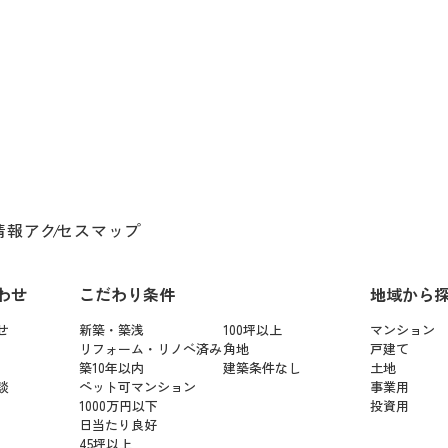
情報
アクセスマップ
わせ
こだわり条件
地域から
せ
新築・築浅
100坪以上
マンション
リフォーム・リノベ済み
角地
戸建て
築10年以内
建築条件なし
土地
談
ペット可マンション
事業用
1000万円以下
投資用
日当たり良好
45坪以上