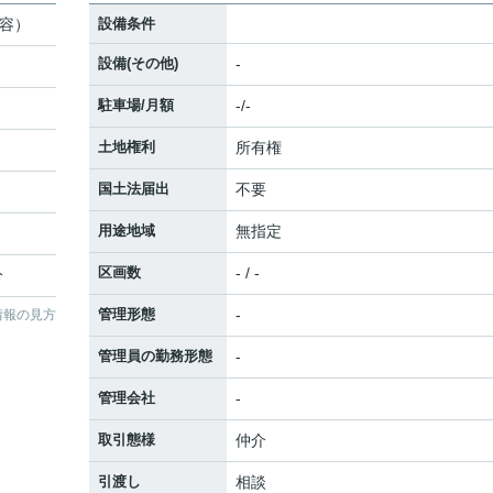
内容）
設備条件
設備(その他)
-
駐車場/月額
-/-
土地権利
所有権
国土法届出
不要
用途地域
無指定
区画数
- / -
分
管理形態
-
情報の見方
管理員の勤務形態
-
管理会社
-
取引態様
仲介
引渡し
相談