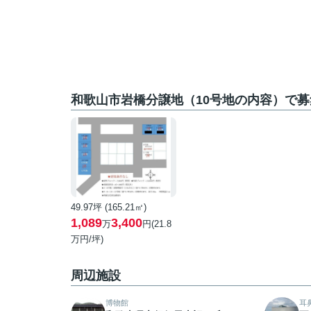
和歌山市岩橋分譲地（10号地の内容）で
49.97坪 (165.21㎡)
1,089
3,400
万
円(21.8
万円/坪)
周辺施設
博物館
耳