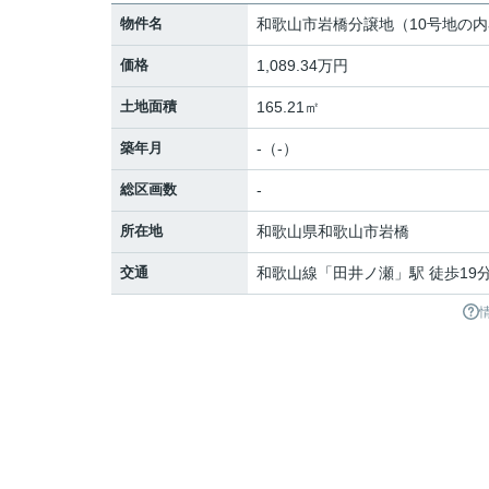
物件名
和歌山市岩橋分譲地（10号地の
価格
1,089.34万円
土地面積
165.21㎡
築年月
-（-）
総区画数
-
所在地
和歌山県
和歌山市
岩橋
交通
和歌山線
「
田井ノ瀬
」駅 徒歩19