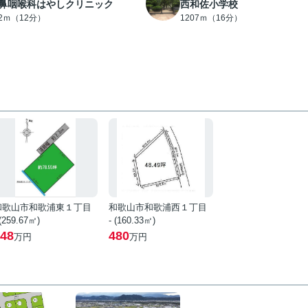
鼻咽喉科はやしクリニック
西和佐小学校
52ｍ（12分）
1207ｍ（16分）
和歌山市和歌浦東１丁目
和歌山市和歌浦西１丁目
 (259.67㎡)
- (160.33㎡)
48
480
万円
万円