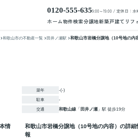
0120-555-635
9:00～19:00 / 定休日：水
ホーム
物件検索
分譲地
新築戸建て
リフ
和歌山市岩橋分譲地（10号地の内
和歌山市の不動産一覧
田井ノ瀬駅
-(-)
築年
-
駐車
和歌山線
「
田井ノ瀬
」駅 徒歩19分
交通
本情
和歌山市岩橋分譲地（10号地の内容）の詳細
報