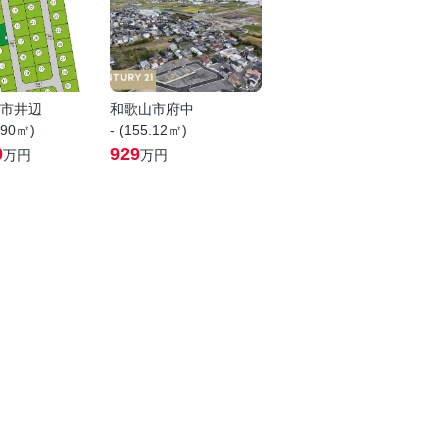
市井辺
和歌山市府中
.90㎡)
- (155.12㎡)
0
929
万円
万円