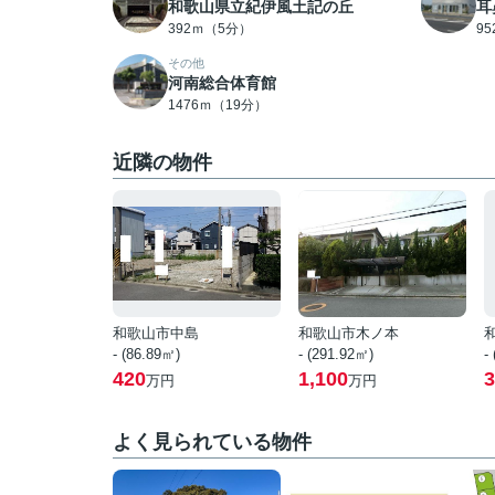
和歌山県立紀伊風土記の丘
耳
392ｍ（5分）
9
その他
河南総合体育館
1476ｍ（19分）
近隣の物件
和歌山市中島
和歌山市木ノ本
- (86.89㎡)
- (291.92㎡)
-
420
1,100
3
万円
万円
よく見られている物件