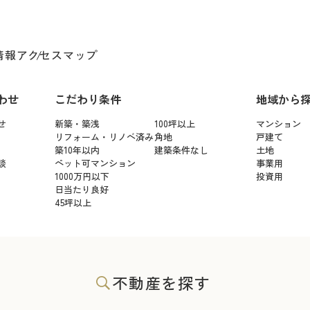
情報
アクセスマップ
わせ
こだわり条件
地域から
せ
新築・築浅
100坪以上
マンション
リフォーム・リノベ済み
角地
戸建て
築10年以内
建築条件なし
土地
談
ペット可マンション
事業用
1000万円以下
投資用
日当たり良好
45坪以上
不動産を探す