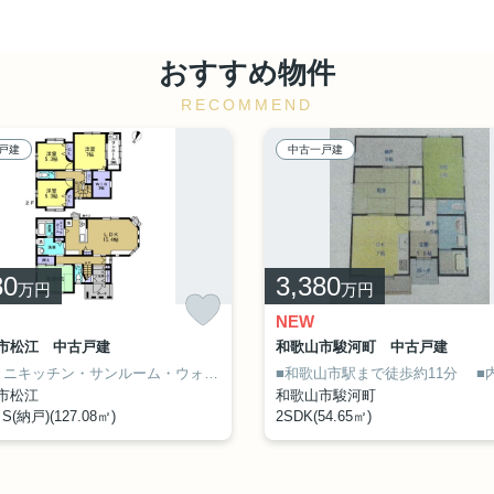
おすすめ物件
RECOMMEND
戸建
中古一戸建
80
3,380
万円
万円
NEW
市松江 中古戸建
和歌山市駿河町 中古戸建
■2020年9月築の物件
2階にミニキッチン・サンルーム・ウォークインクローゼットがあります
■倉庫(木造スレート葺平屋)あり
■和歌山市駅まで徒歩約11分
駐車場
■内部フ
市松江
和歌山市駿河町
S(納戸)(127.08㎡)
2SDK(54.65㎡)