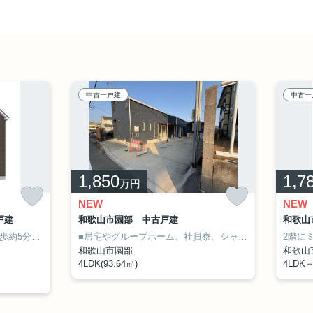
中古一戸建
中古一
1,850
1,7
万円
NEW
NEW
戸建
和歌山市園部 中古戸建
和歌山
■JR和歌山線「紀伊小倉」駅徒歩約5分
■LDK20帖
■居宅やグループホーム、社員寮、シャアハウスとしても適しています
和歌山市園部
和歌山
4LDK(93.64㎡)
4LDK＋