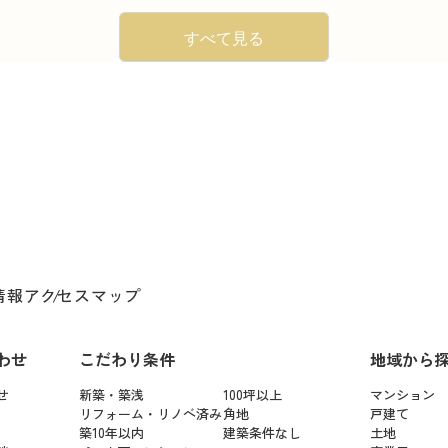
すべて見る
情報
アクセスマップ
わせ
こだわり条件
地域から
せ
新築・築浅
100坪以上
マンション
リフォーム・リノベ済み
角地
戸建て
築10年以内
建築条件なし
土地