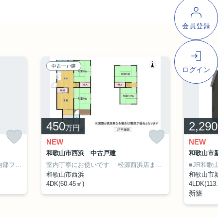
中古一戸建
新築一戸
450
2,290
万円
NEW
NEW
和歌山市西浜 中古戸建
和歌山市新
2台可
ルリフォーム済み
南海加太線「東松江」駅まで徒歩約11分
室内丁寧にお使いです
松源西浜店まで徒歩約8分
業務ス
和歌山市西浜
和歌山市
4DK(60.45㎡)
4LDK(113
新築