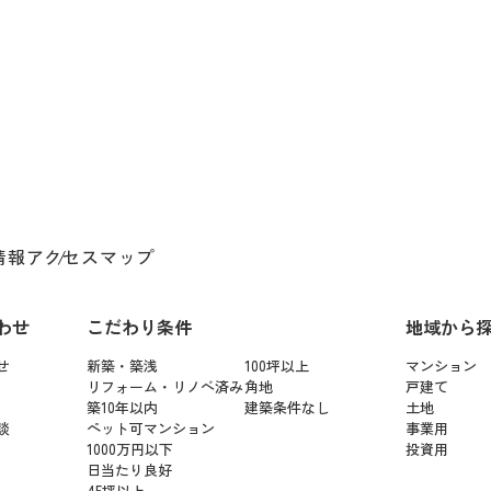
情報
アクセスマップ
わせ
こだわり条件
地域から
せ
新築・築浅
100坪以上
マンション
リフォーム・リノベ済み
角地
戸建て
築10年以内
建築条件なし
土地
談
ペット可マンション
事業用
1000万円以下
投資用
日当たり良好
45坪以上