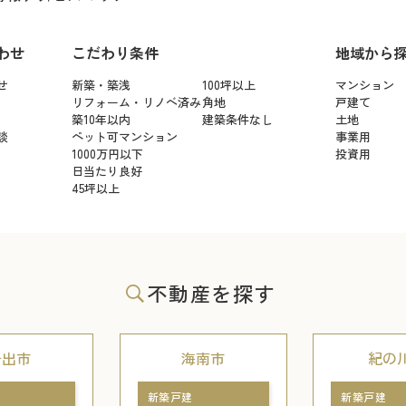
わせ
こだわり条件
地域から
せ
新築・築浅
100坪以上
マンション
リフォーム・リノベ済み
角地
戸建て
築10年以内
建築条件なし
土地
談
ペット可マンション
事業用
1000万円以下
投資用
日当たり良好
45坪以上
不動産を探す
岩出市
海南市
紀の
新築戸建
新築戸建