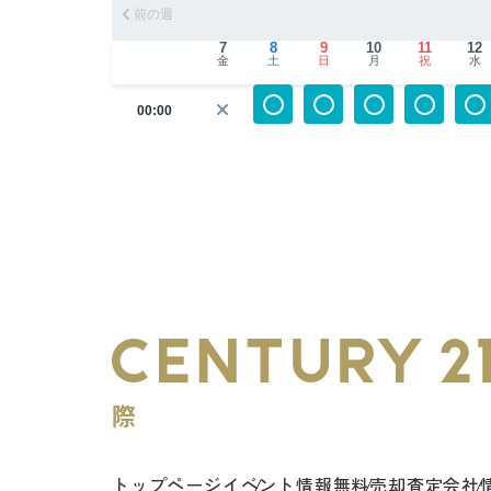
前の週
7
8
9
10
11
12
金
土
日
月
祝
水
00:00
トップページ
イベント情報
無料売却査定
会社