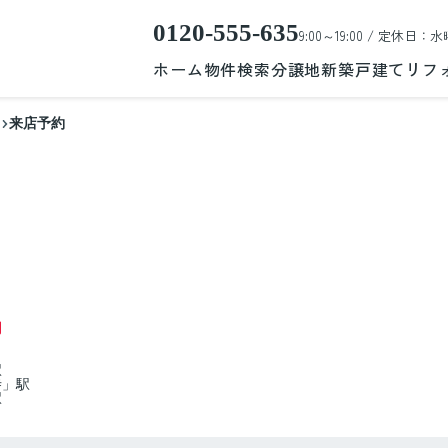
0120-555-635
9:00～19:00 / 定休日：水
ホーム
物件検索
分譲地
新築戸建て
リフ
来店予約
円
駅
寺」駅
駅