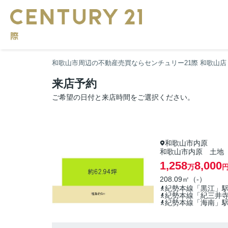
和歌山市周辺の不動産売買ならセンチュリー21際 和歌山店
来店予約
ご希望の日付と来店時間をご選択ください。
和歌山市内原
和歌山市内原 土地
1,258
8,000
万
208.09㎡（-）
紀勢本線「黒江」
紀勢本線「紀三井
紀勢本線「海南」