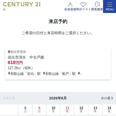
来店予約
ご希望の日付と来店時間をご選択ください。
岩出市清水
岩出市清水 中古戸建
618
万円
127.28㎡（6DK）
和歌山線「岩出」駅
和歌山線「船戸」駅
-
2026年8月
前の週
次の週
8
9
10
11
12
13
14
土
日
月
祝
水
木
金