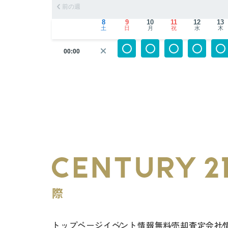
前の週
8
9
10
11
12
13
土
日
月
祝
水
木
00:00
トップページ
イベント情報
無料売却査定
会社