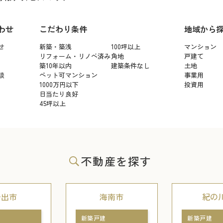
わせ
こだわり条件
地域から
せ
新築・築浅
100坪以上
マンション
リフォーム・リノベ済み
角地
戸建て
築10年以内
建築条件なし
土地
談
ペット可マンション
事業用
1000万円以下
投資用
日当たり良好
45坪以上
不動産を探す
岩出市
海南市
紀の
新築戸建
新築戸建