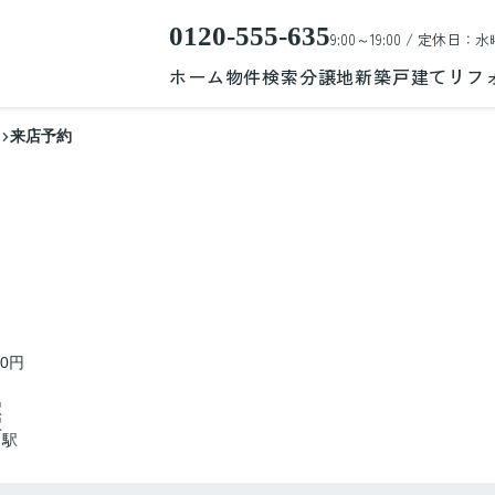
0120-555-635
9:00～19:00 / 定休日：水
ホーム
物件検索
分譲地
新築戸建て
リフ
来店予約
00円
駅
駅
」駅