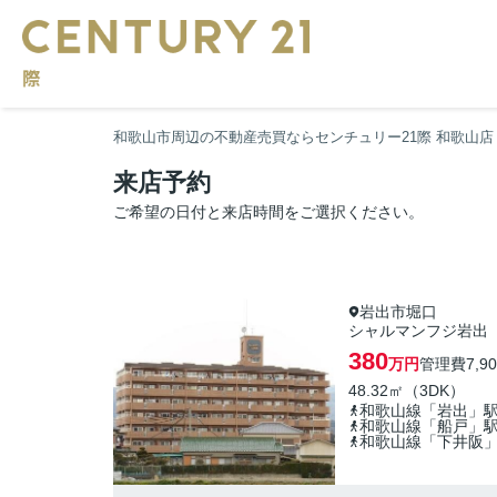
和歌山市周辺の不動産売買ならセンチュリー21際 和歌山店
来店予約
ご希望の日付と来店時間をご選択ください。
岩出市堀口
シャルマンフジ岩出
380
万円
管理費
7,9
48.32㎡（3DK）
和歌山線「岩出」
和歌山線「船戸」
和歌山線「下井阪