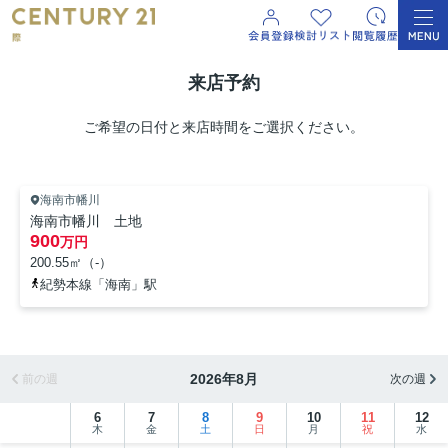
来店予約
ご希望の日付と来店時間をご選択ください。
海南市幡川
海南市幡川 土地
900
万円
200.55㎡（-）
紀勢本線「海南」駅
2026年8月
前の週
次の週
6
7
8
9
10
11
12
木
金
土
日
月
祝
水