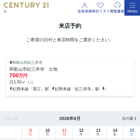
来店予約
ご希望の日付と来店時間をご選択ください。
和歌山市紀三井寺
和歌山市紀三井寺 土地
700
万円
211.82㎡（-）
紀勢本線「黒江」駅
紀勢本線「紀三井寺」駅
-
2026年8月
前の週
次の週
9
10
11
12
13
14
15
日
月
祝
水
木
金
土