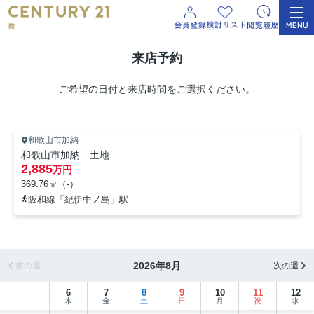
来店予約
ご希望の日付と来店時間をご選択ください。
和歌山市加納
和歌山市加納 土地
2,885
万円
369.76㎡（-）
阪和線「紀伊中ノ島」駅
2026年8月
前の週
次の週
6
7
8
9
10
11
12
木
金
土
日
月
祝
水