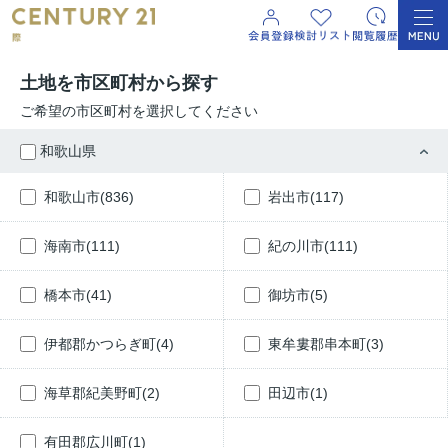
土地を市区町村から探す
ご希望の市区町村を選択してください
和歌山県
和歌山市(836)
岩出市(117)
海南市(111)
紀の川市(111)
橋本市(41)
御坊市(5)
伊都郡かつらぎ町(4)
東牟婁郡串本町(3)
海草郡紀美野町(2)
田辺市(1)
有田郡広川町(1)