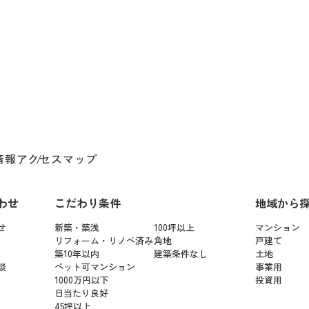
情報
アクセスマップ
わせ
こだわり条件
地域から
せ
新築・築浅
100坪以上
マンション
リフォーム・リノベ済み
角地
戸建て
築10年以内
建築条件なし
土地
談
ペット可マンション
事業用
1000万円以下
投資用
日当たり良好
45坪以上