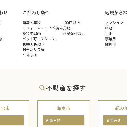
わせ
こだわり条件
地域から
せ
新築・築浅
100坪以上
マンション
リフォーム・リノベ済み
角地
戸建て
築10年以内
建築条件なし
土地
談
ペット可マンション
事業用
1000万円以下
投資用
日当たり良好
45坪以上
不動産を探す
岩出市
海南市
紀の
新築戸建
新築戸建