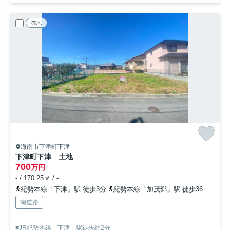
売地
海南市下津町下津
下津町下津 土地
700
万円
- / 170.25㎡ / -
紀勢本線「下津」駅 徒歩3分
紀勢本線「加茂郷」駅 徒歩36分
紀勢
南道路
■JR紀勢本線「下津」駅徒歩約2分