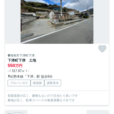
海南市下津町下津
下津町下津 土地
550
万円
- / 317.87㎡ / -
紀勢本線「下津」駅 徒歩8分
プロパンガス
南道路
汲取排水
前面道路が広く、建物もないので日当たり良いです
敷地が広く、駐車スペースや家庭菜園も十分です