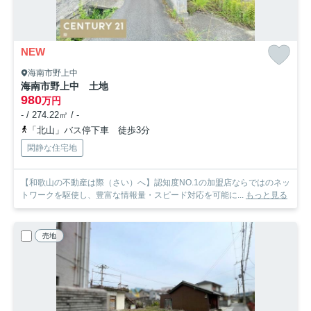
NEW
海南市野上中
海南市野上中 土地
980
万円
- / 274.22㎡ / -
「北山」バス停下車 徒歩3分
閑静な住宅地
【和歌山の不動産は際（さい）へ】認知度NO.1の加盟店ならではのネッ
トワークを駆使し、豊富な情報量・スピード対応を可能に...
もっと見る
売地