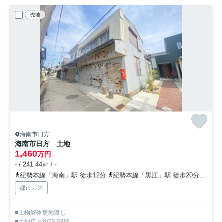
売地
海南市日方
海南市日方 土地
1,460
万円
- / 241.44㎡ / -
紀勢本線「海南」駅 徒歩12分
紀勢本線「黒江」駅 徒歩20分
紀勢
都市ガス
■上物解体更地渡し
■土地広々約73.03坪