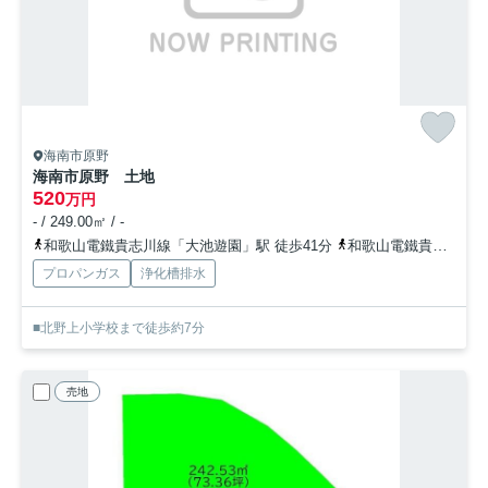
海南市原野
海南市原野 土地
520
万円
- / 249.00㎡ / -
和歌山電鐵貴志川線「大池遊園」駅 徒歩41分
和歌山電鐵貴志川線「西山口」駅 徒歩44分
プロパンガス
浄化槽排水
■北野上小学校まで徒歩約7分
売地