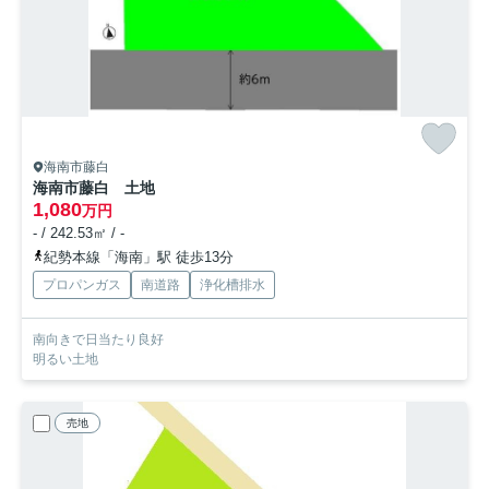
海南市藤白
海南市藤白 土地
1,080
万円
- / 242.53㎡ / -
紀勢本線「海南」駅 徒歩13分
プロパンガス
南道路
浄化槽排水
南向きで日当たり良好
明るい土地
売地