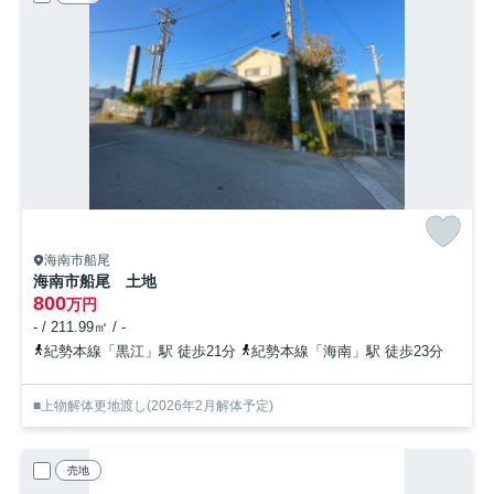
海南市船尾
海南市船尾 土地
800
万円
- / 211.99㎡ / -
紀勢本線「黒江」駅 徒歩21分
紀勢本線「海南」駅 徒歩23分
■上物解体更地渡し(2026年2月解体予定)
売地