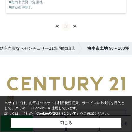
■海南市大野中分譲地
■建築条件無し
1
動産売買ならセンチュリー21際 和歌山店
海南市土地 50～100坪
当サイトでは、お客様の当サイト利用状況把握、サービス向上検討を目的と
して、クッキー（Cookie）を使用しています。
詳しくは、当社の
「Cookieの取扱いについて」
をご確認ください。
0120-555-635
LINE
売却査定
電話
お問い合わせ
閉じる