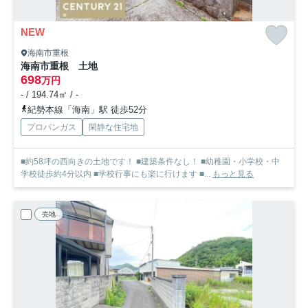
NEW
海南市重根
海南市重根 土地
698
万円
- / 194.74㎡ / -
紀勢本線「海南」駅 徒歩52分
プロパンガス
閑静な住宅地
■約58坪の西向きの土地です！ ■建築条件なし！ ■幼稚園・小学校・中
学校徒歩約4分以内 ■学校行事にも楽に行けます ■...
もっと見る
売地