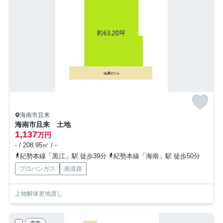
海南市且来
海南市且来 土地
1,137
万円
- / 208.95㎡ / -
紀勢本線「黒江」駅 徒歩39分
紀勢本線「海南」駅 徒歩50分
プロパンガス
南道路
上物解体更地渡し
売地