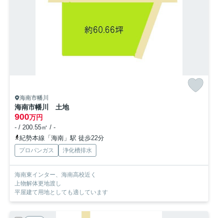
海南市幡川
海南市幡川 土地
900
万円
- / 200.55㎡ / -
紀勢本線「海南」駅 徒歩22分
プロパンガス
浄化槽排水
海南東インター、海南高校近く
上物解体更地渡し
平屋建て用地としても適しています