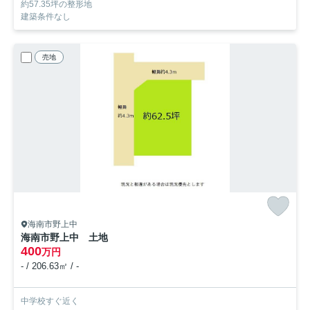
約57.35坪の整形地
建築条件なし
売地
海南市野上中
海南市野上中 土地
400
万円
- / 206.63㎡ / -
中学校すぐ近く