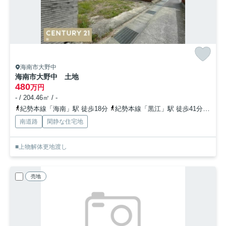
海南市大野中
海南市大野中 土地
480
万円
- / 204.46㎡ / -
紀勢本線「海南」駅 徒歩18分
紀勢本線「黒江」駅 徒歩41分
紀勢
南道路
閑静な住宅地
■上物解体更地渡し
売地