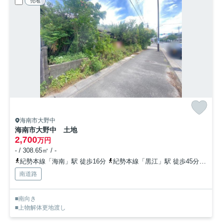
売地
海南市大野中
海南市大野中 土地
2,700
万円
- / 308.65㎡ / -
紀勢本線「海南」駅 徒歩16分
紀勢本線「黒江」駅 徒歩45分
紀勢
南道路
■南向き
■上物解体更地渡し