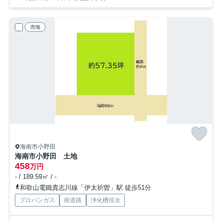
売地
海南市小野田
海南市小野田 土地
458
万円
- / 189.59㎡ / -
和歌山電鐵貴志川線「伊太祈曽」駅 徒歩51分
プロパンガス
南道路
浄化槽排水