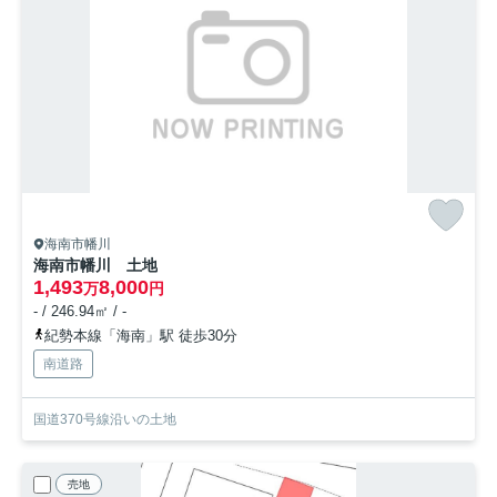
海南市幡川
海南市幡川 土地
1,493
8,000
万
円
- / 246.94㎡ / -
紀勢本線「海南」駅 徒歩30分
南道路
国道370号線沿いの土地
売地