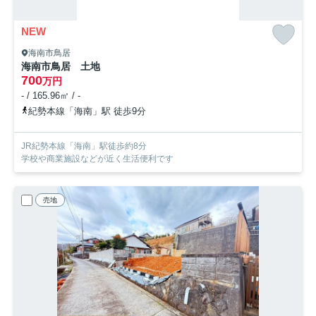
NEW
海南市鳥居
海南市鳥居 土地
700
万円
- / 165.96㎡ / -
紀勢本線「海南」駅 徒歩9分
JR紀勢本線「海南」駅徒歩約8分
学校や商業施設などが近く生活便利です
売地