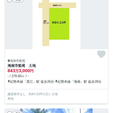
海南市船尾
海南市船尾 土地
843
3,000
万
円
- / 278.80㎡ / -
紀勢本線「黒江」駅 徒歩26分
紀勢本線「海南」駅 徒歩28分
建築条件なし 約84.33坪の広い土地
角地