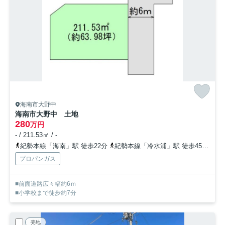
海南市大野中
海南市大野中 土地
280
万円
- / 211.53㎡ / -
紀勢本線「海南」駅 徒歩22分
紀勢本線「冷水浦」駅 徒歩45分
紀
プロパンガス
■前面道路広々幅約6ｍ
■小学校まで徒歩約7分
売地