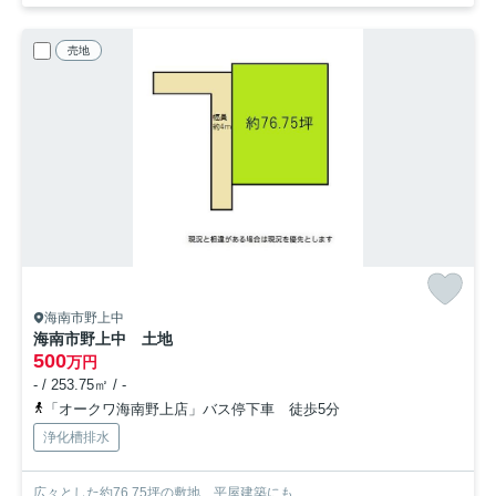
売地
海南市野上中
海南市野上中 土地
500
万円
- / 253.75㎡ / -
「オークワ海南野上店」バス停下車 徒歩5分
浄化槽排水
広々とした約76.75坪の敷地 平屋建築にも