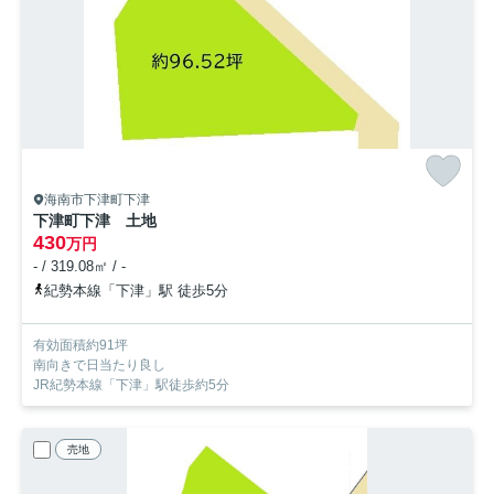
海南市下津町下津
下津町下津 土地
430
万円
- / 319.08㎡ / -
紀勢本線「下津」駅 徒歩5分
有効面積約91坪
南向きで日当たり良し
JR紀勢本線「下津」駅徒歩約5分
売地