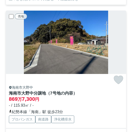
売地
海南市大野中
海南市大野中分譲地（7号地の内容）
869
7,300
万
円
- / 115.93㎡ / -
紀勢本線「海南」駅 徒歩23分
プロパンガス
南道路
浄化槽排水