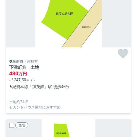
海南市下津町方
下津町方 土地
480
万円
- / 247.50㎡ / -
紀勢本線「加茂郷」駅 徒歩46分
土地約74坪
セカンドハウス用地におすすめ
売地