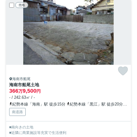
売地
海南市船尾
海南市船尾土地
366
9,500
万
円
- / 242.63㎡ / -
紀勢本線「海南」駅 徒歩15分
紀勢本線「黒江」駅 徒歩20分
紀勢
南道路
■南向きの土地
■近隣に商業施設等充実で生活便利