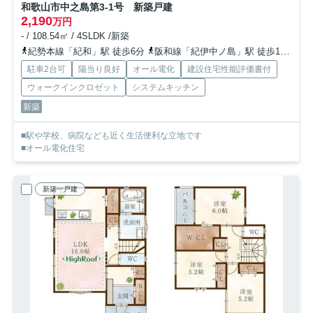
和歌山市中之島第3-1号 新築戸建
2,190
万円
- / 108.54㎡ / 4SLDK /新築
紀勢本線「紀和」駅 徒歩6分
阪和線「紀伊中ノ島」駅 徒歩13分
紀
駐車2台可
陽当り良好
オール電化
建設住宅性能評価書付
ウォークインクロゼット
システムキッチン
新築
■駅や学校、病院なども近く生活便利な立地です
■オール電化住宅
新築一戸建