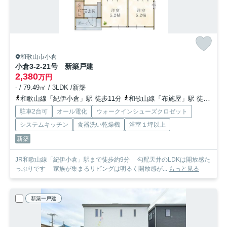
和歌山市小倉
小倉3-2-21号 新築戸建
2,380
万円
- / 79.49㎡ / 3LDK /新築
和歌山線「紀伊小倉」駅 徒歩11分
和歌山線「布施屋」駅 徒歩32分
駐車2台可
オール電化
ウォークインシューズクロゼット
システムキッチン
食器洗い乾燥機
浴室１坪以上
新築
JR和歌山線「紀伊小倉」駅まで徒歩約9分 勾配天井のLDKは開放感た
っぷりです 家族が集まるリビングは明るく開放感が...
もっと見る
新築一戸建