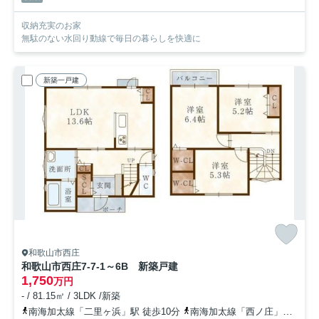
収納充実のお家
無駄のない水回り動線で毎日の暮らしを快適に
新築一戸建
和歌山市西庄
和歌山市西庄7-7-1～6B 新築戸建
1,750
万円
- / 81.15㎡ / 3LDK /新築
南海加太線「二里ヶ浜」駅 徒歩10分
南海加太線「西ノ庄」駅 徒歩14分