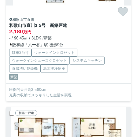
和歌山市直川
和歌山市直川3-5号 新築戸建
2,180
万円
- / 96.45㎡ / 3LDK /新築
阪和線「六十谷」駅 徒歩9分
駐車2台可
ウォークインクロゼット
ウォークインシューズクロゼット
システムキッチン
食器洗い乾燥機
温水洗浄便座
新築
圧倒的天井高2ｍ80cm
充実の収納でスッキリした生活を実現
新築一戸建