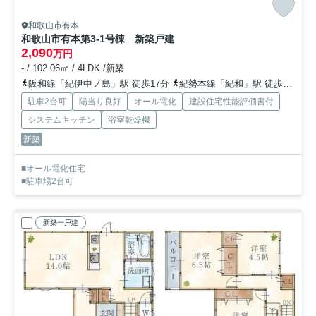
和歌山市有本
和歌山市有本第3-1号棟 新築戸建
2,090
万円
- / 102.06㎡ / 4LDK /新築
阪和線「紀伊中ノ島」駅 徒歩17分
紀勢本線「紀和」駅 徒歩26分
駐車2台可
陽当り良好
オール電化
建設住宅性能評価書付
システムキッチン
浴室乾燥機
新築
■オール電化住宅
■駐車場2台可
新築一戸建