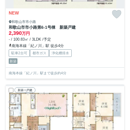
NEW
和歌山市市小路
和歌山市市小路第6-1号棟 新築戸建
2,390
万円
- / 100.83㎡ / 3LDK /予定
南海本線「紀ノ川」駅 徒歩4分
駐車2台可
都市ガス
浄化槽排水
新築
南海本線「紀ノ川」駅まで徒歩約4分
新築一戸建