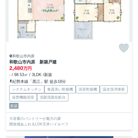
和歌山市内原
和歌山市内原 新築戸建
2,480
万円
- / 98.53㎡ / 3LDK /新築
紀勢本線「黒江」駅 徒歩18分
システムキッチン
食器洗い乾燥機
浴室乾燥機
温水洗浄便座
追焚機能浴室
洗髪洗面化粧台
新築
大容量のパントリーが魅力の家
開放感あふれるLDK天井ハイルーフ