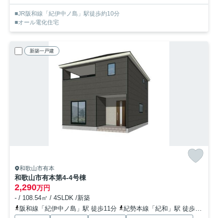
■JR阪和線「紀伊中ノ島」駅徒歩約10分
■オール電化住宅
新築一戸建
和歌山市有本
和歌山市有本第4-4号棟
2,290
万円
- / 108.54㎡ / 4SLDK /新築
阪和線「紀伊中ノ島」駅 徒歩11分
紀勢本線「紀和」駅 徒歩20分