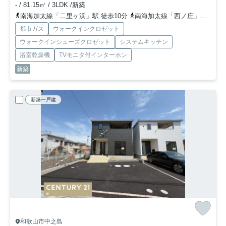
- / 81.15㎡ / 3LDK /新築
南海加太線「二里ヶ浜」駅 徒歩10分
南海加太線「西ノ庄」駅 徒歩14分
都市ガス
ウォークインクロゼット
ウォークインシューズクロゼット
システムキッチン
浴室乾燥機
TVモニタ付インターホン
新築
新築一戸建
和歌山市中之島