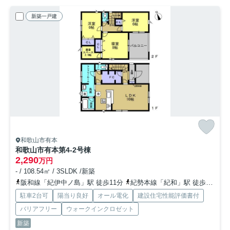
新築一戸建
和歌山市有本
和歌山市有本第4-2号棟
2,290
万円
- / 108.54㎡ / 3SLDK /新築
阪和線「紀伊中ノ島」駅 徒歩11分
紀勢本線「紀和」駅 徒歩20分
駐車2台可
陽当り良好
オール電化
建設住宅性能評価書付
バリアフリー
ウォークインクロゼット
新築