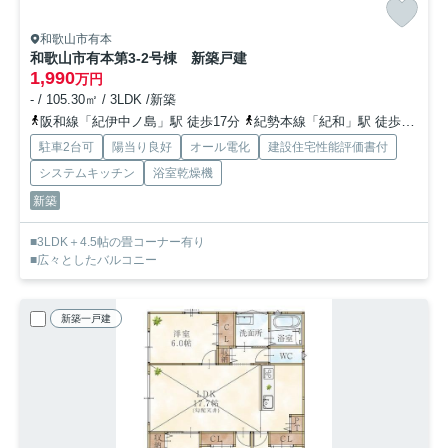
和歌山市有本
和歌山市有本第3-2号棟 新築戸建
1,990
万円
- / 105.30㎡ / 3LDK /新築
阪和線「紀伊中ノ島」駅 徒歩17分
紀勢本線「紀和」駅 徒歩26分
駐車2台可
陽当り良好
オール電化
建設住宅性能評価書付
システムキッチン
浴室乾燥機
新築
■3LDK＋4.5帖の畳コーナー有り
■広々としたバルコニー
新築一戸建