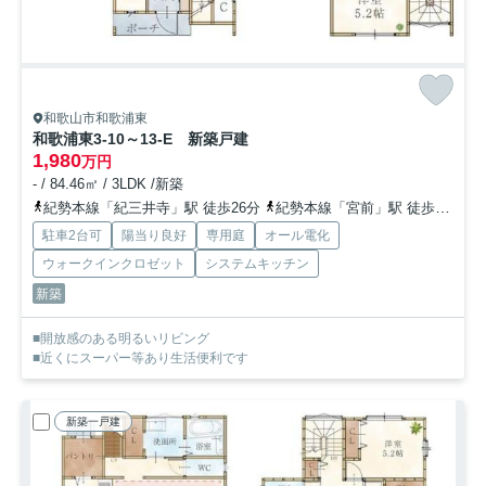
和歌山市和歌浦東
和歌浦東3-10～13-E 新築戸建
1,980
万円
- / 84.46㎡ / 3LDK /新築
紀勢本線「紀三井寺」駅 徒歩26分
紀勢本線「宮前」駅 徒歩41分
駐車2台可
陽当り良好
専用庭
オール電化
ウォークインクロゼット
システムキッチン
新築
■開放感のある明るいリビング
■近くにスーパー等あり生活便利です
新築一戸建