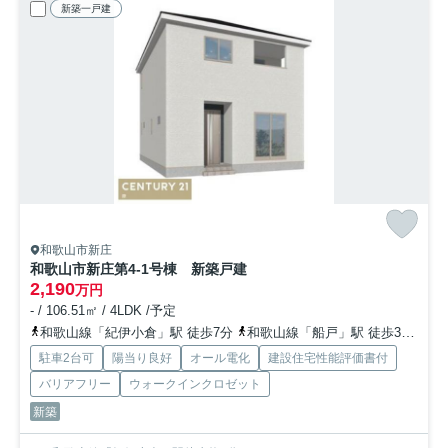
新築一戸建
和歌山市新庄
和歌山市新庄第4-1号棟 新築戸建
2,190
万円
- / 106.51㎡ / 4LDK /予定
和歌山線「紀伊小倉」駅 徒歩7分
和歌山線「船戸」駅 徒歩30分
和
駐車2台可
陽当り良好
オール電化
建設住宅性能評価書付
バリアフリー
ウォークインクロゼット
新築