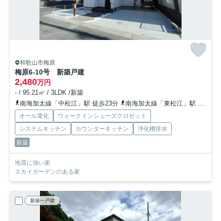
和歌山市梅原
梅原6-10号 新築戸建
2,480
万円
- / 95.21㎡ / 3LDK /新築
南海加太線「中松江」駅 徒歩23分
南海加太線「東松江」駅 徒歩24分
オール電化
ウォークインシューズクロゼット
システムキッチン
カウンターキッチン
浄化槽排水
新築
地震に強い家
スカイガーデンのある家
新築一戸建