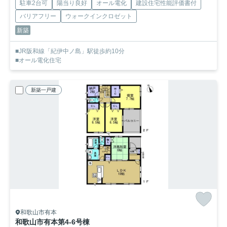
駐車2台可
陽当り良好
オール電化
建設住宅性能評価書付
バリアフリー
ウォークインクロゼット
新築
■JR阪和線「紀伊中ノ島」駅徒歩約10分
■オール電化住宅
新築一戸建
和歌山市有本
和歌山市有本第4-6号棟