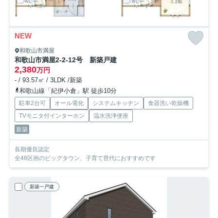
NEW
和歌山市満屋
和歌山市満屋2-2-12号 新築戸建
2,380
万円
- / 93.57㎡ / 3LDK /新築
和歌山線「紀伊小倉」駅 徒歩10分
駐車2台可
オール電化
システムキッチン
食器洗い乾燥機
TVモニタ付インターホン
温水洗浄便座
新築
長期優良認定
全48区画のビッグタウン、子育て世代におすすめです
新築一戸建