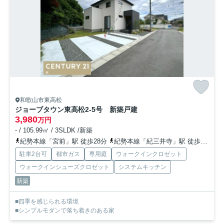
和歌山市東高松
ジョーブタウン東高松2-5号 新築戸建
3,980
万円
- / 105.99㎡ / 3SLDK /新築
紀勢本線「宮前」駅 徒歩28分
紀勢本線「紀三井寺」駅 徒歩40分
駐車2台可
都市ガス
専用庭
ウォークインクロゼット
ウォークインシューズクロゼット
システムキッチン
新築
■四季を感じられる環境
■シンプルモダンで落ち着きのある家