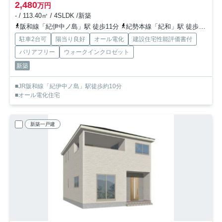
2,480
万円
- / 113.40㎡ / 4SLDK /新築
阪和線「紀伊中ノ島」駅 徒歩11分
紀勢本線「紀和」駅 徒歩20分
駐車2台可
陽当り良好
オール電化
建設住宅性能評価書付
バリアフリー
ウォークインクロゼット
新築
■JR阪和線「紀伊中ノ島」駅徒歩約10分
■オール電化住宅
新築一戸建