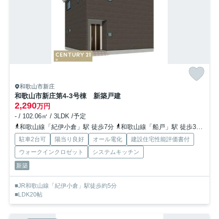
和歌山市新庄
和歌山市新庄第4-3号棟 新築戸建
2,290
万円
- / 102.06㎡ / 3LDK /予定
和歌山線「紀伊小倉」駅 徒歩7分
和歌山線「船戸」駅 徒歩30分
和
駐車2台可
陽当り良好
オール電化
建設住宅性能評価書付
ウォークインクロゼット
システムキッチン
新築
■JR和歌山線「紀伊小倉」駅徒歩約5分
■LDK20帖