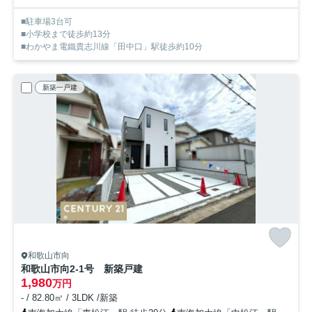
■駐車場3台可
■小学校まで徒歩約13分
■わかやま電鐵貴志川線「田中口」駅徒歩約10分
新築一戸建
和歌山市向
和歌山市向2-1号 新築戸建
1,980
万円
- / 82.80㎡ / 3LDK /新築