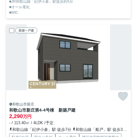
■JR和歌山線「紀伊小倉」駅徒歩約5分
■オール電化
■WIC
新築一戸建
和歌山市新庄
和歌山市新庄第4-4号棟 新築戸建
2,290
万円
- / 113.40㎡ / 4LDK /予定
和歌山線「紀伊小倉」駅 徒歩7分
和歌山線「船戸」駅 徒歩30分
和