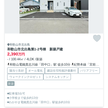
和歌山市北出島
和歌山市北出島第1-2号棟 新築戸建
2,390
万円
- / 100.44㎡ / 4LDK /新築
和歌山電鐵貴志川線「田中口」駅 徒歩10分
紀勢本線「宮前」駅 徒歩16分
陽当り良好
オール電化
建設住宅性能評価書付
バリアフリー
ウォークインクロゼット
システムキッチン
新築
■駐車場3台可
■小学校まで徒歩約13分
■わかやま電鐵貴志川線「田中口」駅徒歩約10分