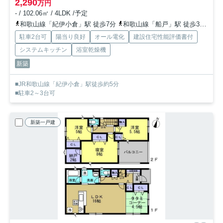
2,290
万円
- / 102.06㎡ / 4LDK /予定
和歌山線「紀伊小倉」駅 徒歩7分
和歌山線「船戸」駅 徒歩30分
和
駐車2台可
陽当り良好
オール電化
建設住宅性能評価書付
システムキッチン
浴室乾燥機
新築
■JR和歌山線「紀伊小倉」駅徒歩約5分
■駐車2～3台可
新築一戸建