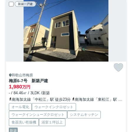
新築一戸建
和歌山市梅原
梅原6-7号 新築戸建
1,980
万円
- / 84.46㎡ / 3LDK /新築
南海加太線「中松江」駅 徒歩23分
南海加太線「東松江」駅 徒歩24分
オール電化
ウォークインクロゼット
ウォークインシューズクロゼット
システムキッチン
食器洗い乾燥機
浴室１坪以上
新築