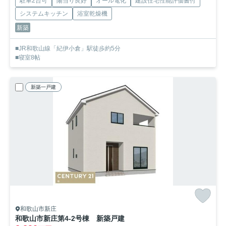
駐車2台可
陽当り良好
オール電化
建設住宅性能評価書付
システムキッチン
浴室乾燥機
新築
■JR和歌山線「紀伊小倉」駅徒歩約5分
■寝室8帖
新築一戸建
和歌山市新庄
和歌山市新庄第4-2号棟 新築戸建