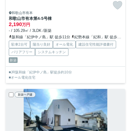
和歌山市有本
和歌山市有本第4-5号棟
2,190
万円
- / 105.29㎡ / 3LDK /新築
阪和線「紀伊中ノ島」駅 徒歩11分
紀勢本線「紀和」駅 徒歩20分
駐車2台可
陽当り良好
オール電化
建設住宅性能評価書付
バリアフリー
システムキッチン
新築
■JR阪和線「紀伊中ノ島」駅徒歩約10分
■オール電化住宅
新築一戸建