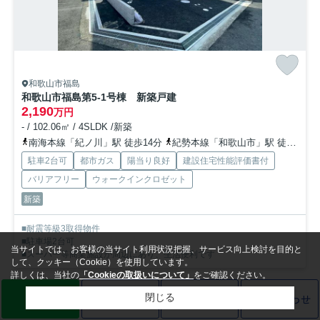
和歌山市福島
和歌山市福島第5-1号棟 新築戸建
2,190
万円
- / 102.06㎡ / 4SLDK /新築
南海本線「紀ノ川」駅 徒歩14分
紀勢本線「和歌山市」駅 徒歩21分
駐車2台可
都市ガス
陽当り良好
建設住宅性能評価書付
バリアフリー
ウォークインクロゼット
新築
■耐震等級3取得物件
■駐車場2台可
当サイトでは、お客様の当サイト利用状況把握、サービス向上検討を目的と
■スーパー等商業施設が周辺にあり、生活便利です
して、クッキー（Cookie）を使用しています。
詳しくは、当社の
「Cookieの取扱いについて」
をご確認ください。
LINE
売却査定
電話
お問い合わせ
閉じる
新築一戸建