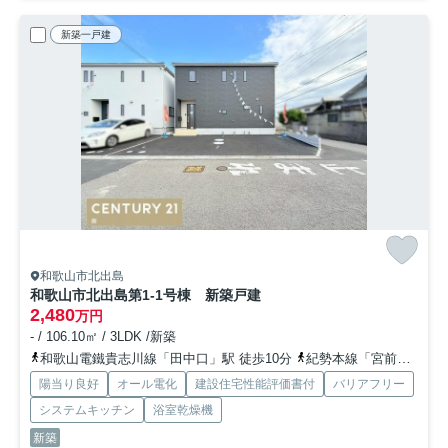
新築一戸建
和歌山市北出島
和歌山市北出島第1-1号棟 新築戸建
2,480
万円
- / 106.10㎡ / 3LDK /新築
和歌山電鐵貴志川線「田中口」駅 徒歩10分
紀勢本線「宮前」駅 徒歩16分
陽当り良好
オール電化
建設住宅性能評価書付
バリアフリー
システムキッチン
浴室乾燥機
新築