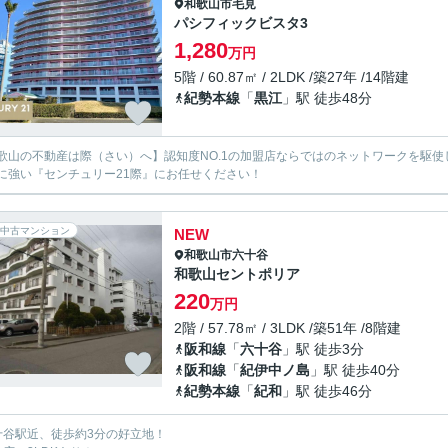
和歌山市
毛見
パシフィックビスタ3
1,280
万円
5階 / 60.87㎡ / 2LDK /築27年 /14階建
紀勢本線
「
黒江
」駅 徒歩48分
歌山の不動産は際（さい）へ】認知度NO.1の加盟店ならではのネットワークを駆
に強い『センチュリー21際』にお任せください！
中古マンション
NEW
和歌山市
六十谷
和歌山セントポリア
220
万円
2階 / 57.78㎡ / 3LDK /築51年 /8階建
阪和線
「
六十谷
」駅 徒歩3分
阪和線
「
紀伊中ノ島
」駅 徒歩40分
紀勢本線
「
紀和
」駅 徒歩46分
十谷駅近、徒歩約3分の好立地！