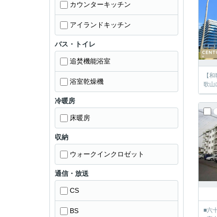
カウンターキッチン
アイランドキッチン
バス・トイレ
追焚機能浴室
【和
浴室乾燥機
歌山
冷暖房
床暖房
収納
ウォークインクロゼット
通信・放送
CS
BS
■六