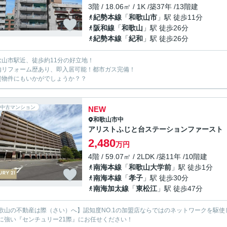
3階 / 18.06㎡ / 1K /築37年 /13階建
紀勢本線
「
和歌山市
」駅 徒歩11分
阪和線
「
和歌山
」駅 徒歩26分
紀勢本線
「
紀和
」駅 徒歩26分
歌山市駅近、徒歩約11分の好立地！
内リフォーム歴あり、即入居可能！都市ガス完備！
資物件にもいかがでしょうか？？
中古マンション
NEW
和歌山市
中
アリストふじと台ステーションファースト
2,480
万円
4階 / 59.07㎡ / 2LDK /築11年 /10階建
南海本線
「
和歌山大学前
」駅 徒歩1分
南海本線
「
孝子
」駅 徒歩30分
南海加太線
「
東松江
」駅 徒歩47分
歌山の不動産は際（さい）へ】認知度NO.1の加盟店ならではのネットワークを駆
に強い『センチュリー21際』にお任せください！