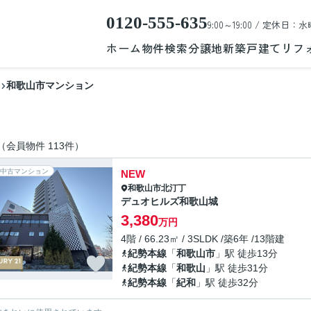
0120-555-635
9:00～19:00 / 定休日：水
ホーム
物件検索
分譲地
新築戸建て
リフ
和歌山市マンション
（会員物件 113件）
中古マンション
NEW
和歌山市
北汀丁
デュオヒルズ和歌山城
3,380
万円
4階 / 66.23㎡ / 3SLDK /築6年 /13階建
紀勢本線
「
和歌山市
」駅 徒歩13分
紀勢本線
「
和歌山
」駅 徒歩31分
紀勢本線
「
紀和
」駅 徒歩32分