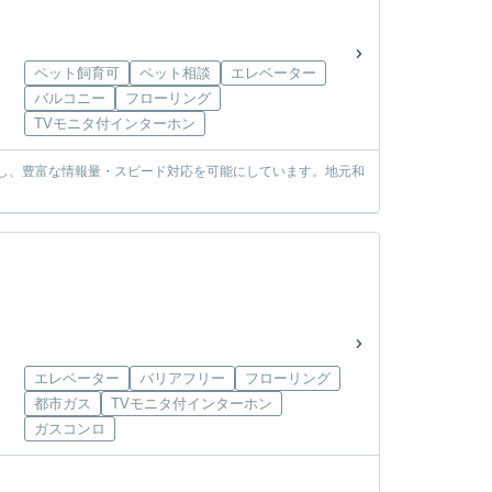
ペット飼育可
ペット相談
エレベーター
バルコニー
フローリング
TVモニタ付インターホン
使し、豊富な情報量・スピード対応を可能にしています。地元和
エレベーター
バリアフリー
フローリング
都市ガス
TVモニタ付インターホン
ガスコンロ