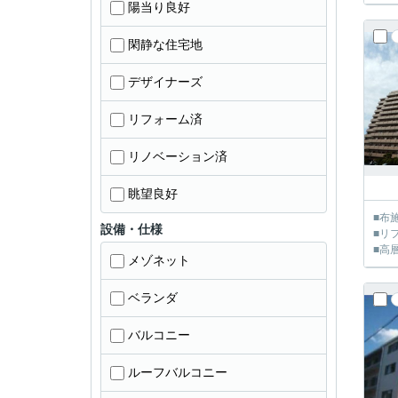
陽当り良好
閑静な住宅地
デザイナーズ
リフォーム済
リノベーション済
眺望良好
■布
設備・仕様
■リ
■高
メゾネット
ベランダ
バルコニー
ルーフバルコニー