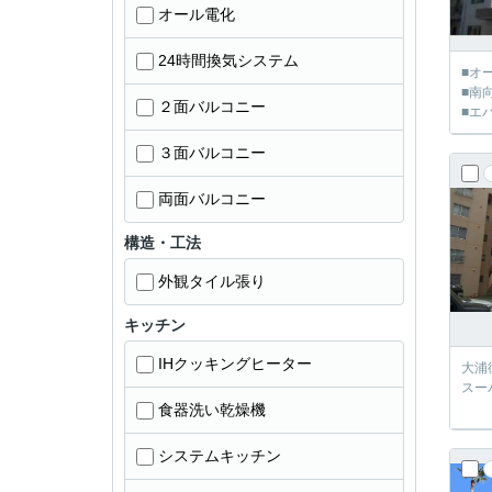
オール電化
24時間換気システム
■オ
■南
２面バルコニー
■エ
３面バルコニー
両面バルコニー
構造・工法
外観タイル張り
キッチン
IHクッキングヒーター
大浦
スー
食器洗い乾燥機
システムキッチン