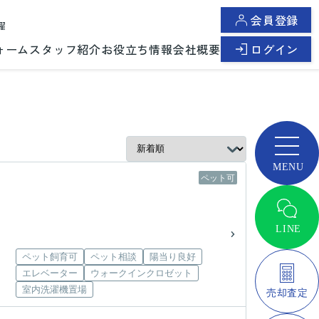
会員登録
曜
ォーム
スタッフ紹介
お役立ち情報
会社概要
ログイン
ペット可
ペット飼育可
ペット相談
陽当り良好
エレベーター
ウォークインクロゼット
室内洗濯機置場