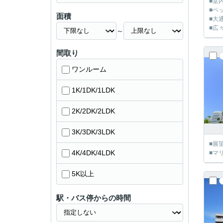
■室
■ペ
面積
■大
■広々
～
間取り
ワンルーム
1K/1DK/1LDK
2K/2DK/2LDK
3K/3DK/3LDK
■展
4K/4DK/4LDK
■マ
5K以上
駅・バス停からの時間