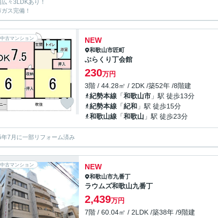
内広々3LDKあり！
市ガス完備！
中古マンション
NEW
和歌山市
匠町
ぶらくり丁会館
230
万円
3階 / 44.28㎡ / 2DK /築52年 /8階建
紀勢本線
「
和歌山市
」駅 徒歩13分
紀勢本線
「
紀和
」駅 徒歩15分
和歌山線
「
和歌山
」駅 徒歩23分
5年7月に一部リフォーム済み
中古マンション
NEW
和歌山市
九番丁
ラウムズ和歌山九番丁
2,439
万円
7階 / 60.04㎡ / 2LDK /築38年 /9階建