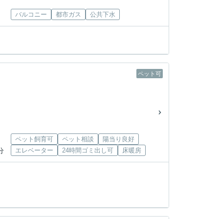
バルコニー
都市ガス
公共下水
ペット可
ペット飼育可
ペット相談
陽当り良好
分
エレベーター
24時間ゴミ出し可
床暖房