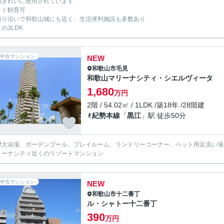
内きれいに使用されています
ット飼育可
通り沿いで和歌山城にも近く、生活便利施設も多数あり
の3LDK
中古マンション
NEW
和歌山市
毛見
和歌山マリーナシティ・シエルヴィータ
1,680
万円
2階 / 54.02㎡ / 1LDK /築18年 /28階建
紀勢本線
「
黒江
」駅 徒歩50分
望大浴場、ガーデンプール、プレイルーム、ランドリーコーナー、ペット用足洗
リーナシティ近くのリゾートマンション
中古マンション
NEW
和歌山市
十二番丁
ル・シャトー十二番丁
390
万円