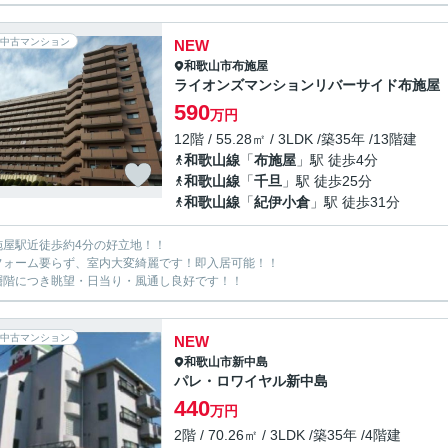
中古マンション
NEW
和歌山市
布施屋
ライオンズマンションリバーサイド布施屋
590
万円
12階 / 55.28㎡ / 3LDK /築35年 /13階建
和歌山線
「
布施屋
」駅 徒歩4分
和歌山線
「
千旦
」駅 徒歩25分
和歌山線
「
紀伊小倉
」駅 徒歩31分
施屋駅近徒歩約4分の好立地！！
フォーム要らず、室内大変綺麗です！即入居可能！！
層階につき眺望・日当り・風通し良好です！！
中古マンション
NEW
和歌山市
新中島
パレ・ロワイヤル新中島
440
万円
2階 / 70.26㎡ / 3LDK /築35年 /4階建