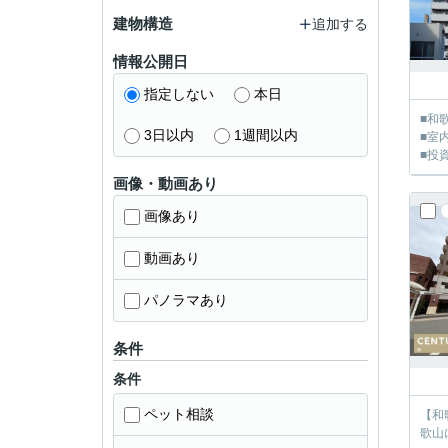
建物構造
追加する
情報公開日
指定しない
本日
■和
3日以内
1週間以内
■室
■投
画像・動画あり
画像あり
動画あり
パノラマあり
条件
条件
ペット相談
【和
歌山