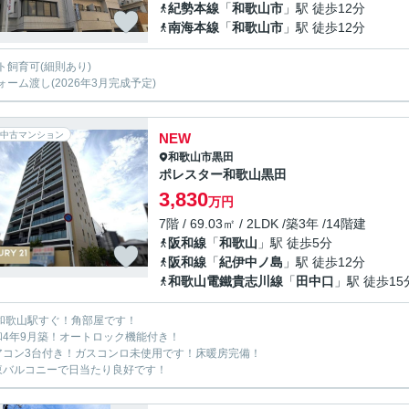
紀勢本線
「
和歌山市
」駅 徒歩12分
南海本線
「
和歌山市
」駅 徒歩12分
ト飼育可(細則あり)
ォーム渡し(2026年3月完成予定)
中古マンション
NEW
和歌山市
黒田
ポレスター和歌山黒田
3,830
万円
7階 / 69.03㎡ / 2LDK /築3年 /14階建
阪和線
「
和歌山
」駅 徒歩5分
阪和線
「
紀伊中ノ島
」駅 徒歩12分
和歌山電鐵貴志川線
「
田中口
」駅 徒歩15
R和歌山駅すぐ！角部屋です！
和4年9月築！オートロック機能付き！
アコン3台付き！ガスコンロ未使用です！床暖房完備！
東バルコニーで日当たり良好です！