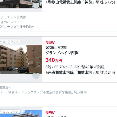
和歌山電鐵貴志川線
「
神前
」駅 徒歩12分
ーナーチェンジ物件
向きのバルコニー
バグリーンまで徒歩約3分
中古マンション
NEW
和歌山市
西浜
グランドハイツ西浜
340
万円
3階 / 66.70㎡ / 3LDK /築42年 /5階建
南海和歌山港線
「
和歌山港
」駅 徒歩24分
街道近く
パー・飲食店・ドラッグストア等生活に便利な施設が徒歩圏内
中古マンション
NEW