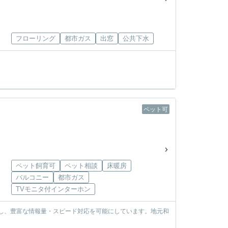
フローリング
都市ガス
出窓
公共下水
ペット可
ペット飼育可
ペット相談
床暖房
バルコニー
都市ガス
TVモニタ付インターホン
使し、豊富な情報量・スピード対応を可能にしています。地元和