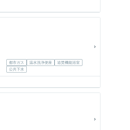
都市ガス
温水洗浄便座
追焚機能浴室
公共下水