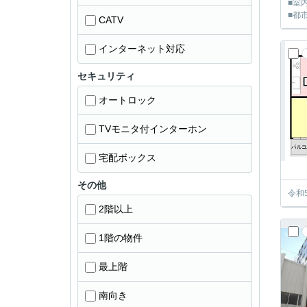
■室
■都
CATV
インターネット対応
セキュリティ
オートロック
TVモニタ付インターホン
宅配ボックス
その他
令和
2階以上
1階の物件
最上階
南向き