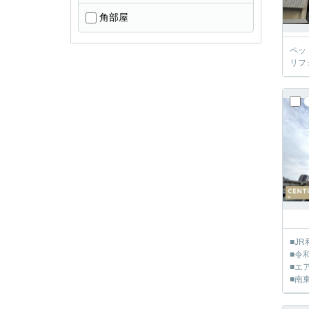
角部屋
ペッ
リフ
■J
■令
■エ
■南