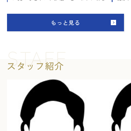
い不動産投資方法として注目を集めてい
の差
ます。 そこで今回は不動産の底地投資と
しょ
はどのようなものなのか、メリットやデ
はな
もっと見る
メリット、選び方のポイントをご紹介し
や、
ます。 ▼ 物件情報が見たい方はこちらを
しま
クリック ▼和歌山市の売買土地一覧へ進
をク
STAFF
む この記事の執筆者 このブログの担当
へ進む この記事の執筆者 このブ
者 松浦 恭平 センチュリー21際 ブ
当者 松浦
スタッフ紹介
ログ担当 【 資格：宅地建物取引主任者、
ブロ
木造ハウジングコーディネーター、ファ
者、
イナンシャル・プランニング技能士】得
ファ
意な物件は売買物件。 全般セ...