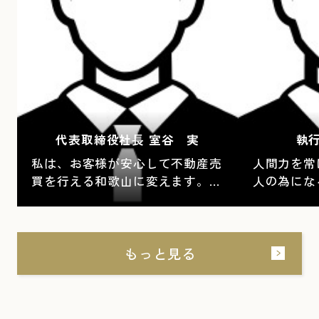
代表取締役社長 室谷 実
執
私は、お客様が安心して不動産売
人間力を常
買を行える和歌山に変えます。
人の為にな
代々受け継がれた大切な「資産、
日々成長と
想い」をお預かりさせていただ
会社・社員
き、必ず後悔のない売買をいたし
に必要とさ
もっと見る
ます。
すべてはお
歌山県No
現させます