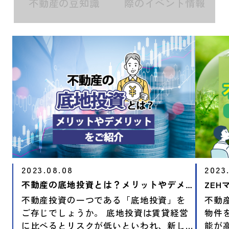
不動産の豆知識
際のイベント情報
2023.08.08
2023
不動産の底地投資とは？メリットやデメリットをご紹介
不動産投資の一つである「底地投資」を
不動
ご存じでしょうか。 底地投資は賃貸経営
物件
に比べるとリスクが低いといわれ、新し
能が