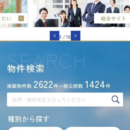
3
/
10
SEARCH
物件検索
2622
1424
掲載物件数
件
一般公開数
件
種別から探す