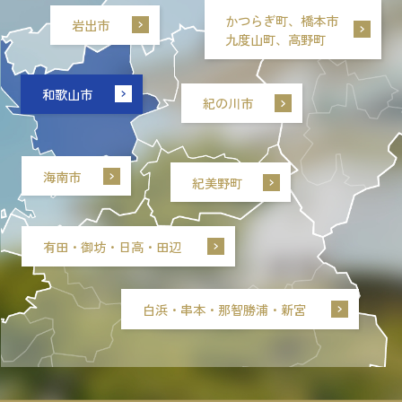
かつらぎ町、橋本市
岩出市
九度山町、高野町
和歌山市
紀の川市
海南市
紀美野町
有田・御坊・日高・田辺
白浜・串本・那智勝浦・新宮