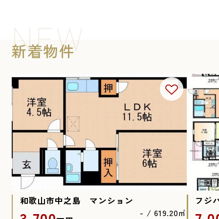
これから不動産を購入する予定の
みなさんは、「固定資産税とはど
NEW
のような税金であるのか」をご存
じでしょうか？ 不動産を所有して
いる方には、毎年固定資産税を納
新着物件
付する義務が課せられています。
今...
2024.06.25
土地購入時に知っておきたい日影
規制とは？注意点や北側斜線制
限...
注文住宅の魅力は、施主の自由な
発想で家を建築できることです
が、どのようなプランでも日影規
制をクリアしていることが前提条
件になります。 そのため、日影規
制そのものがどのような内容であ
るかを理...
和歌山市中之島 マンション
フジ
3,700
7,0
- / 619.20㎡