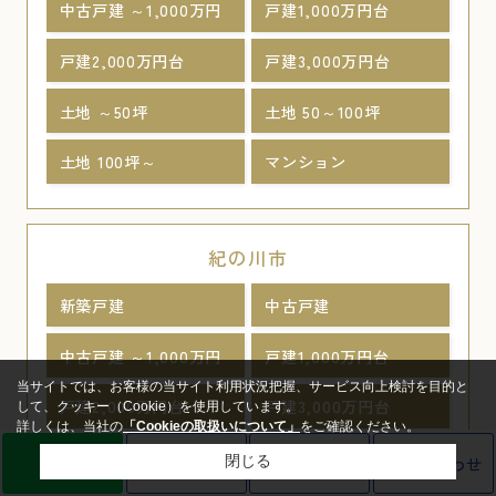
中古戸建 ～1,000万円
戸建1,000万円台
戸建2,000万円台
戸建3,000万円台
土地 ～50坪
土地 50～100坪
土地 100坪～
マンション
紀の川市
新築戸建
中古戸建
中古戸建 ～1,000万円
戸建1,000万円台
当サイトでは、お客様の当サイト利用状況把握、サービス向上検討を目的と
戸建2,000万円台
戸建3,000万円台
して、クッキー（Cookie）を使用しています。
詳しくは、当社の
「Cookieの取扱いについて」
をご確認ください。
土地 ～50坪
土地 50～100坪
LINE
売却査定
電話
お問い合わせ
閉じる