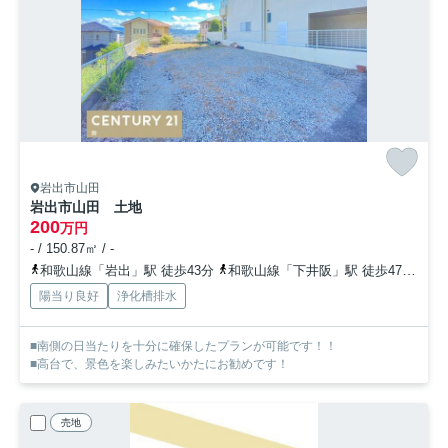
岩出市山田
岩出市山田 土地
200
万円
- / 150.87㎡ / -
和歌山線「岩出」駅 徒歩43分
和歌山線「下井阪」駅 徒歩47分
和
陽当り良好
浄化槽排水
■南側の日当たりを十分に確保したプランが可能です！！
■高台で、景色を楽しみたいかたにお勧めです！
売地