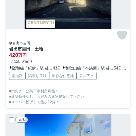
岩出市吉田
岩出市吉田 土地
420
万円
- / 138.94㎡ / -
阪和線「紀伊」駅 徒歩43分
和歌山線「布施屋」駅 徒歩54分
和歌
南道路
陽当り良好
閑静な住宅地
公共下水
■南向き！公共下水利用可能！
■建築条件なし！お好みの建物建築して下さい
■スーパー松源まで徒歩12分！
売地