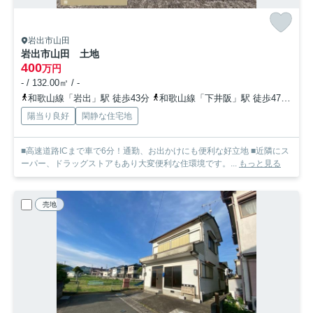
岩出市山田
岩出市山田 土地
400
万円
- / 132.00㎡ / -
和歌山線「岩出」駅 徒歩43分
和歌山線「下井阪」駅 徒歩47分
和
陽当り良好
閑静な住宅地
■高速道路ICまで車で6分！通勤、お出かけにも便利な好立地 ■近隣にス
ーパー、ドラッグストアもあり大変便利な住環境です。...
もっと見る
売地