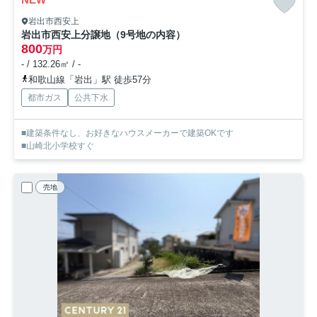
岩出市西安上
岩出市西安上分譲地（9号地の内容）
800
万円
- / 132.26㎡ / -
和歌山線「岩出」駅 徒歩57分
都市ガス
公共下水
■建築条件なし、お好きなハウスメーカーで建築OKです
■山崎北小学校すぐ
売地