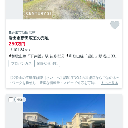
岩出市新田広芝
岩出市新田広芝の売地
250
万円
- / 101.84㎡ / -
和歌山線「下井阪」駅 徒歩32分
和歌山線「岩出」駅 徒歩33分
和
プロパンガス
閑静な住宅地
【和歌山の不動産は際（さい）へ】認知度NO.1の加盟店ならではのネッ
トワークを駆使し、豊富な情報量・スピード対応を可能に...
もっと見る
売地