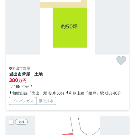
岩出市曽屋
岩出市曽屋 土地
380
万円
- / 165.29㎡ / -
和歌山線「岩出」駅 徒歩38分
和歌山線「船戸」駅 徒歩40分
プロパンガス
汲取排水
売地