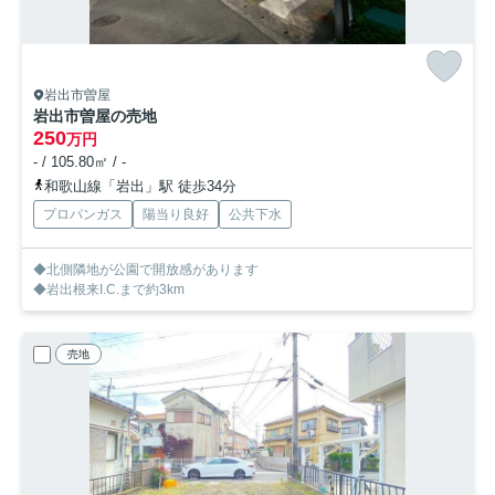
岩出市曽屋
岩出市曽屋の売地
250
万円
- / 105.80㎡ / -
和歌山線「岩出」駅 徒歩34分
プロパンガス
陽当り良好
公共下水
◆北側隣地が公園で開放感があります
◆岩出根来I.C.まで約3km
売地