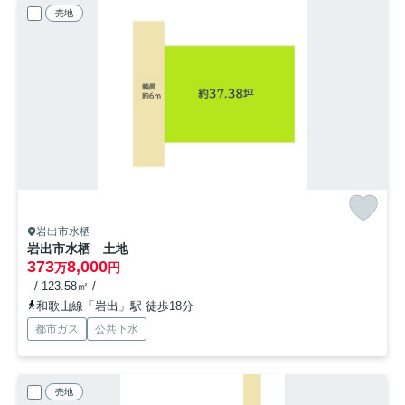
売地
岩出市水栖
岩出市水栖 土地
373
8,000
万
円
- / 123.58㎡ / -
和歌山線「岩出」駅 徒歩18分
都市ガス
公共下水
売地