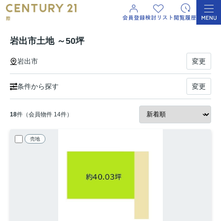
岩出市土地 ～50坪
岩出市
変更
条件から探す
変更
18
件（会員物件 14件）
売地