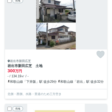
売地
岩出市新田広芝
岩出市新田広芝 土地
300
万円
- / 134.19㎡ / -
和歌山線「下井阪」駅 徒歩29分
和歌山線「岩出」駅 徒歩32分
北側・西側、水路・里道のため三方空き
売地