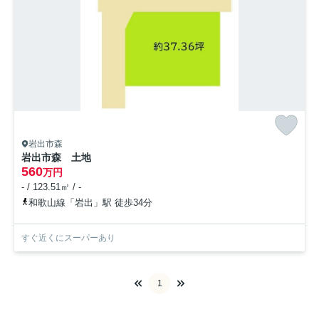
岩出市森
岩出市森 土地
560
万円
- / 123.51㎡ / -
和歌山線「岩出」駅 徒歩34分
すぐ近くにスーパーあり
1