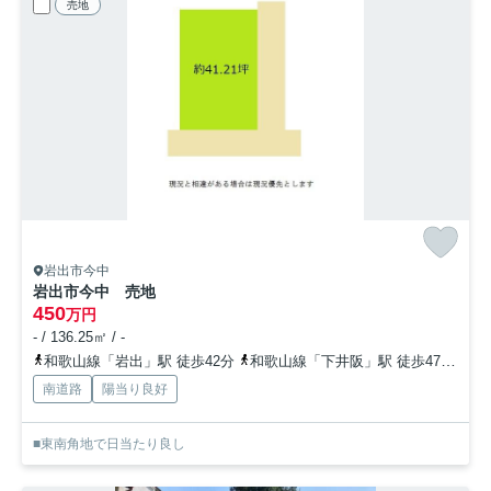
売地
岩出市今中
岩出市今中 売地
450
万円
- / 136.25㎡ / -
和歌山線「岩出」駅 徒歩42分
和歌山線「下井阪」駅 徒歩47分
和
南道路
陽当り良好
■東南角地で日当たり良し