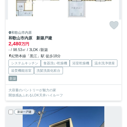
和歌山市内原
和歌山市内原 新築戸建
2,480
万円
- / 98.53㎡ / 3LDK /新築
紀勢本線「黒江」駅 徒歩18分
システムキッチン
食器洗い乾燥機
浴室乾燥機
温水洗浄便座
追焚機能浴室
洗髪洗面化粧台
新築
大容量のパントリーが魅力の家
開放感あふれるLDK天井ハイルーフ
新築一戸建