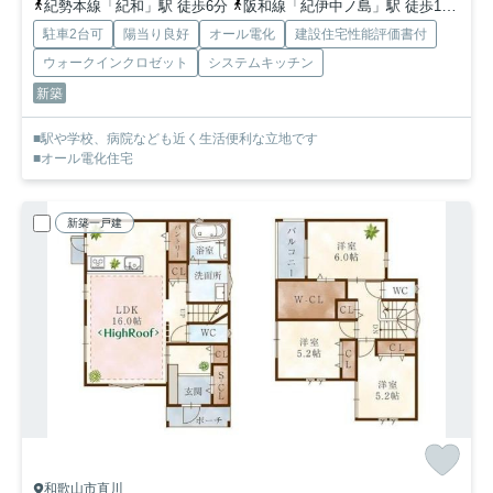
紀勢本線「紀和」駅 徒歩6分
阪和線「紀伊中ノ島」駅 徒歩13分
紀
駐車2台可
陽当り良好
オール電化
建設住宅性能評価書付
ウォークインクロゼット
システムキッチン
新築
■駅や学校、病院なども近く生活便利な立地です
■オール電化住宅
新築一戸建
和歌山市直川