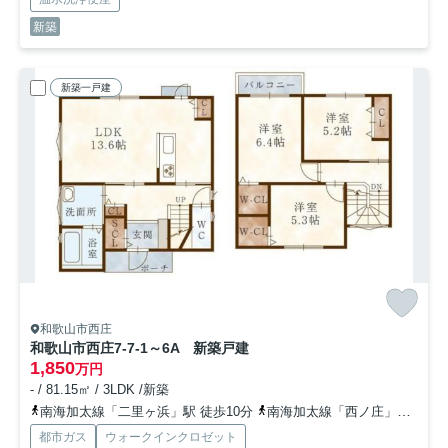
新築
新築一戸建
和歌山市西庄
和歌山市西庄7-7-1～6A 新築戸建
1,850
万円
- / 81.15㎡ / 3LDK /新築
南海加太線「二里ヶ浜」駅 徒歩10分
南海加太線「西ノ庄」駅 徒歩14分
都市ガス
ウォークインクロゼット