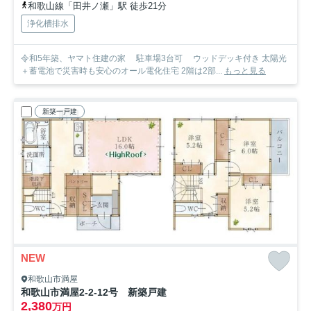
和歌山線「田井ノ瀬」駅 徒歩21分
浄化槽排水
令和5年築、ヤマト住建の家 駐車場3台可 ウッドデッキ付き 太陽光
＋蓄電池で災害時も安心のオール電化住宅 2階は2部...
もっと見る
新築一戸建
NEW
和歌山市満屋
和歌山市満屋2-2-12号 新築戸建
2,380
万円