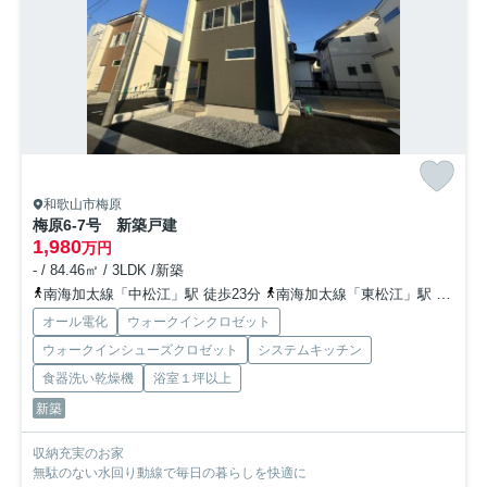
和歌山市梅原
梅原6-7号 新築戸建
1,980
万円
- / 84.46㎡ / 3LDK /新築
南海加太線「中松江」駅 徒歩23分
南海加太線「東松江」駅 徒歩24分
オール電化
ウォークインクロゼット
ウォークインシューズクロゼット
システムキッチン
食器洗い乾燥機
浴室１坪以上
新築
収納充実のお家
無駄のない水回り動線で毎日の暮らしを快適に