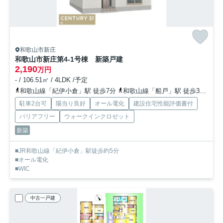
和歌山市新庄
和歌山市新庄第4-1号棟 新築戸建
2,190
万円
- / 106.51㎡ / 4LDK /予定
和歌山線「紀伊小倉」駅 徒歩7分
和歌山線「船戸」駅 徒歩30分
和
駐車2台可
陽当り良好
オール電化
建設住宅性能評価書付
バリアフリー
ウォークインクロゼット
新築
■JR和歌山線「紀伊小倉」駅徒歩約5分
■オール電化
■WIC
中古一戸建