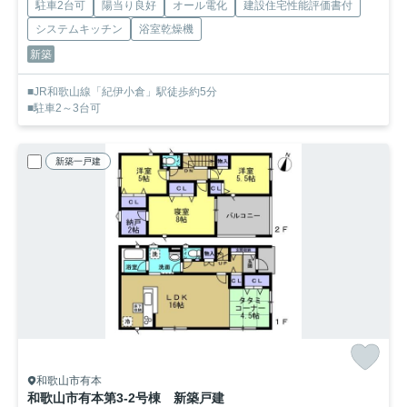
駐車2台可
陽当り良好
オール電化
建設住宅性能評価書付
システムキッチン
浴室乾燥機
新築
■JR和歌山線「紀伊小倉」駅徒歩約5分
■駐車2～3台可
新築一戸建
和歌山市有本
和歌山市有本第3-2号棟 新築戸建