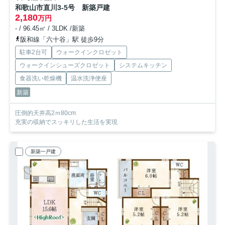
和歌山市直川3-5号 新築戸建
2,180
万円
- / 96.45㎡ / 3LDK /新築
阪和線「六十谷」駅 徒歩9分
駐車2台可
ウォークインクロゼット
ウォークインシューズクロゼット
システムキッチン
食器洗い乾燥機
温水洗浄便座
新築
圧倒的天井高2ｍ80cm
充実の収納でスッキリした生活を実現
新築一戸建