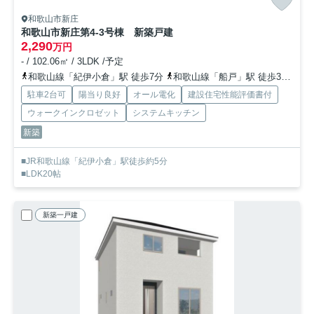
和歌山市新庄
和歌山市新庄第4-3号棟 新築戸建
2,290
万円
- / 102.06㎡ / 3LDK /予定
和歌山線「紀伊小倉」駅 徒歩7分
和歌山線「船戸」駅 徒歩30分
和
駐車2台可
陽当り良好
オール電化
建設住宅性能評価書付
ウォークインクロゼット
システムキッチン
新築
■JR和歌山線「紀伊小倉」駅徒歩約5分
■LDK20帖
新築一戸建