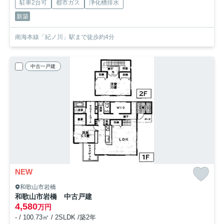
駐車2台可
都市ガス
浄化槽排水
新築
南海本線「紀ノ川」駅まで徒歩約4分
中古一戸建
NEW
和歌山市岩橋
和歌山市岩橋 中古戸建
4,580
万円
- / 100.73㎡ / 2SLDK /築2年