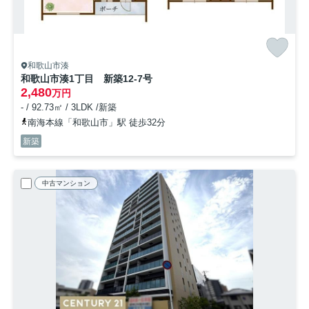
和歌山市湊
和歌山市湊1丁目 新築12-7号
2,480
万円
- / 92.73㎡ / 3LDK /新築
南海本線「和歌山市」駅 徒歩32分
新築
中古マンション