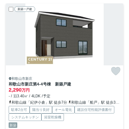
新築一戸建
和歌山市新庄
和歌山市新庄第4-4号棟 新築戸建
2,290
万円
- / 113.40㎡ / 4LDK /予定
和歌山線「紀伊小倉」駅 徒歩7分
和歌山線「船戸」駅 徒歩30分
和
駐車2台可
陽当り良好
オール電化
建設住宅性能評価書付
システムキッチン
浴室乾燥機
新築