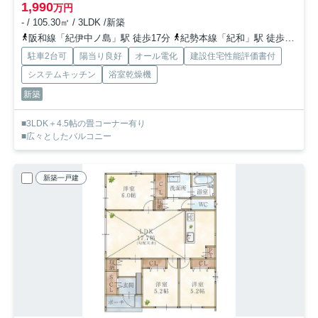
1,990
万円
- / 105.30㎡ / 3LDK /新築
阪和線「紀伊中ノ島」駅 徒歩17分
紀勢本線「紀和」駅 徒歩26分
駐車2台可
陽当り良好
オール電化
建設住宅性能評価書付
システムキッチン
浴室乾燥機
新築
■3LDK＋4.5帖の畳コーナー有り
■広々としたバルコニー
新築一戸建