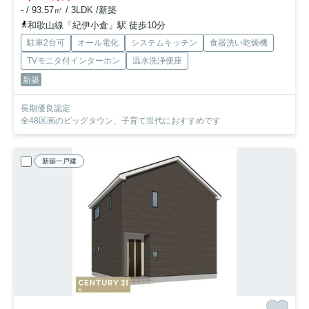
- / 93.57㎡ / 3LDK /新築
和歌山線「紀伊小倉」駅 徒歩10分
駐車2台可
オール電化
システムキッチン
食器洗い乾燥機
TVモニタ付インターホン
温水洗浄便座
新築
長期優良認定
全48区画のビッグタウン、子育て世代におすすめです
新築一戸建