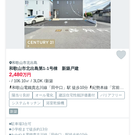
和歌山市北出島
和歌山市北出島第1-1号棟 新築戸建
2,480
万円
- / 106.10㎡ / 3LDK /新築
和歌山電鐵貴志川線「田中口」駅 徒歩10分
紀勢本線「宮前」駅 徒歩16分
陽当り良好
オール電化
建設住宅性能評価書付
バリアフリー
システムキッチン
浴室乾燥機
新築
■駐車場3台可
■小学校まで徒歩約13分
■わかやま電鐵貴志川線「田中口」駅徒歩約10分