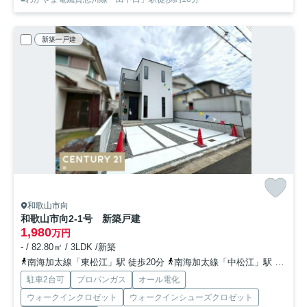
新築一戸建
和歌山市向
和歌山市向2-1号 新築戸建
1,980
万円
- / 82.80㎡ / 3LDK /新築
南海加太線「東松江」駅 徒歩20分
南海加太線「中松江」駅 徒歩27分
駐車2台可
プロパンガス
オール電化
ウォークインクロゼット
ウォークインシューズクロゼット