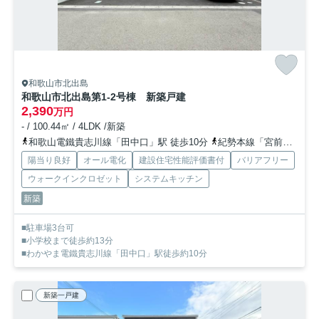
和歌山市北出島
和歌山市北出島第1-2号棟 新築戸建
2,390
万円
- / 100.44㎡ / 4LDK /新築
和歌山電鐵貴志川線「田中口」駅 徒歩10分
紀勢本線「宮前」駅 徒歩16分
陽当り良好
オール電化
建設住宅性能評価書付
バリアフリー
ウォークインクロゼット
システムキッチン
新築
■駐車場3台可
■小学校まで徒歩約13分
■わかやま電鐵貴志川線「田中口」駅徒歩約10分
新築一戸建