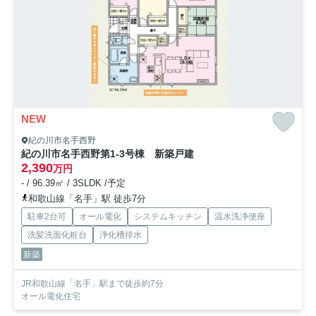
NEW
紀の川市名手西野
紀の川市名手西野第1-3号棟 新築戸建
2,390
万円
- / 96.39㎡ / 3SLDK /予定
和歌山線「名手」駅 徒歩7分
駐車2台可
オール電化
システムキッチン
温水洗浄便座
洗髪洗面化粧台
浄化槽排水
新築
JR和歌山線「名手」駅まで徒歩約7分
オール電化住宅