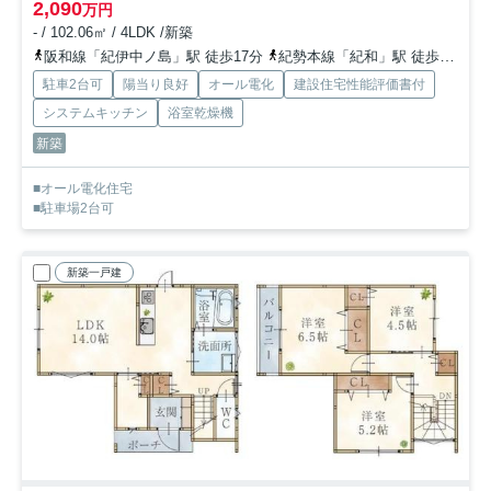
2,090
万円
- / 102.06㎡ / 4LDK /新築
阪和線「紀伊中ノ島」駅 徒歩17分
紀勢本線「紀和」駅 徒歩26分
駐車2台可
陽当り良好
オール電化
建設住宅性能評価書付
システムキッチン
浴室乾燥機
新築
■オール電化住宅
■駐車場2台可
新築一戸建