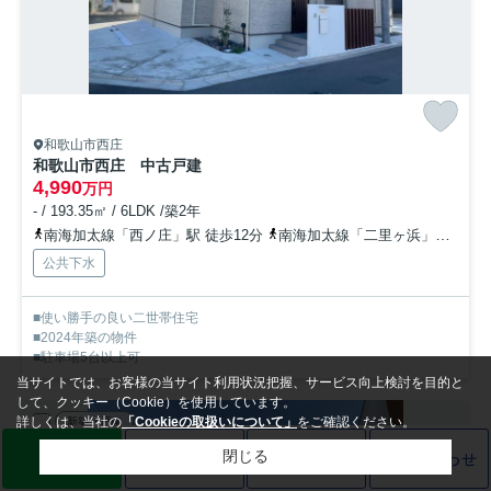
和歌山市西庄
和歌山市西庄 中古戸建
4,990
万円
- / 193.35㎡ / 6LDK /築2年
南海加太線「西ノ庄」駅 徒歩12分
南海加太線「二里ヶ浜」駅 徒歩12分
公共下水
■使い勝手の良い二世帯住宅
■2024年築の物件
■駐車場5台以上可
当サイトでは、お客様の当サイト利用状況把握、サービス向上検討を目的と
して、クッキー（Cookie）を使用しています。
詳しくは、当社の
「Cookieの取扱いについて」
をご確認ください。
新築一戸建
LINE
売却査定
電話
お問い合わせ
閉じる