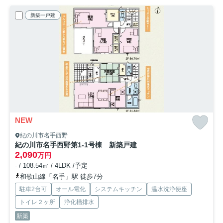
新築一戸建
NEW
紀の川市名手西野
紀の川市名手西野第1-1号棟 新築戸建
2,090
万円
- / 108.54㎡ / 4LDK /予定
和歌山線「名手」駅 徒歩7分
駐車2台可
オール電化
システムキッチン
温水洗浄便座
トイレ２ヶ所
浄化槽排水
新築