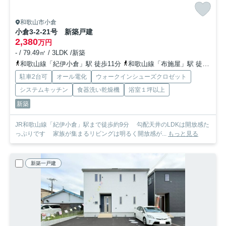
和歌山市小倉
小倉3-2-21号 新築戸建
2,380
万円
- / 79.49㎡ / 3LDK /新築
和歌山線「紀伊小倉」駅 徒歩11分
和歌山線「布施屋」駅 徒歩32分
駐車2台可
オール電化
ウォークインシューズクロゼット
システムキッチン
食器洗い乾燥機
浴室１坪以上
新築
JR和歌山線「紀伊小倉」駅まで徒歩約9分 勾配天井のLDKは開放感た
っぷりです 家族が集まるリビングは明るく開放感が...
もっと見る
新築一戸建