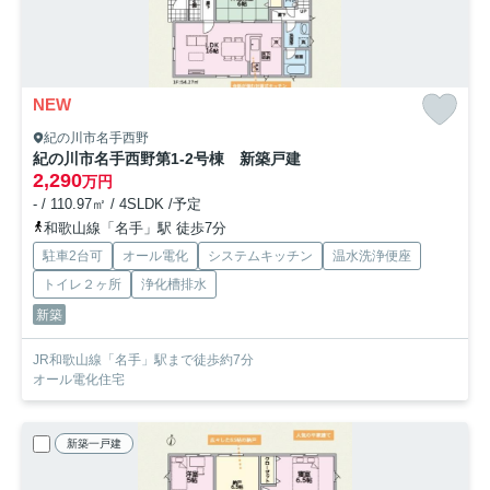
NEW
紀の川市名手西野
紀の川市名手西野第1-2号棟 新築戸建
2,290
万円
- / 110.97㎡ / 4SLDK /予定
和歌山線「名手」駅 徒歩7分
駐車2台可
オール電化
システムキッチン
温水洗浄便座
トイレ２ヶ所
浄化槽排水
新築
JR和歌山線「名手」駅まで徒歩約7分
オール電化住宅
新築一戸建