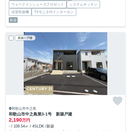
ウォークインシューズクロゼット
システムキッチン
浴室乾燥機
TVモニタ付インターホン
新築
新築一戸建
和歌山市中之島
和歌山市中之島第3-1号 新築戸建
2,190
万円
- / 108.54㎡ / 4SLDK /新築