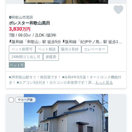
和歌山市黒田
ポレスター和歌山黒田
3,830
万円
7階 / 69.03㎡ / 2LDK /築3年
阪和線「和歌山」駅 徒歩5分
阪和線「紀伊中ノ島」駅 徒歩12分
和
ペット飼育可
ペット相談
陽当り良好
エレベーター
24時間ゴミ出し可
床暖房
ペット可
■JR和歌山駅すぐ！角部屋です！ ■令和4年9月築！オートロック機能付
き！ ■エアコン3台付き！ガスコンロ未使用です！床...
もっと見る
中古一戸建