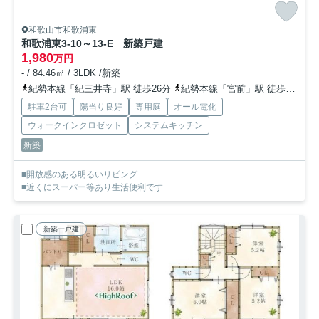
和歌山市和歌浦東
和歌浦東3-10～13-E 新築戸建
1,980
万円
- / 84.46㎡ / 3LDK /新築
紀勢本線「紀三井寺」駅 徒歩26分
紀勢本線「宮前」駅 徒歩41分
駐車2台可
陽当り良好
専用庭
オール電化
ウォークインクロゼット
システムキッチン
新築
■開放感のある明るいリビング
■近くにスーパー等あり生活便利です
新築一戸建