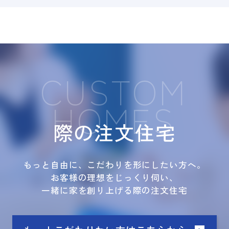
CUSTOM
HOMES
際の注文住宅
もっと自由に、こだわりを形にしたい方へ。
お客様の理想をじっくり伺い、
一緒に家を創り上げる際の注文住宅