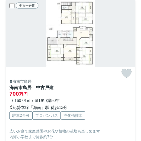
中古一戸建
海南市鳥居
海南市鳥居 中古戸建
700
万円
- / 160.01㎡ / 6LDK /築50年
紀勢本線「海南」駅 徒歩13分
駐車2台可
プロパンガス
浄化槽排水
広いお庭で家庭菜園やお花や植物の栽培も楽しめます
内海小学校まで徒歩約7分