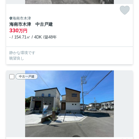
海南市木津
海南市木津 中古戸建
330
万円
- / 154.71㎡ / 4DK /築48年
静かな環境です
眺望良し
中古一戸建