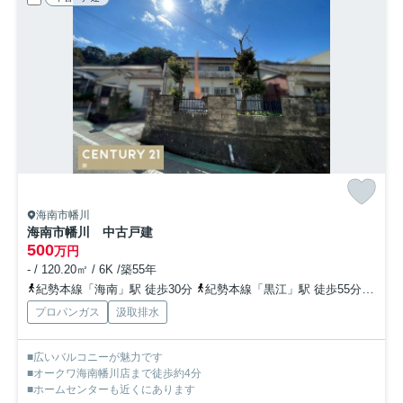
海南市幡川
海南市幡川 中古戸建
500
万円
- / 120.20㎡ / 6K /築55年
紀勢本線「海南」駅 徒歩30分
紀勢本線「黒江」駅 徒歩55分
紀勢
プロパンガス
汲取排水
■広いバルコニーが魅力です
■オークワ海南幡川店まで徒歩約4分
■ホームセンターも近くにあります