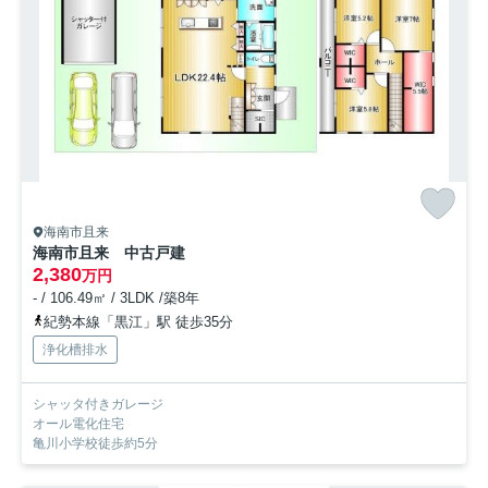
海南市且来
海南市且来 中古戸建
2,380
万円
- / 106.49㎡ / 3LDK /築8年
紀勢本線「黒江」駅 徒歩35分
浄化槽排水
シャッタ付きガレージ
オール電化住宅
亀川小学校徒歩約5分