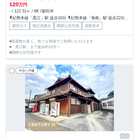
120
万円
- / 122.31㎡ / 8K /築91年
紀勢本線「黒江」駅 徒歩10分
紀勢本線「海南」駅 徒歩22分
紀勢
都市ガス
独立洗面台
閑静な住宅地
汲取排水
■部屋数が多く、色々な用途でご利用いただけます
■「黒江駅」まで徒歩約10分！
■閑静な住宅地です
中古一戸建