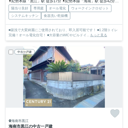
紀勢本線「黒江」駅 徒歩17分
紀勢本線「海南」駅 徒歩42分
和歌
陽当り良好
専用庭
オール電化
ウォークインクロゼット
システムキッチン
食器洗い乾燥機
■築浅で大変綺麗にご使用されており、即入居可能です！ ■1.2階トイレ
完備！オール電化住宅！ ■大容量のWICやビルドイ...
もっと見る
中古一戸建
海南市黒江
海南市黒江の中古一戸建