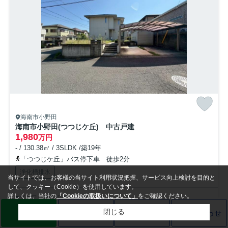
海南市小野田
海南市小野田(つつじケ丘) 中古戸建
1,980
万円
- / 130.38㎡ / 3SLDK /築19年
「つつじケ丘」バス停下車 徒歩2分
浄化槽排水
当サイトでは、お客様の当サイト利用状況把握、サービス向上検討を目的と
して、クッキー（Cookie）を使用しています。
詳しくは、当社の
「Cookieの取扱いについて」
をご確認ください。
■ダイワハウスの家
■オール電化住宅
LINE
売却査定
電話
お問い合わせ
閉じる