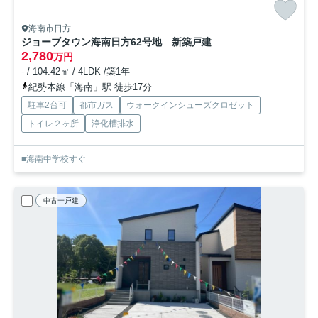
海南市日方
ジョーブタウン海南日方62号地 新築戸建
2,780
万円
- / 104.42㎡ / 4LDK /築1年
紀勢本線「海南」駅 徒歩17分
駐車2台可
都市ガス
ウォークインシューズクロゼット
トイレ２ヶ所
浄化槽排水
■海南中学校すぐ
中古一戸建