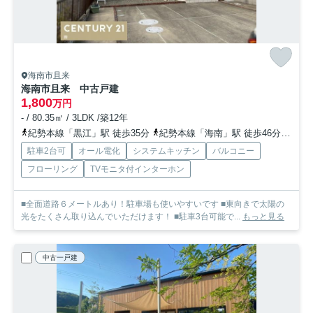
海南市且来
海南市且来 中古戸建
1,800
万円
- / 80.35㎡ / 3LDK /築12年
紀勢本線「黒江」駅 徒歩35分
紀勢本線「海南」駅 徒歩46分
和歌
駐車2台可
オール電化
システムキッチン
バルコニー
フローリング
TVモニタ付インターホン
■全面道路６メートルあり！駐車場も使いやすいです ■東向きで太陽の
光をたくさん取り込んでいただけます！ ■駐車3台可能で...
もっと見る
中古一戸建