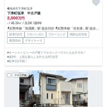
海南市下津町塩津
下津町塩津 中古戸建
2,000
万円
- / 46.24㎡ / 2LDK /築8年
紀勢本線「加茂郷」駅 徒歩15分
紀勢本線「冷水浦」駅 徒歩47分
駐車2台可
プロパンガス
フローリング
閑静な住宅地
眺望良好
デザイナーズ
■オーシャンビューの戸建てでセカンドハウスにもおすすめ！
■築8年、上質な暮らしを叶えるRC住宅
■駐車2台可能！
中古一戸建