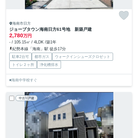
海南市日方
ジョーブタウン海南日方61号地 新築戸建
2,780
万円
- / 105.15㎡ / 4LDK /築1年
紀勢本線「海南」駅 徒歩17分
駐車2台可
都市ガス
ウォークインシューズクロゼット
トイレ２ヶ所
浄化槽排水
■海南中学校すぐ
中古一戸建