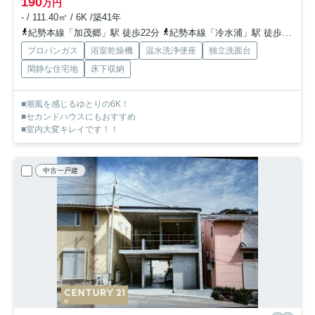
190
万円
- / 111.40㎡ / 6K /築41年
紀勢本線「加茂郷」駅 徒歩22分
紀勢本線「冷水浦」駅 徒歩40分
プロパンガス
浴室乾燥機
温水洗浄便座
独立洗面台
閑静な住宅地
床下収納
■潮風を感じるゆとりの6K！
■セカンドハウスにもおすすめ
■室内大変キレイです！！
中古一戸建