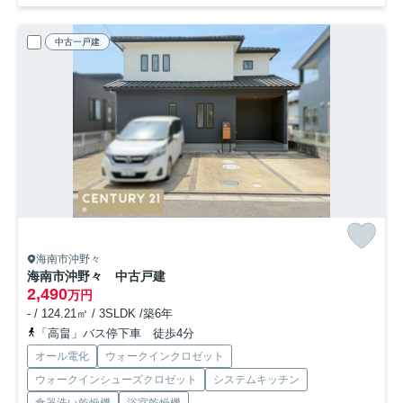
中古一戸建
海南市沖野々
海南市沖野々 中古戸建
2,490
万円
- / 124.21㎡ / 3SLDK /築6年
「高畠」バス停下車 徒歩4分
オール電化
ウォークインクロゼット
ウォークインシューズクロゼット
システムキッチン