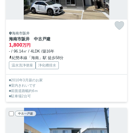
海南市阪井
海南市阪井 中古戸建
1,800
万円
- / 96.14㎡ / 4LDK /築16年
紀勢本線「海南」駅 徒歩58分
温水洗浄便座
浄化槽排水
■2010年3月築のお家
■室内きれいです
■前面道路幅約6ｍ
■駐車場2台可
中古一戸建