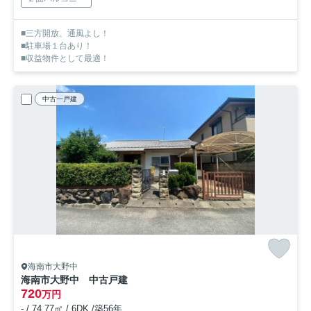
■三方開放、通風よし！
■駐車場１台あり！
■収益物件として最適！
中古一戸建
海南市大野中
海南市大野中 中古戸建
720
万円
- / 74.77㎡ / 6DK /築56年