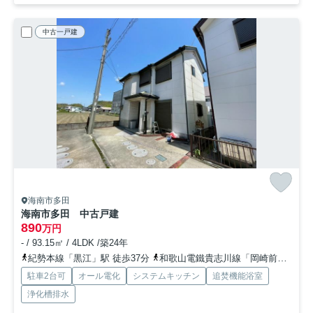
中古一戸建
海南市多田
海南市多田 中古戸建
890
万円
- / 93.15㎡ / 4LDK /築24年
紀勢本線「黒江」駅 徒歩37分
和歌山電鐵貴志川線「岡崎前」駅 徒歩47分
駐車2台可
オール電化
システムキッチン
追焚機能浴室
浄化槽排水