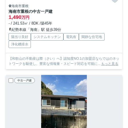
海南市重根
海南市重根の中古一戸建
1,490
万円
- / 241.53㎡ / 8DK /築45年
紀勢本線「海南」駅 徒歩39分
陽当り良好
システムキッチン
電気有
閑静な住宅地
浄化槽排水
【和歌山の不動産は際（さい）へ】認知度NO.1の加盟店ならではのネッ
トワークを駆使し、豊富な情報量・スピード対応を可能に...
もっと見る
中古一戸建