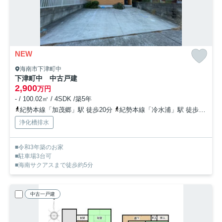
NEW
海南市下津町中
下津町中 中古戸建
2,900
万円
- / 100.02㎡ / 4SDK /築5年
紀勢本線「加茂郷」駅 徒歩20分
紀勢本線「冷水浦」駅 徒歩46分
浄化槽排水
■令和3年築のお家
■駐車場3台可
■海南サクアスまで徒歩約5分
中古一戸建