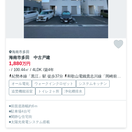
海南市多田
海南市多田 中古戸建
1,880
万円
- / 100.44㎡ / 4LDK /築4年
紀勢本線「黒江」駅 徒歩37分
和歌山電鐵貴志川線「岡崎前」駅 徒歩45分
オール電化
ウォークインクロゼット
システムキッチン
追焚機能浴室
トイレ２ヶ所
浄化槽排水
■前面道路幅約6ｍ
■駐車場4台可
■閑静な住宅街
■太陽光発電システム搭載