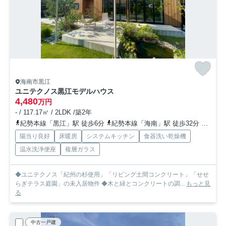
海南市黒江
ユニテクノス黒江モデルハウス
4,480
万円
- / 117.17㎡ / 2LDK /築2年
紀勢本線「黒江」駅 徒歩6分
紀勢本線「海南」駅 徒歩32分
紀勢本
陽当り良好
床暖房
システムキッチン
食器洗い乾燥機
温水洗浄便座
複層ガラス
◆ユニテクノス「紀州の杉使用」「リビング土間コンクリート」「せせ
らぎテラス庭園」の未入居物件 ◆木と緑とコンクリートの調...
もっと見
る
中古一戸建