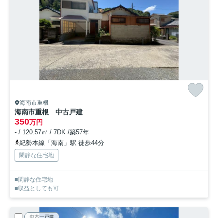
海南市重根
海南市重根 中古戸建
350
万円
- / 120.57㎡ / 7DK /築57年
紀勢本線「海南」駅 徒歩44分
閑静な住宅地
■閑静な住宅地
■収益としても可
中古一戸建