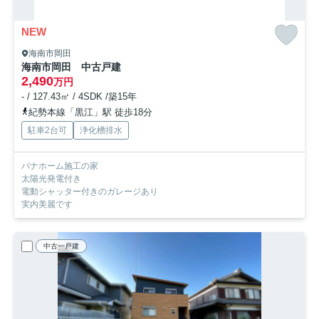
NEW
海南市岡田
海南市岡田 中古戸建
2,490
万円
- / 127.43㎡ / 4SDK /築15年
紀勢本線「黒江」駅 徒歩18分
駐車2台可
浄化槽排水
パナホーム施工の家
太陽光発電付き
電動シャッター付きのガレージあり
実内美麗です
中古一戸建