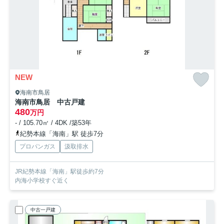
NEW
海南市鳥居
海南市鳥居 中古戸建
480
万円
- / 105.70㎡ / 4DK /築53年
紀勢本線「海南」駅 徒歩7分
プロパンガス
汲取排水
JR紀勢本線「海南」駅徒歩約7分
内海小学校すぐ近く
中古一戸建