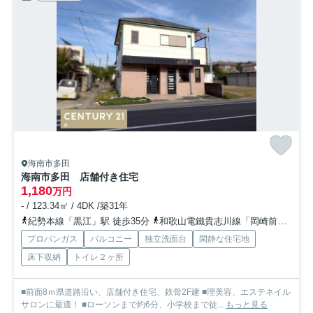
海南市多田
海南市多田 店舗付き住宅
1,180
万円
- / 123.34㎡ / 4DK /築31年
紀勢本線「黒江」駅 徒歩35分
和歌山電鐵貴志川線「岡崎前」駅 徒歩42分
プロパンガス
バルコニー
独立洗面台
閑静な住宅地
床下収納
トイレ２ヶ所
■前面8ｍ県道路沿い、店舗付き住宅、鉄骨2F建 ■理美容、エステネイル
サロンに最適！ ■ローソンまで約6分、小学校まで徒...
もっと見る