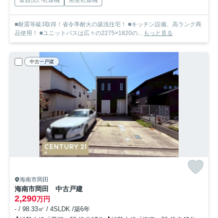
食器洗い乾燥機
浴室乾燥機
■耐震等級3取得！省令準耐火の築浅住宅！ ■キッチン設備、高ランク商
品使用！ ■ユニットバスは広々の2275×1820の...
もっと見る
中古一戸建
海南市岡田
海南市岡田 中古戸建
2,290
万円
- / 98.33㎡ / 4SLDK /築6年