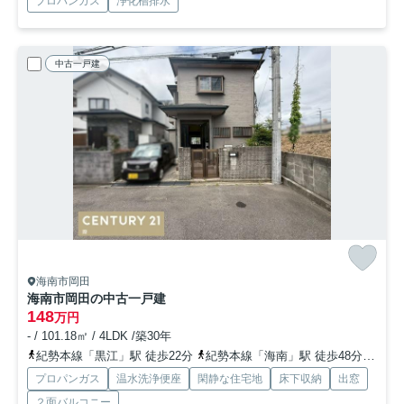
プロパンガス
浄化槽排水
中古一戸建
海南市岡田
海南市岡田の中古一戸建
148
万円
- / 101.18㎡ / 4LDK /築30年
紀勢本線「黒江」駅 徒歩22分
紀勢本線「海南」駅 徒歩48分
和歌
プロパンガス
温水洗浄便座
閑静な住宅地
床下収納
出窓
２面バルコニー