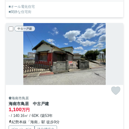
■オール電化住宅
■閑静な住宅街
中古一戸建
海南市鳥居
海南市鳥居 中古戸建
1,100
万円
- / 140.16㎡ / 6DK /築53年
紀勢本線「海南」駅 徒歩9分