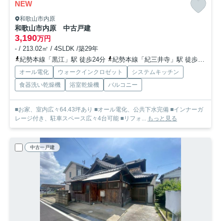
NEW
和歌山市内原
和歌山市内原 中古戸建
3,190
万円
- / 213.02㎡ / 4SLDK /築29年
紀勢本線「黒江」駅 徒歩24分
紀勢本線「紀三井寺」駅 徒歩33分
オール電化
ウォークインクロゼット
システムキッチン
食器洗い乾燥機
浴室乾燥機
バルコニー
■お家、室内広々64.43坪あり ■オール電化、公共下水完備 ■インナーガ
レージ付き、駐車スペース広々4台可能 ■リフォ...
もっと見る
中古一戸建