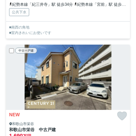
紀勢本線「紀三井寺」駅 徒歩34分
紀勢本線「宮前」駅 徒歩54分
公共下水
■南西の角地
■室内きれいにお使いです
中古一戸建
NEW
和歌山市栄谷
和歌山市栄谷 中古戸建
1,690
万円