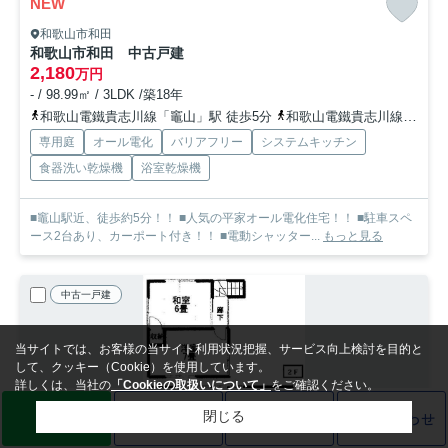
NEW
和歌山市和田
和歌山市和田 中古戸建
2,180
万円
- / 98.99㎡ / 3LDK /築18年
和歌山電鐵貴志川線「竈山」駅 徒歩5分
和歌山電鐵貴志川線「神前」駅 徒歩13分
専用庭
オール電化
バリアフリー
システムキッチン
食器洗い乾燥機
浴室乾燥機
■竈山駅近、徒歩約5分！！ ■人気の平家オール電化住宅！！ ■駐車スペ
ース2台あり、カーポート付き！！ ■電動シャッター...
もっと見る
中古一戸建
当サイトでは、お客様の当サイト利用状況把握、サービス向上検討を目的と
して、クッキー（Cookie）を使用しています。
詳しくは、当社の
「Cookieの取扱いについて」
をご確認ください。
LINE
売却査定
電話
お問い合わせ
閉じる