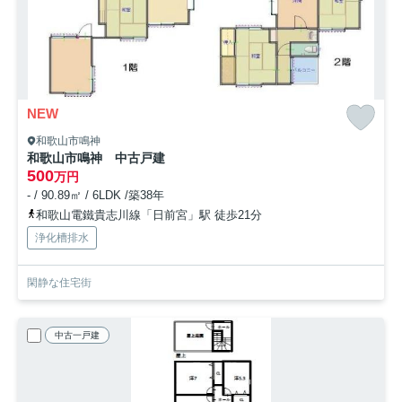
NEW
和歌山市鳴神
和歌山市鳴神 中古戸建
500
万円
- / 90.89㎡ / 6LDK /築38年
和歌山電鐵貴志川線「日前宮」駅 徒歩21分
浄化槽排水
閑静な住宅街
中古一戸建