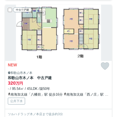
中古一戸建
NEW
和歌山市木ノ本
和歌山市木ノ本 中古戸建
320
万円
- / 95.54㎡ / 4SLDK /築50年
南海加太線「八幡前」駅 徒歩16分
南海加太線「西ノ庄」駅 徒歩25分
公共下水
ツルハドラッグ木ノ本店まで徒歩約3分