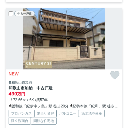
中古一戸建
NEW
和歌山市加納
和歌山市加納 中古戸建
490
万円
- / 72.66㎡ / 6K /築57年
阪和線「紀伊中ノ島」駅 徒歩20分
紀勢本線「紀和」駅 徒歩29分
プロパンガス
陽当り良好
バルコニー
温水洗浄便座
独立洗面台
閑静な住宅地