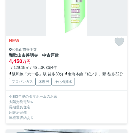
NEW
和歌山市善明寺
和歌山市善明寺 中古戸建
4,450
万円
- / 129.18㎡ / 4SLDK /築4年
阪和線「六十谷」駅 徒歩30分
南海本線「紀ノ川」駅 徒歩32分
プロパンガス
床暖房
浄化槽排水
令和3年築のタマホームのお家
太陽光発電8kw
長期優良住宅
床暖房完備
屋根裏収納あり