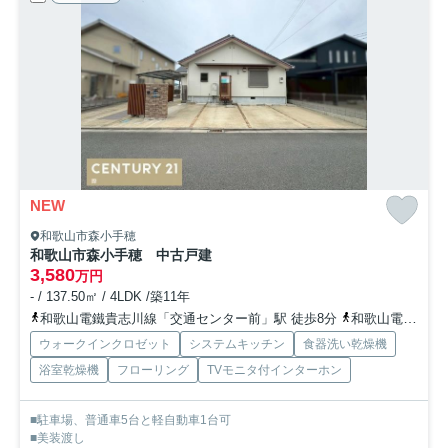
NEW
和歌山市森小手穂
和歌山市森小手穂 中古戸建
3,580
万円
- / 137.50㎡ / 4LDK /築11年
和歌山電鐵貴志川線「交通センター前」駅 徒歩8分
和歌山電鐵貴志川線「岡崎前」駅 徒歩8分
ウォークインクロゼット
システムキッチン
食器洗い乾燥機
浴室乾燥機
フローリング
TVモニタ付インターホン
■駐車場、普通車5台と軽自動車1台可
■美装渡し