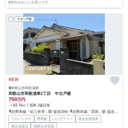
■室内きれいにお使いです
中古一戸建
NEW
和歌山市和歌浦東
和歌山市和歌浦東2丁目 中古戸建
750
万円
- / 93.79㎡ / 3DK /築51年
紀勢本線「紀三井寺」駅 徒歩29分
紀勢本線「宮前」駅 徒歩45分
プロパンガス
専用庭
バリアフリー
温水洗浄便座
独立洗面台
閑静な住宅地