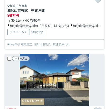
和歌山市有家
和歌山市有家 中古戸建
98
万円
- / 39.81㎡ / 4K /築59年
和歌山電鐵貴志川線「日前宮」駅 徒歩6分
和歌山電鐵貴志川線「田中口」駅 徒歩10分
プロパンガス
汲取排水
■わかやま電鐵貴志川線「日前宮」駅徒歩約6分
中古一戸建