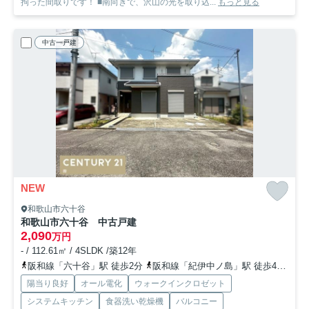
拘った間取りです！ ■南向きで、沢山の光を取り込...
もっと見る
中古一戸建
NEW
和歌山市六十谷
和歌山市六十谷 中古戸建
2,090
万円
- / 112.61㎡ / 4SLDK /築12年
阪和線「六十谷」駅 徒歩2分
阪和線「紀伊中ノ島」駅 徒歩47分
阪
陽当り良好
オール電化
ウォークインクロゼット
システムキッチン
食器洗い乾燥機
バルコニー