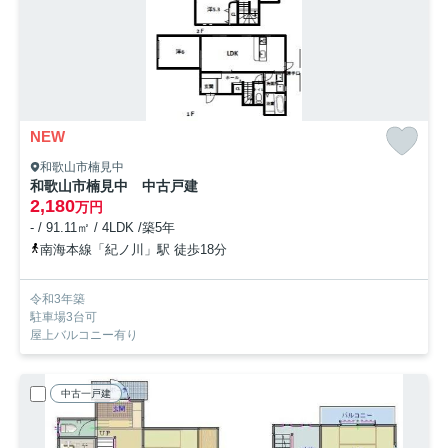
NEW
和歌山市楠見中
和歌山市楠見中 中古戸建
2,180
万円
- / 91.11㎡ / 4LDK /築5年
南海本線「紀ノ川」駅 徒歩18分
令和3年築
駐車場3台可
屋上バルコニー有り
中古一戸建