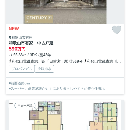
NEW
和歌山市有家
和歌山市有家 中古戸建
590
万円
- / 55.88㎡ / 3DK /築43年
和歌山電鐵貴志川線「日前宮」駅 徒歩9分
和歌山電鐵貴志川線「田中口」駅 徒歩10分
プロパンガス
汲取排水
■前面道路6ｍ！
■スーパー、商業施設が近くにあり暮らしやすさが整う住環境
中古一戸建