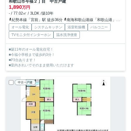
和歌山市今福２丁目 中古戸建
1,890
万円
- / 77.02㎡ / 3LDK /築10年
紀勢本線「宮前」駅 徒歩36分
南海和歌山港線「和歌山港」駅 徒歩37分
オール電化
システムキッチン
浴室乾燥機
バルコニー
TVモニタ付インターホン
温水洗浄便座
■築11年のオール電化住宅！
■今福小学校まで徒歩約3分！
■P3台あります！
■室内きれいでそのまま使用いただけます
中古一戸建