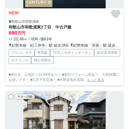
NEW
和歌山市和歌浦東
和歌山市和歌浦東2丁目 中古戸建
690
万円
- / 111.66㎡ / 6DK /築61年
紀勢本線「紀三井寺」駅 徒歩28分
紀勢本線「宮前」駅 徒歩44分
プロパンガス
専用庭
TVモニタ付インターホン
温水洗浄便座
ガスコンロ
独立洗面台
■南向き、土地広々53.99坪あり！ ■室内リフォーム歴あり、大変綺麗に
お使いです！ ■公共下水完備！ ■片男波海水浴場...
もっと見る
中古一戸建