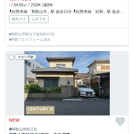
- / 54.65㎡ / 2SDK /築8年
紀勢本線「和歌山市」駅 徒歩11分
紀勢本線「紀和」駅 徒歩20分
都市ガス
公共下水
■和歌山市駅まで徒歩約11分
■内部フルリフォーム済み
中古一戸建
NEW
和歌山市松江北