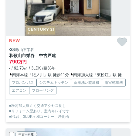
NEW
和歌山市栄谷
和歌山市栄谷 中古戸建
790
万円
- / 92.73㎡ / 3LDK /築36年
南海本線「紀ノ川」駅 徒歩11分
南海加太線「東松江」駅 徒歩35分
プロパンガス
システムキッチン
食器洗い乾燥機
浴室乾燥機
エアコン
フローリング
■粉河加太線近く交通アクセス良し
■リフォーム歴あり、室内キレイです
■P1台、3LDK＋和コーナー、浄化槽
中古一戸建