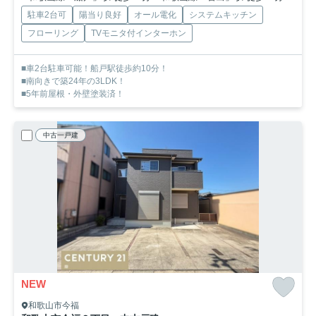
駐車2台可
陽当り良好
オール電化
システムキッチン
フローリング
TVモニタ付インターホン
■車2台駐車可能！船戸駅徒歩約10分！
■南向きで築24年の3LDK！
■5年前屋根・外壁塗装済！
中古一戸建
NEW
和歌山市今福