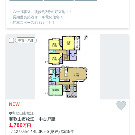
・六十谷駅近、徒歩約2分の好立地！！
・長期優良築浅オール電化住宅！！
・駐車スペース2?3台可！！
中古一戸建
NEW
和歌山市松江
和歌山市松江 中古戸建
1,780
万円
- / 127.08㎡ / 4LDK＋S(納戸) /築15年