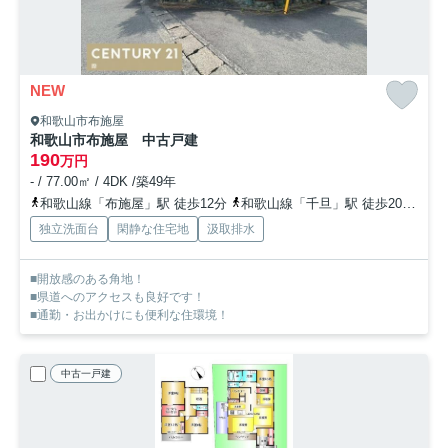
NEW
和歌山市布施屋
和歌山市布施屋 中古戸建
190
万円
- / 77.00㎡ / 4DK /築49年
和歌山線「布施屋」駅 徒歩12分
和歌山線「千旦」駅 徒歩20分
和
独立洗面台
閑静な住宅地
汲取排水
■開放感のある角地！
■県道へのアクセスも良好です！
■通勤・お出かけにも便利な住環境！
中古一戸建