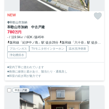
NEW
和歌山市加納
和歌山市加納 中古戸建
780
万円
- / 119.94㎡ / 6DK /築45年
阪和線「紀伊中ノ島」駅 徒歩28分
阪和線「六十谷」駅 徒歩30分
プロパンガス
TVモニタ付インターホン
温水洗浄便座
浄化槽排水
■室内丁寧に使われています
■南側に縁側と庭があり、陽当たり・通風良し
■和室の続き間が魅力です
中古一戸建