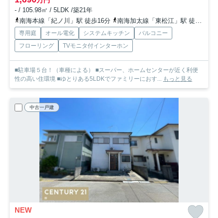
- / 105.98㎡ / 5LDK /築21年
南海本線「紀ノ川」駅 徒歩16分
南海加太線「東松江」駅 徒歩24分
専用庭
オール電化
システムキッチン
バルコニー
フローリング
TVモニタ付インターホン
■駐車場５台！（車種による） ■スーパー、ホームセンターが近く利便
性の高い住環境 ■ゆとりある5LDKでファミリーにおす...
もっと見る
中古一戸建
NEW