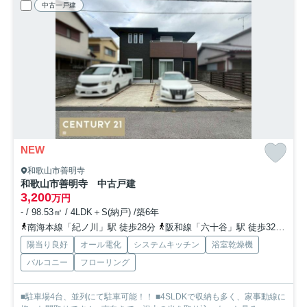
中古一戸建
NEW
和歌山市善明寺
和歌山市善明寺 中古戸建
3,200
万円
- / 98.53㎡ / 4LDK＋S(納戸) /築6年
南海本線「紀ノ川」駅 徒歩28分
阪和線「六十谷」駅 徒歩32分
紀
陽当り良好
オール電化
システムキッチン
浴室乾燥機
バルコニー
フローリング
■駐車場4台、並列にて駐車可能！！ ■4SLDKで収納も多く、家事動線に