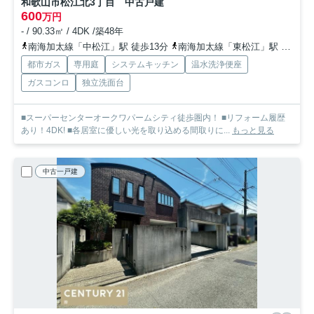
和歌山市松江北3丁目 中古戸建
600
万円
- / 90.33㎡ / 4DK /築48年
南海加太線「中松江」駅 徒歩13分
南海加太線「東松江」駅 徒歩14分
都市ガス
専用庭
システムキッチン
温水洗浄便座
ガスコンロ
独立洗面台
■スーパーセンターオークワパームシティ徒歩圏内！ ■リフォーム履歴
あり！4DK! ■各居室に優しい光を取り込める間取りに...
もっと見る
中古一戸建