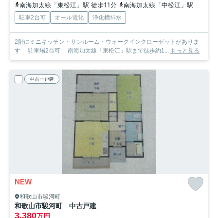
南海加太線「東松江」駅 徒歩11分
南海加太線「中松江」駅 徒歩13分
駐車2台可
オール電化
浄化槽排水
2階にミニキッチン・サンルーム・ウォークインクローゼットがありま
す 駐車場2台可 南海加太線「東松江」駅まで徒歩約1...
もっと見る
中古一戸建
NEW
和歌山市駿河町
和歌山市駿河町 中古戸建
3,380
万円