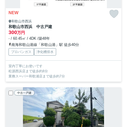
NEW
和歌山市西浜
和歌山市西浜 中古戸建
300
万円
- / 60.45㎡ / 4DK /築48年
南海和歌山港線「和歌山港」駅 徒歩40分
プロパンガス
浄化槽排水
室内丁寧にお使いです
松源西浜店まで徒歩約8分
業務スーパー和歌浦店まで徒歩約7分
中古一戸建