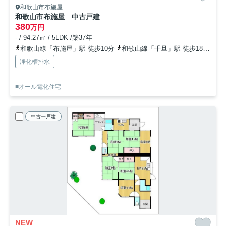
和歌山市布施屋
和歌山市布施屋 中古戸建
380
万円
- / 94.27㎡ / 5LDK /築37年
和歌山線「布施屋」駅 徒歩10分
和歌山線「千旦」駅 徒歩18分
和
浄化槽排水
■オール電化住宅
中古一戸建
NEW