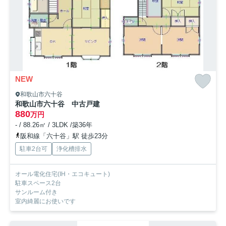
NEW
和歌山市六十谷
和歌山市六十谷 中古戸建
880
万円
- / 88.26㎡ / 3LDK /築36年
阪和線「六十谷」駅 徒歩23分
駐車2台可
浄化槽排水
オール電化住宅(IH・エコキュート)
駐車スペース2台
サンルーム付き
室内綺麗にお使いです