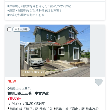
■住環境と利便性を兼ね備えた加納の戸建て住宅
■病院・郵便局など生活利便施設も充実！
■豊富な部屋数が魅力のお家
中古一戸建
NEW
和歌山市上三毛
和歌山市上三毛 中古戸建
790
万円
- / 74.77㎡ / 3LDK /築24年
和歌山線「船戸」駅 徒歩10分
和歌山線「岩出」駅 徒歩24分
和歌