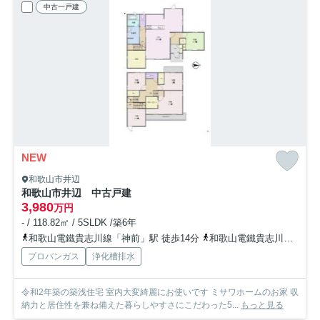
中古一戸建
NEW
和歌山市井辺
和歌山市井辺 中古戸建
3,980
万円
- / 118.82㎡ / 5SLDK /築6年
和歌山電鐵貴志川線「神前」駅 徒歩14分
和歌山電鐵貴志川線「竈山」駅 徒歩24分
プロパンガス
浄化槽排水
令和2年築の築浅住宅 室内大変綺麗にお使いです ミサワホームのお家 収
納力と居住性を兼ね備えた暮らしやすさにこだわった5...
もっと見る