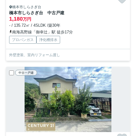
橋本市しらさぎ台
橋本市しらさぎ台 中古戸建
1,180
万円
- / 135.72㎡ / 4SLDK /築30年
南海高野線「御幸辻」駅 徒歩17分
プロパンガス
浄化槽排水
外壁塗装、室内リフォーム渡し
中古一戸建