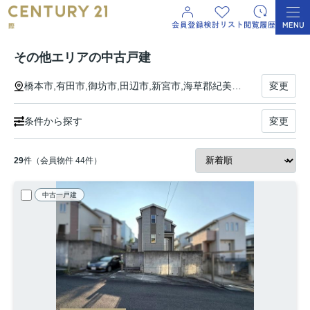
その他エリアの中古戸建
橋本市,有田市,御坊市,田辺市,新宮市,海草郡紀美野町,伊都郡かつらぎ町,伊都郡九度山町,伊都郡高野町,有田郡湯浅町,有田郡広川町,有田郡有田川町,日高郡美浜町,日高郡日高町,日高郡由良町,日高郡印南町,日高郡みなべ町,日高郡日高川町,西牟婁郡白浜町,西牟婁郡上富田町,西牟婁郡すさみ町,東牟婁郡那智勝浦町,東牟婁郡太地町,東牟婁郡古座川町,東牟婁郡北山村,東牟婁郡串本町
変更
条件から探す
変更
29
件（会員物件 44件）
中古一戸建