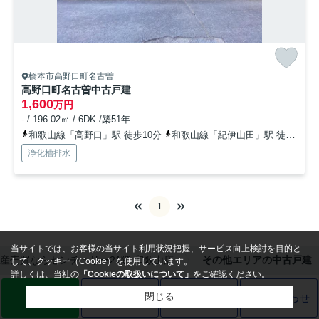
橋本市高野口町名古曽
高野口町名古曽中古戸建
1,600
万円
- / 196.02㎡ / 6DK /築51年
和歌山線「高野口」駅 徒歩10分
和歌山線「紀伊山田」駅 徒歩30分
浄化槽排水
1
当サイトでは、お客様の当サイト利用状況把握、サービス向上検討を目的と
産売買ならセンチュリー21際 和歌山店
その他エリアの中古戸建
して、クッキー（Cookie）を使用しています。
詳しくは、当社の
「Cookieの取扱いについて」
をご確認ください。
LINE
売却査定
電話
お問い合わせ
閉じる