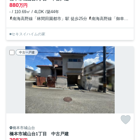
880
万円
- / 110.69㎡ / 4LDK /築44年
南海高野線「林間田園都市」駅 徒歩25分
南海高野線「御幸辻」駅 徒歩27分
■セキスイハイムの家
中古一戸建
橋本市城山台
橋本市城山台1丁目 中古戸建
398