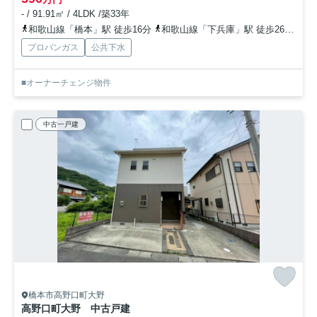
- / 91.91㎡ / 4LDK /築33年
和歌山線「橋本」駅 徒歩16分
和歌山線「下兵庫」駅 徒歩26分
南
プロパンガス
公共下水
■オーナーチェンジ物件
中古一戸建
橋本市高野口町大野
高野口町大野 中古戸建