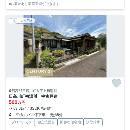
■お庭があり家庭菜園ができます
中古一戸建
日高郡日高川町大字上初湯川
日高川町初湯川 中古戸建
500
万円
- / 89.31㎡ / 3SDK /築40年
「平橋」バス停下車 徒歩5分
プロパンガス
独立洗面台
閑静な住宅地
汲取排水