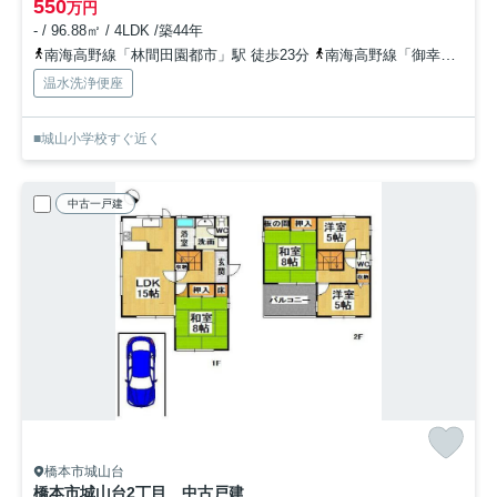
550
万円
- / 96.88㎡ / 4LDK /築44年
南海高野線「林間田園都市」駅 徒歩23分
南海高野線「御幸辻」駅 徒歩31分
温水洗浄便座
■城山小学校すぐ近く
中古一戸建
橋本市城山台
橋本市城山台2丁目 中古戸建