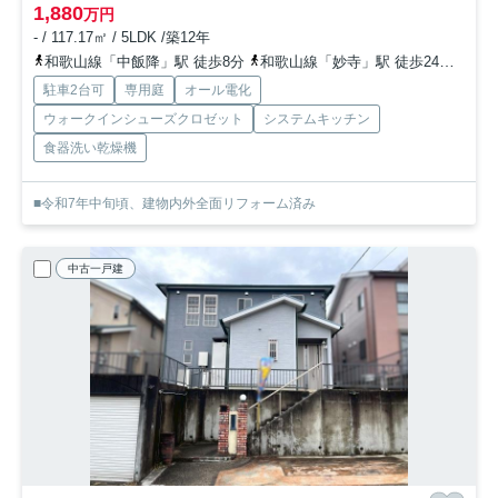
1,880
万円
- / 117.17㎡ / 5LDK /築12年
和歌山線「中飯降」駅 徒歩8分
和歌山線「妙寺」駅 徒歩24分
和歌
駐車2台可
専用庭
オール電化
ウォークインシューズクロゼット
システムキッチン
食器洗い乾燥機
■令和7年中旬頃、建物内外全面リフォーム済み
中古一戸建