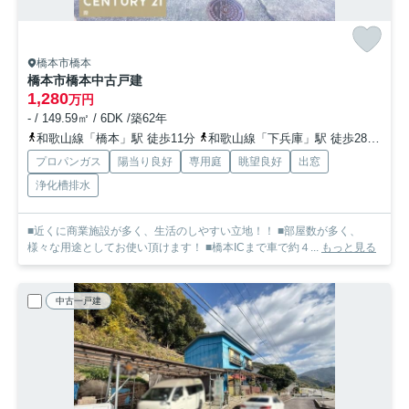
橋本市橋本
橋本市橋本中古戸建
1,280
万円
- / 149.59㎡ / 6DK /築62年
和歌山線「橋本」駅 徒歩11分
和歌山線「下兵庫」駅 徒歩28分
南
プロパンガス
陽当り良好
専用庭
眺望良好
出窓
浄化槽排水
■近くに商業施設が多く、生活のしやすい立地！！ ■部屋数が多く、
様々な用途としてお使い頂けます！ ■橋本ICまで車で約４...
もっと見る
中古一戸建