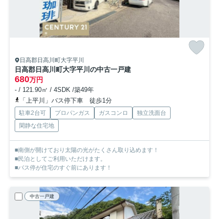
日高郡日高川町大字平川
日高郡日高川町大字平川の中古一戸建
680
万円
- / 121.90㎡ / 4SDK /築49年
「上平川」バス停下車 徒歩1分
駐車2台可
プロパンガス
ガスコンロ
独立洗面台
閑静な住宅地
■南側が開けており太陽の光がたくさん取り込めます！
■民泊としてご利用いただけます。
■バス停が住宅のすぐ前にあります！
中古一戸建