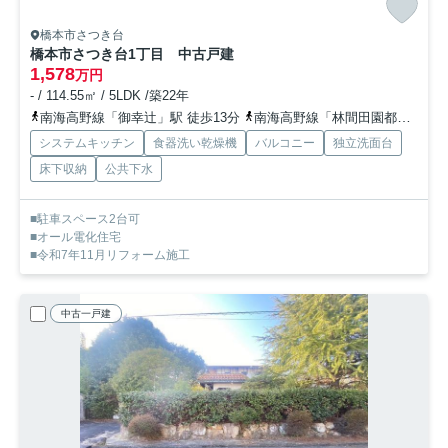
橋本市さつき台
橋本市さつき台1丁目 中古戸建
1,578
万円
- / 114.55㎡ / 5LDK /築22年
南海高野線「御幸辻」駅 徒歩13分
南海高野線「林間田園都市」駅 徒歩38分
システムキッチン
食器洗い乾燥機
バルコニー
独立洗面台
床下収納
公共下水
■駐車スペース2台可
■オール電化住宅
■令和7年11月リフォーム施工
中古一戸建