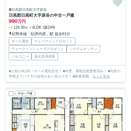
日高郡日高町大字原谷
日高郡日高町大字原谷の中古一戸建
990
万円
- / 124.00㎡ / 4LDK /築24年
紀勢本線「紀伊内原」駅 徒歩61分
オール電化
ウォークインクロゼット
ウォークインシューズクロゼット
システムキッチン
バルコニー
温水洗浄便座
■人気の4LDK！オール電化住宅！ ■外壁、屋根全面塗装済み！ ■内原小
学校までバスでの送迎があり安心です！ ■家庭菜園...
もっと見る
中古一戸建