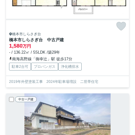
橋本市しらさぎ台
橋本市しらさぎ台 中古戸建
1,580
万円
- / 136.22㎡ / 5SLDK /築29年
南海高野線「御幸辻」駅 徒歩17分
駐車2台可
プロパンガス
浄化槽排水
2019年外壁塗装工事 2024年駐車場増設 二世帯住宅
中古一戸建