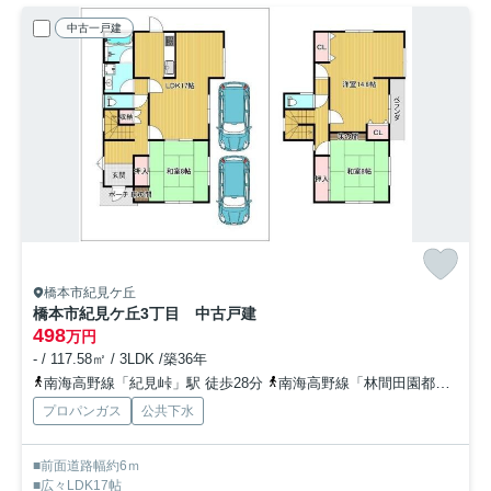
中古一戸建
橋本市紀見ケ丘
橋本市紀見ケ丘3丁目 中古戸建
498
万円
- / 117.58㎡ / 3LDK /築36年
南海高野線「紀見峠」駅 徒歩28分
南海高野線「林間田園都市」駅 徒歩28分
プロパンガス
公共下水
■前面道路幅約6ｍ
■広々LDK17帖