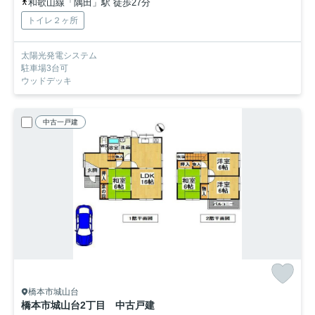
和歌山線「隅田」駅 徒歩27分
トイレ２ヶ所
太陽光発電システム
駐車場3台可
ウッドデッキ
中古一戸建
橋本市城山台
橋本市城山台2丁目 中古戸建