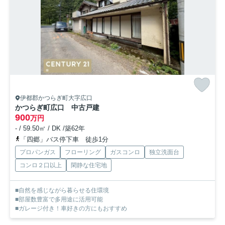
伊都郡かつらぎ町大字広口
かつらぎ町広口 中古戸建
900
万円
- / 59.50㎡ / DK /築62年
「四郷」バス停下車 徒歩1分
プロパンガス
フローリング
ガスコンロ
独立洗面台
コンロ２口以上
閑静な住宅地
■自然を感じながら暮らせる住環境
■部屋数豊富で多用途に活用可能
■ガレージ付き！車好きの方にもおすすめ