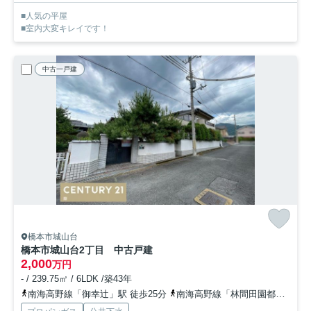
■人気の平屋
■室内大変キレイです！
中古一戸建
橋本市城山台
橋本市城山台2丁目 中古戸建
2,000
万円
- / 239.75㎡ / 6LDK /築43年
南海高野線「御幸辻」駅 徒歩25分
南海高野線「林間田園都市」駅 徒歩26分