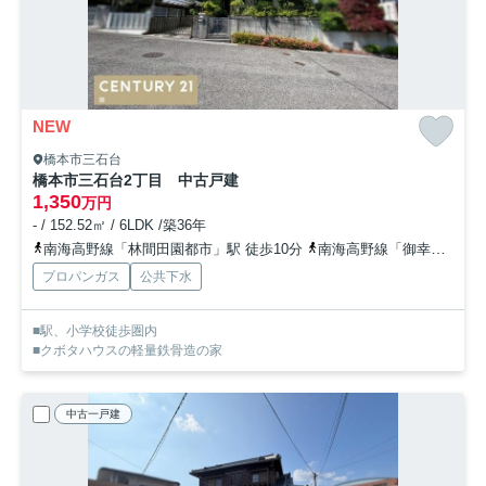
NEW
橋本市三石台
橋本市三石台2丁目 中古戸建
1,350
万円
- / 152.52㎡ / 6LDK /築36年
南海高野線「林間田園都市」駅 徒歩10分
南海高野線「御幸辻」駅 徒歩24分
プロパンガス
公共下水
■駅、小学校徒歩圏内
■クボタハウスの軽量鉄骨造の家
中古一戸建