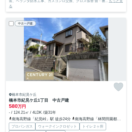
装、ベランダ防水工事、ガスコンロ交換、クロス張替 畳・襖...
もっと見
る
中古一戸建
橋本市紀見ケ丘
橋本市紀見ケ丘1丁目 中古戸建
580
万円
- / 124.21㎡ / 4LDK /築31年
南海高野線「紀見峠」駅 徒歩24分
南海高野線「林間田園都市」駅 徒歩25分
プロパンガス
ウォークインクロゼット
トイレ２ヶ所