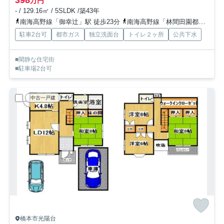
万円
- / 129.16㎡ / 5SLDK /築43年
南海高野線「御幸辻」駅 徒歩23分
南海高野線「林間田園都市」駅 徒歩30分
駐車2台可
都市ガス
独立洗面台
トイレ２ヶ所
公共下水
■閑静な住宅街
■駐車場2台可
中古一戸建
橋本市光陽台