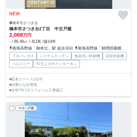
NEW
橋本市さつき台
橋本市さつき台2丁目 中古戸建
2,068
万円
- / 86.99㎡ / 4LDK /築14年
南海高野線「御幸辻」駅 徒歩16分
南海高野線「林間田園都市」駅 徒歩41分
プロパンガス
システムキッチン
食器洗い乾燥機
浴室乾燥機
バルコニー
TVモニタ付インターホン
■駐車スペース2台可
■緑豊かな住環境
■令和7年7月リフォーム工事施工
中古一戸建