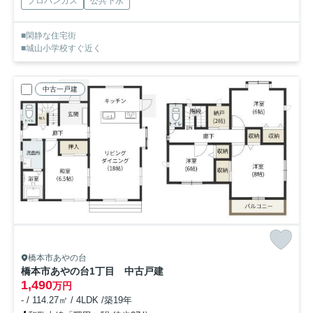
プロパンガス
公共下水
■閑静な住宅街
■城山小学校すぐ近く
中古一戸建
橋本市あやの台
橋本市あやの台1丁目 中古戸建
1,490
万円
- / 114.27㎡ / 4LDK /築19年