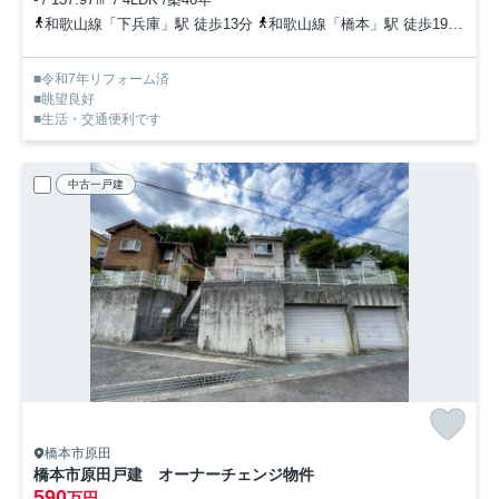
和歌山線「下兵庫」駅 徒歩13分
和歌山線「橋本」駅 徒歩19分
南
■令和7年リフォーム済
■眺望良好
■生活・交通便利です
中古一戸建
橋本市原田
橋本市原田戸建 オーナーチェンジ物件
590
万円