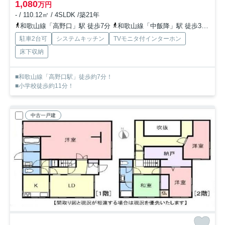
1,080
万円
- / 110.12㎡ / 4SLDK /築21年
和歌山線「高野口」駅 徒歩7分
和歌山線「中飯降」駅 徒歩30分
南
駐車2台可
システムキッチン
TVモニタ付インターホン
床下収納
■和歌山線「高野口駅」徒歩約7分！
■小学校徒歩約11分！
中古一戸建