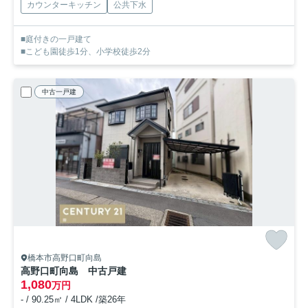
カウンターキッチン
公共下水
■庭付きの一戸建て
■こども園徒歩1分、小学校徒歩2分
中古一戸建
橋本市高野口町向島
高野口町向島 中古戸建
1,080
万円
- / 90.25㎡ / 4LDK /築26年