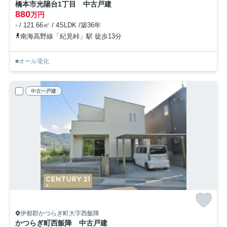
橋本市光陽台1丁目 中古戸建
880
万円
- / 121.66㎡ / 4SLDK /築36年
南海高野線「紀見峠」駅 徒歩13分
■オール電化
中古一戸建
伊都郡かつらぎ町大字西飯降
かつらぎ町西飯降 中古戸建