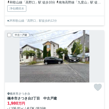
和歌山線「高野口」駅 徒歩10分
南海高野線「九度山」駅 徒歩25分
浄化槽排水
■JR和歌山線「高野口」駅徒歩約12分
中古一戸建
橋本市さつき台
橋本市さつき台2丁目 中古戸建
1,980
万円
- / 106.81㎡ / 4LDK /築16年