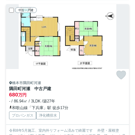
中古一戸建
橋本市隅田町河瀬
隅田町河瀬 中古戸建
680
万円
- / 86.94㎡ / 3LDK /築27年
和歌山線「下兵庫」駅 徒歩17分
プロパンガス
浄化槽排水
令和8年5月施工、室内外リフォーム済みで綺麗です 外壁・屋根塗