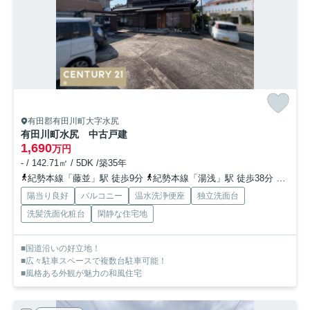
有田郡有田川町大字水尻
有田川町水尻 中古戸建
1,690
万円
- / 142.71㎡ / 5DK /築35年
紀勢本線「藤並」駅 徒歩9分
紀勢本線「湯浅」駅 徒歩38分
紀勢本
陽当り良好
バルコニー
温水洗浄便座
独立洗面台
洗髪洗面化粧台
閑静な住宅地
■国道沿いの好立地！
■広々駐車スペースで複数台駐車可能！
■風格ある外観が魅力の和風住宅