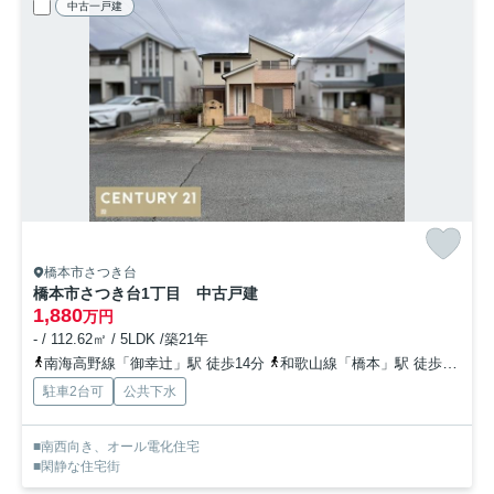
中古一戸建
橋本市さつき台
橋本市さつき台1丁目 中古戸建
1,880
万円
- / 112.62㎡ / 5LDK /築21年
南海高野線「御幸辻」駅 徒歩14分
和歌山線「橋本」駅 徒歩39分
駐車2台可
公共下水
■南西向き、オール電化住宅
■閑静な住宅街