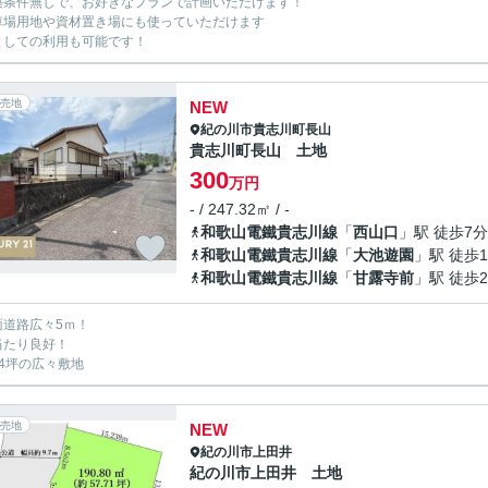
築条件無しで、お好きなプランで計画いただけます！
車場用地や資材置き場にも使っていただけます
としての利用も可能です！
売地
NEW
紀の川市
貴志川町長山
貴志川町長山 土地
300
万円
- / 247.32㎡ / -
和歌山電鐵貴志川線
「
西山口
」駅 徒歩7分
和歌山電鐵貴志川線
「
大池遊園
」駅 徒歩1
和歌山電鐵貴志川線
「
甘露寺前
」駅 徒歩2
面道路広々5ｍ！
当たり良好！
74坪の広々敷地
売地
NEW
紀の川市
上田井
紀の川市上田井 土地