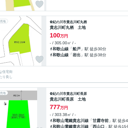
売地
紀の川市
貴志川町丸栖
貴志川町丸栖 土地
100
万円
- / 305.00㎡ / -
和歌山線
「
船戸
」駅 徒歩30分
和歌山線
「
岩出
」駅 徒歩38分
な住宅街
たり良し
売地
紀の川市
貴志川町長原
貴志川町長原 土地
777
万円
- / 303.38㎡ / -
和歌山電鐵貴志川線
「
甘露寺前
」駅 徒歩
和歌山電鐵貴志川線
「
西山口
」駅 徒歩15