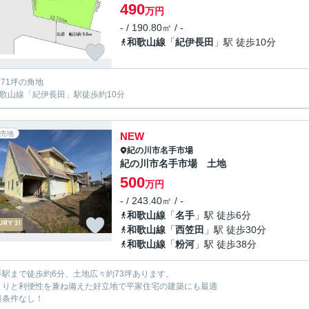
490
万円
- / 190.80㎡ / -
和歌山線
「
紀伊長田
」駅 徒歩10分
7.71坪の角地
和歌山線「紀伊長田」駅徒歩約10分
売地
NEW
紀の川市
名手市場
紀の川市名手市場 土地
500
万円
- / 243.40㎡ / -
和歌山線
「
名手
」駅 徒歩6分
和歌山線
「
西笠田
」駅 徒歩30分
和歌山線
「
粉河
」駅 徒歩38分
手駅まで徒歩約6分、土地広々約73坪あります。
とりと利便性を兼ね備えた好立地で平家住宅の建築にも最適
築条件なし！