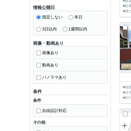
■建
■駐
情報公開日
■畑
指定しない
本日
3日以内
1週間以内
画像・動画あり
画像あり
動画あり
パノラマあり
■前
条件
■日
■約
条件
自由設計対応
その他