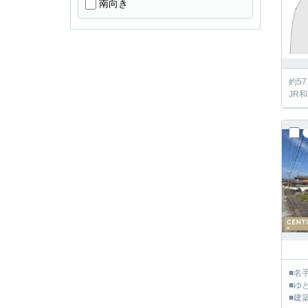
南向き
約5
JR
■名
■ゆ
■建