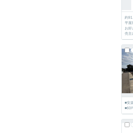
約9
平屋
お好
売主
■安
■6