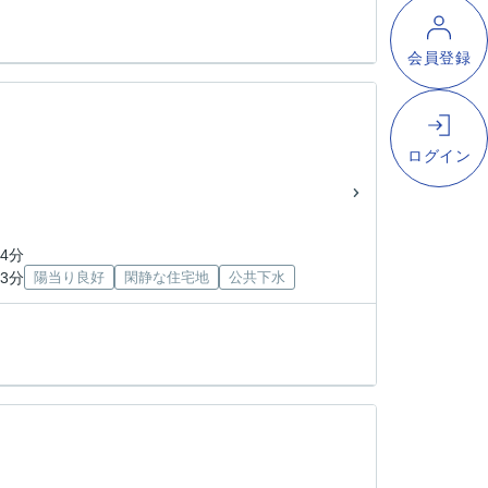
4分
3分
陽当り良好
閑静な住宅地
公共下水