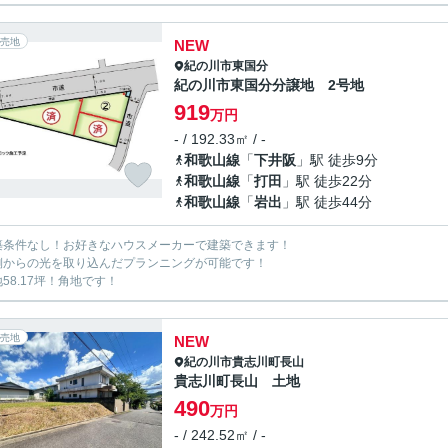
売地
NEW
紀の川市
東国分
紀の川市東国分分譲地 2号地
919
万円
- / 192.33㎡ / -
和歌山線
「
下井阪
」駅 徒歩9分
和歌山線
「
打田
」駅 徒歩22分
和歌山線
「
岩出
」駅 徒歩44分
築条件なし！お好きなハウスメーカーで建築できます！
側からの光を取り込んだプランニングが可能です！
地58.17坪！角地です！
売地
NEW
紀の川市
貴志川町長山
貴志川町長山 土地
490
万円
- / 242.52㎡ / -