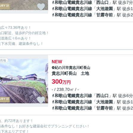
和歌山電鐵貴志川線
「
西山口
」駅 徒歩7分
和歌山電鐵貴志川線
「
大池遊園
」駅 徒歩1
和歌山電鐵貴志川線
「
甘露寺前
」駅 徒歩2
地広々73.36坪あり！
山口駅近、徒歩約7分の好立地！
面道路広々6ｍあり！
共下水完備、建築条件なし！
売地
NEW
紀の川市
貴志川町長山
貴志川町長山 土地
300
万円
- / 238.70㎡ / -
和歌山電鐵貴志川線
「
西山口
」駅 徒歩6分
和歌山電鐵貴志川線
「
大池遊園
」駅 徒歩1
和歌山電鐵貴志川線
「
甘露寺前
」駅 徒歩2
地、約72坪あります！
築条件なし！お好きな建築会社でプランニングください！
共下水エリアです！