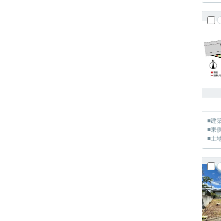
■建
■東
■土