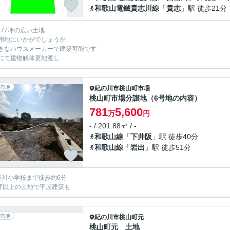
和歌山電鐵貴志川線
「
貴志
」駅 徒歩21分
1.77坪の広い土地
用地にいかがでしょうか
きなハウスメーカーで建築可能です
にて建物解体更地渡し
売地
紀の川市
桃山町市場
桃山町市場分譲地（6号地の内容）
781
5,600
万
円
- / 201.88㎡ / -
和歌山線
「
下井阪
」駅 徒歩40分
和歌山線
「
岩出
」駅 徒歩51分
楽川小学校まで徒歩約6分
0坪以上の土地で平屋建築も
売地
紀の川市
桃山町元
桃山町元 土地