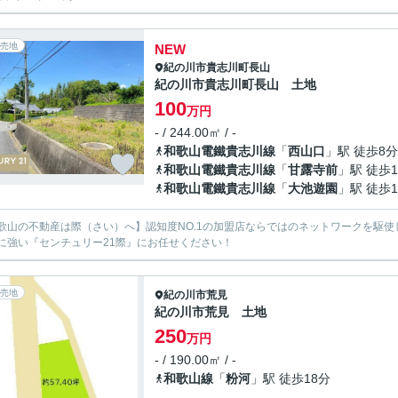
売地
NEW
紀の川市
貴志川町長山
紀の川市貴志川町長山 土地
100
万円
- / 244.00㎡ / -
和歌山電鐵貴志川線
「
西山口
」駅 徒歩8分
和歌山電鐵貴志川線
「
甘露寺前
」駅 徒歩1
和歌山電鐵貴志川線
「
大池遊園
」駅 徒歩1
歌山の不動産は際（さい）へ】認知度NO.1の加盟店ならではのネットワークを駆
に強い『センチュリー21際』にお任せください！
売地
紀の川市
荒見
紀の川市荒見 土地
250
万円
- / 190.00㎡ / -
和歌山線
「
粉河
」駅 徒歩18分