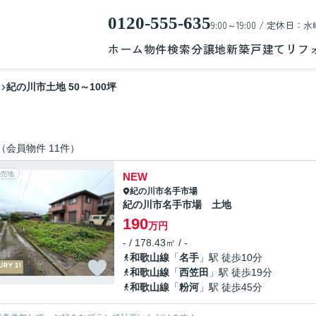
0120-555-635
9:00～19:00 / 定休日：水
ホーム
物件検索
分譲地
新築戸建て
リフ
紀の川市土地 50～100坪
（会員物件 11件）
売地
NEW
紀の川市
名手市場
紀の川市名手市場 土地
190
万円
- / 178.43㎡ / -
和歌山線
「
名手
」駅 徒歩10分
和歌山線
「
西笠田
」駅 徒歩19分
和歌山線
「
粉河
」駅 徒歩45分