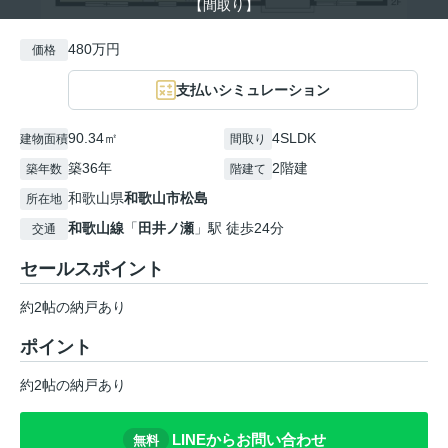
【間取り】
480万円
価格
支払いシミュレーション
90.34㎡
4SLDK
建物面積
間取り
築36年
2階建
築年数
階建て
和歌山県
和歌山市
松島
所在地
和歌山線
「
田井ノ瀬
」駅 徒歩24分
交通
セールスポイント
約2帖の納戸あり
ポイント
約2帖の納戸あり
LINEからお問い合わせ
無料