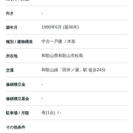
-
向き
1990年6月 (築36年)
築年月
中古一戸建 / 木造
種別 / 建物構造
和歌山県
和歌山市
松島
所在地
和歌山線
「
田井ノ瀬
」駅 徒歩24分
交通
-
修繕積立金
-
修繕積立基金
有(1台) / -
駐車場 / 月額
その他条件