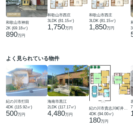
和歌山市西庄
和歌山市西庄
3LDK (81.15㎡)
3LDK (81.15㎡)
和歌山市神前
1,750
1,850
万円
万円
2K (69.18㎡)
3
890
万円
よく見られている物件
紀の川市打田
海南市黒江
4DK (115.92㎡)
7
2LDK (117.17㎡)
紀の川市貴志川町井ノ口
500
4,480
4DK (94.00㎡)
万円
万円
180
万円