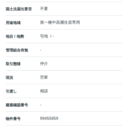
不要
国土法届出要否
第一種中高層住居専用
用途地域
宅地 / -
地目 / 地勢
-
管理組合有無
仲介
取引態様
空家
現況
相談
引渡し
-
建築確認番号
99455859
物件番号