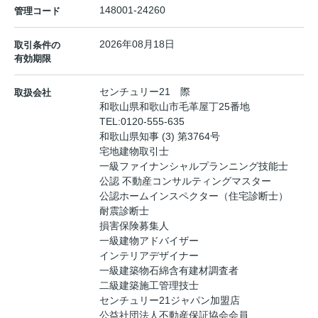
148001-24260
管理コード
2026年08月18日
取引条件の
有効期限
センチュリー21 際
取扱会社
和歌山県和歌山市毛革屋丁25番地
TEL:
0120-555-635
和歌山県知事 (3) 第3764号
宅地建物取引士
一級ファイナンシャルプランニング技能士
公認 不動産コンサルティングマスター
公認ホームインスペクター（住宅診断士）
耐震診断士
損害保険募集人
一級建物アドバイザー
インテリアデザイナー
一級建築物石綿含有建材調査者
二級建築施工管理技士
センチュリー21ジャパン加盟店
公益社団法人不動産保証協会会員