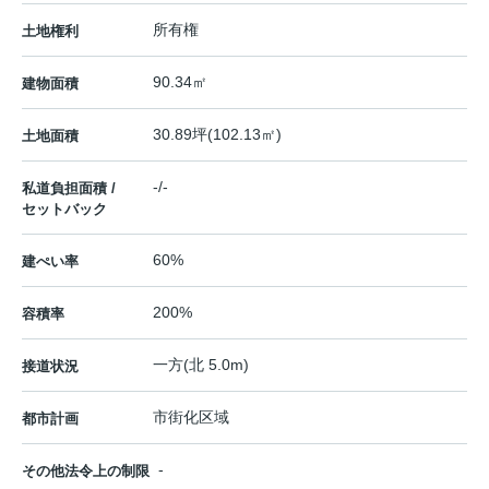
所有権
土地権利
90.34㎡
建物面積
30.89坪(102.13㎡)
土地面積
-/-
私道負担面積 /
セットバック
60%
建ぺい率
200%
容積率
一方(北 5.0m)
接道状況
市街化区域
都市計画
-
その他法令上の制限