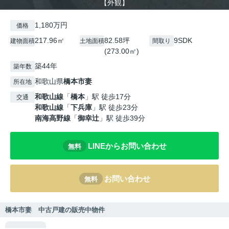
【外観】
1,180万円
価格
217.96㎡
82.58坪
9SDK
建物面積
土地面積
間取り
(273.00㎡)
築44年
築年数
和歌山県
橋本市
妻
所在地
和歌山線
「
橋本
」駅 徒歩17分
交通
和歌山線
「
下兵庫
」駅 徒歩23分
南海高野線
「
御幸辻
」駅 徒歩39分
LINEからお問い合わせ
無料
お問い合わせ
無料
橋本市妻 中古戸建の販売中物件