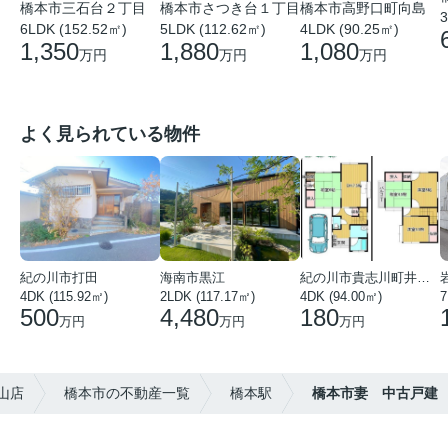
橋本市三石台２丁目
橋本市さつき台１丁目
橋本市高野口町向島
3
6LDK (152.52㎡)
5LDK (112.62㎡)
4LDK (90.25㎡)
1,350
1,880
1,080
万円
万円
万円
よく見られている物件
紀の川市打田
海南市黒江
紀の川市貴志川町井ノ口
4DK (115.92㎡)
2LDK (117.17㎡)
4DK (94.00㎡)
7
500
4,480
180
万円
万円
万円
山店
橋本市の不動産一覧
橋本駅
橋本市妻 中古戸建