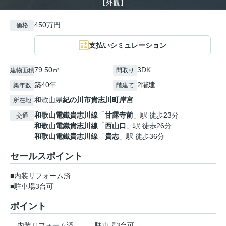
【外観】
450万円
価格
支払いシミュレーション
79.50㎡
3DK
建物面積
間取り
築40年
2階建
築年数
階建て
和歌山県
紀の川市
貴志川町岸宮
所在地
和歌山電鐵貴志川線
「
甘露寺前
」駅 徒歩23分
交通
和歌山電鐵貴志川線
「
西山口
」駅 徒歩26分
和歌山電鐵貴志川線
「
貴志
」駅 徒歩36分
セールスポイント
■内装リフォーム済
■駐車場3台可
ポイント
内装リフォーム済
駐車場3台可