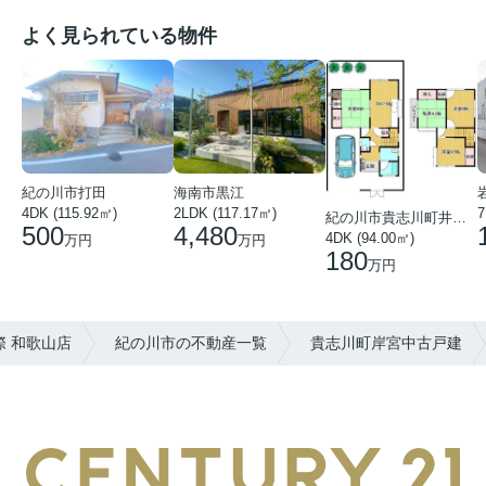
よく見られている物件
紀の川市打田
海南市黒江
4DK (115.92㎡)
7
2LDK (117.17㎡)
紀の川市貴志川町井ノ口
500
4,480
4DK (94.00㎡)
万円
万円
180
万円
 和歌山店
紀の川市の不動産一覧
貴志川町岸宮中古戸建