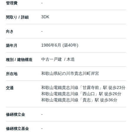
-
管理費
3DK
間取り / 詳細
-
向き
1986年6月 (築40年)
築年月
中古一戸建 / 木造
種別 / 建物構造
和歌山県
紀の川市
貴志川町岸宮
所在地
和歌山電鐵貴志川線
「
甘露寺前
」駅 徒歩23分
交通
和歌山電鐵貴志川線
「
西山口
」駅 徒歩26分
和歌山電鐵貴志川線
「
貴志
」駅 徒歩36分
-
修繕積立金
-
修繕積立基金