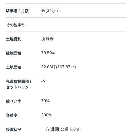
有(3台) / -
駐車場 / 月額
その他条件
所有権
土地権利
79.50㎡
建物面積
32.63坪(107.87㎡)
土地面積
-/-
私道負担面積 /
セットバック
70%
建ぺい率
200%
容積率
一方(北西 公道 6.0m)
接道状況