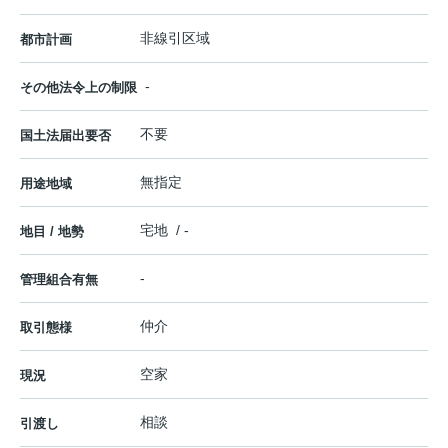
非線引区域
都市計画
-
その他法令上の制限
不要
国土法届出要否
無指定
用途地域
宅地 / -
地目 / 地勢
-
管理組合有無
仲介
取引態様
空家
現況
相談
引渡し