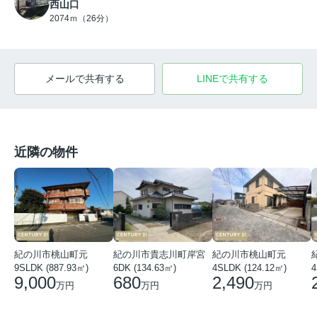
西山口
2074ｍ（26分）
メールで共有する
LINEで共有する
近隣の物件
紀の川市桃山町元
紀の川市貴志川町岸宮
紀の川市桃山町元
9SLDK (887.93㎡)
6DK (134.63㎡)
4SLDK (124.12㎡)
4
9,000
680
2,490
万円
万円
万円