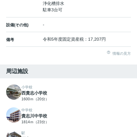
浄化槽排水
駐車3台可
-
設備(その他)
令和5年度固定資産税：17,207円
備考
情報の見方
周辺施設
小学校
西貴志小学校
1600ｍ（20分）
中学校
貴志川中学校
1814ｍ（23分）
駅