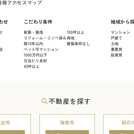
情報
アクセスマップ
わせ
こだわり条件
地域から
せ
新築・築浅
100坪以上
マンション
リフォーム・リノベ済み
角地
戸建て
築10年以内
建築条件なし
土地
談
ペット可マンション
事業用
1000万円以下
投資用
日当たり良好
45坪以上
不動産を探す
岩出市
海南市
紀の