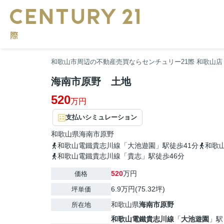
和歌山市周辺の不動産売買ならセンチュリー21際 和歌山店
海南市原野 土地
520
万円
支払いシミュレーション
和歌山県
海南市
原野
和歌山電鐵貴志川線「大池遊園」駅徒歩41分
和歌
和歌山電鐵貴志川線「貴志」駅徒歩46分
520
万円
価格
6.9万円(75.32坪)
坪単価
和歌山県
海南市
原野
所在地
和歌山電鐵貴志川線
「
大池遊園
」駅