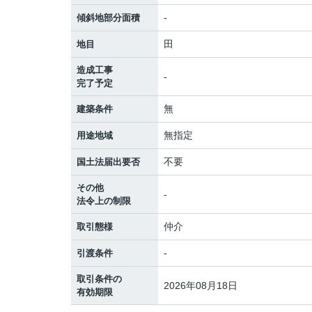
-
傾斜地部分面積
田
地目
造成工事
-
完了予定
無
建築条件
無指定
用途地域
不要
国土法届出要否
その他
-
法令上の制限
仲介
取引態様
-
引渡条件
取引条件の
2026年08月18日
有効期限