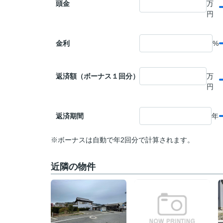
頭金
万
円
金利
%
返済額（ボーナス１回分）
万
円
返済期間
年
※ボーナスは自動で年2回分で計算されます。
近隣の物件