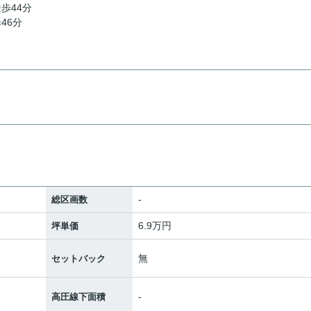
徒歩44分
46分
-
総区画数
6.9万円
坪単価
無
セットバック
-
高圧線下面積