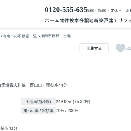
0120-555-635
9:00～19:00 / 定休日：水
ホーム
物件検索
分譲地
新築戸建て
リフ
海南市原野 土地
海南市の不動産一覧
印刷する
お気
山電鐵貴志川線「西山口」駅徒歩44分
249.00㎡(75.32坪)
土地面積(坪数)
70% / 200%
建ぺい率 / 容積率
 徒歩41分