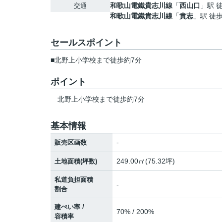
和歌山電鐵貴志川線
「
西山口
」駅 
交通
和歌山電鐵貴志川線
「
貴志
」駅 徒歩
セールスポイント
■北野上小学校まで徒歩約7分
ポイント
北野上小学校まで徒歩約7分
基本情報
-
販売区画数
249.00㎡(75.32坪)
土地面積(坪数)
私道負担面積
-
割合
建ぺい率 /
70% / 200%
容積率