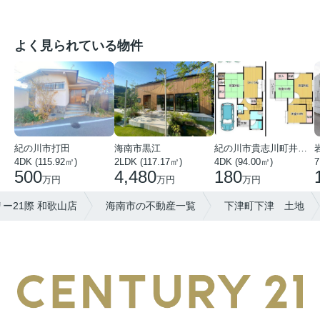
よく見られている物件
紀の川市打田
海南市黒江
紀の川市貴志川町井ノ口
4DK (115.92㎡)
2LDK (117.17㎡)
4DK (94.00㎡)
7
500
4,480
180
万円
万円
万円
ー21際 和歌山店
海南市の不動産一覧
下津町下津 土地