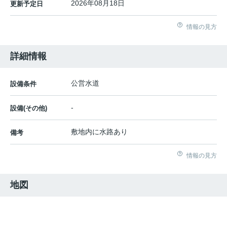
2026年08月18日
更新予定日
情報の見方
詳細情報
公営水道
設備条件
-
設備(その他)
敷地内に水路あり
備考
情報の見方
地図