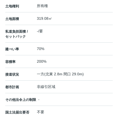
所有権
土地権利
319.08㎡
土地面積
-/要
私道負担面積 /
セットバック
70%
建ぺい率
200%
容積率
一方(北東 2.8m 間口 29.0m)
接道状況
非線引区域
都市計画
-
その他法令上の制限
不要
国土法届出要否