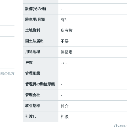
設備(その他)
-
駐車場/月額
有/-
土地権利
所有権
国土法届出
不要
用途地域
無指定
戸数
- / -
管理形態
-
情報の見方
管理員の勤務形態
-
管理会社
-
取引態様
仲介
引渡し
相談
情報