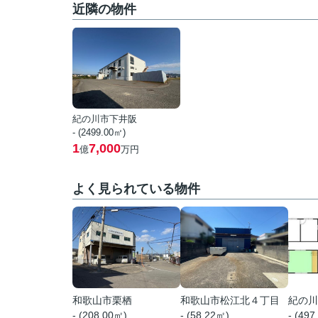
近隣の物件
紀の川市下井阪
- (2499.00㎡)
1
7,000
億
万円
よく見られている物件
和歌山市栗栖
和歌山市松江北４丁目
紀の川
- (208.00㎡)
- (58.22㎡)
- (497