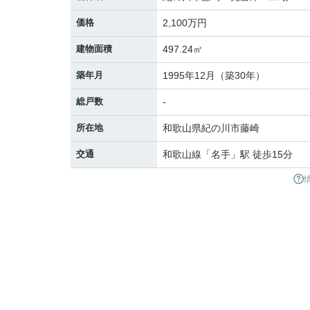
価格
2,100万円
建物面積
497.24㎡
築年月
1995年12月（築30年）
総戸数
-
所在地
和歌山県
紀の川市
藤崎
交通
和歌山線
「
名手
」駅 徒歩15分