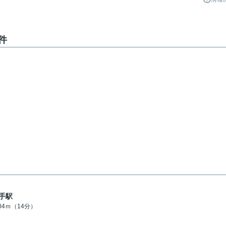
件
手駅
104ｍ（14分）