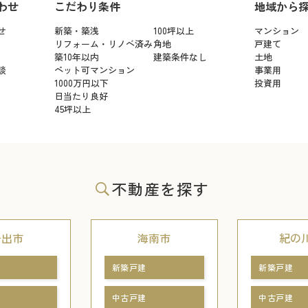
わせ
こだわり条件
地域から
せ
新築・築浅
100坪以上
マンション
リフォーム・リノベ済み
角地
戸建て
築10年以内
建築条件なし
土地
談
ペット可マンション
事業用
1000万円以下
投資用
日当たり良好
45坪以上
不動産を探す
岩出市
海南市
紀の
新築戸建
新築戸建
中古戸建
中古戸建