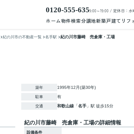
0120-555-635
9:00～19:00 / 定休日：水
ホーム
物件検索
分譲地
新築戸建て
リフ
紀の川市藤崎 売倉庫・工場
紀の川市の不動産一覧
名手駅
1995年12月(築30年)
築年
有
駐車
和歌山線
「
名手
」駅 徒歩15分
交通
紀の川市藤崎 売倉庫・工場の詳細情報
設備条件