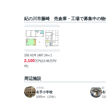
紀の川市藤崎 売倉庫・工場で募集中の物
150.41坪 (497.24㎡)
2,100
万円(13.96万円/
坪)
周辺施設
小学校
駅
名手小学校
名
1005ｍ（13分）
1