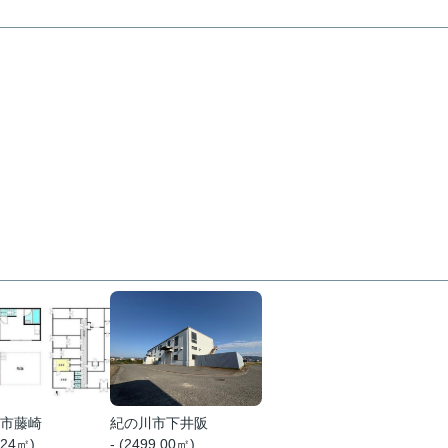
市藤崎
紀の川市下井阪
.24㎡)
- (2499.00㎡)