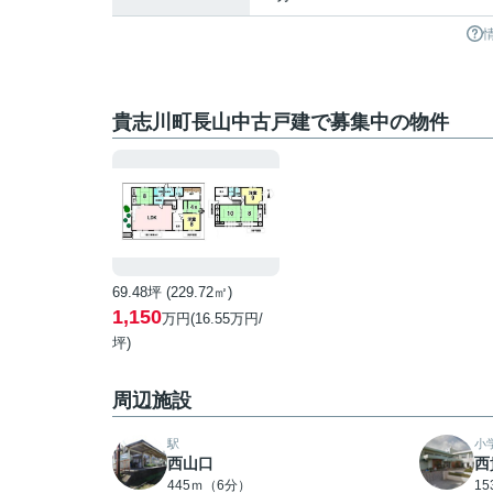
貴志川町長山中古戸建で募集中の物件
69.48坪 (229.72㎡)
1,150
万円(16.55万円/
坪)
周辺施設
駅
小
西山口
西
445ｍ（6分）
1