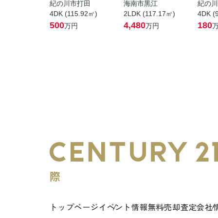
紀の川市打田
海南市黒江
紀の川
4DK (115.92㎡)
2LDK (117.17㎡)
4DK (
500
4,480
180
万円
万円
トップページ
イベント情報
無料売却査定
会社