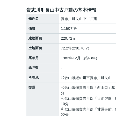
貴志川町長山中古戸建の基本情報
物件名
貴志川町長山中古戸建
価格
1,150万円
建物面積
229.72㎡
土地面積
72.2坪(238.70㎡)
築年月
1982年12月（築43年）
総戸数
-
所在地
和歌山県
紀の川市
貴志川町長山
交通
和歌山電鐵貴志川線
「
西山口
」駅
分
和歌山電鐵貴志川線
「
大池遊園
」
10分
和歌山電鐵貴志川線
「
甘露寺前
」
22分