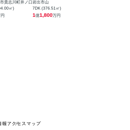
市貴志川町井ノ口
岩出市山
94.00㎡)
7DK (376.51㎡)
1
1,800
万円
億
万円
情報
アクセスマップ