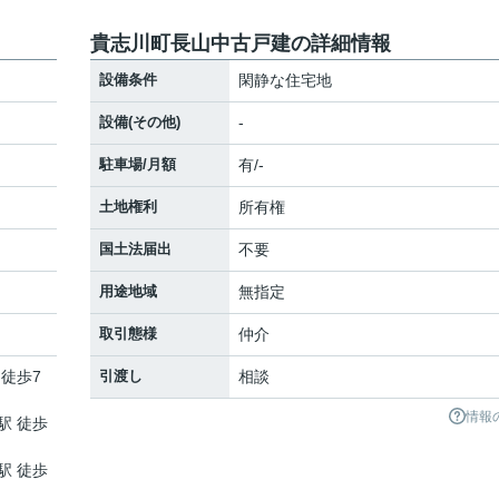
貴志川町長山中古戸建の詳細情報
設備条件
閑静な住宅地
設備(その他)
-
駐車場/月額
有/-
土地権利
所有権
国土法届出
不要
用途地域
無指定
取引態様
仲介
 徒歩7
引渡し
相談
情報
駅 徒歩
駅 徒歩