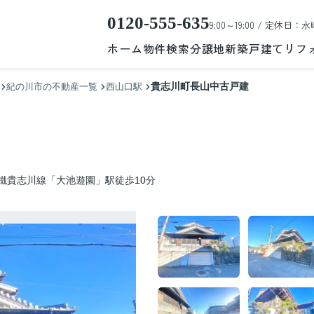
0120-555-635
9:00～19:00 / 定休日：水
ホーム
物件検索
分譲地
新築戸建て
リフ
貴志川町長山中古戸建
紀の川市の不動産一覧
西山口駅
鐵貴志川線「大池遊園」駅徒歩10分