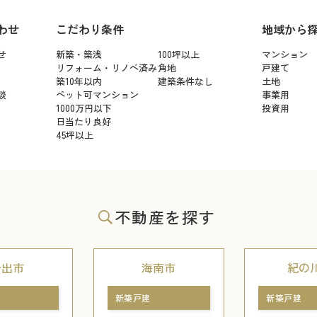
わせ
こだわり条件
地域から
せ
新築・築浅
100坪以上
マンション
リフォーム・リノベ済み
角地
戸建て
築10年以内
建築条件なし
土地
談
ペット可マンション
事業用
1000万円以下
投資用
日当たり良好
45坪以上
不動産を探す
岩出市
海南市
紀の
新築戸建
新築戸建