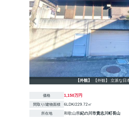
【外観】
【外観】 立派な日
1,150万円
価格
6LDK/229.72㎡
間取り/建物面積
和歌山県
紀の川市
貴志川町長山
所在地