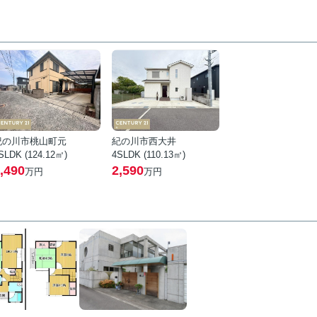
紀の川市桃山町元
紀の川市西大井
SLDK (124.12㎡)
4SLDK (110.13㎡)
,490
2,590
万円
万円