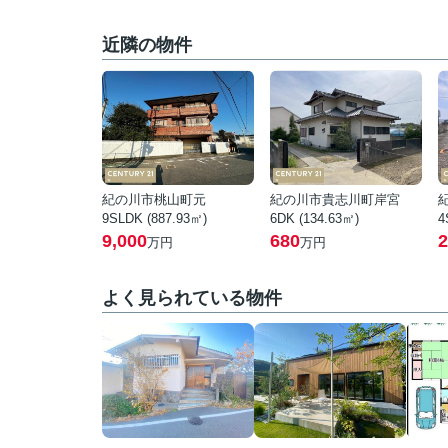
近隣の物件
紀の川市桃山町元
紀の川市貴志川町岸宮
9SLDK (887.93㎡)
6DK (134.63㎡)
4
9,000
680
2
万円
万円
よく見られている物件