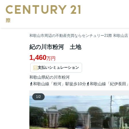
和歌山市周辺の不動産売買ならセンチュリー21際 和歌山店
紀の川市粉河 土地
1,460
万円
支払いシミュレーション
和歌山県
紀の川市
粉河
和歌山線「粉河」駅徒歩10分
和歌山線「紀伊長田」
1
/
2