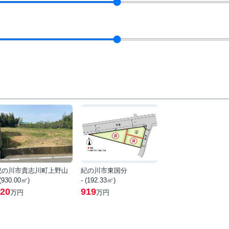
紀の川市貴志川町上野山
紀の川市東国分
 (930.00㎡)
- (192.33㎡)
20
919
万円
万円