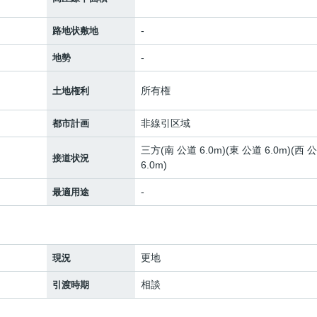
-
路地状敷地
-
地勢
所有権
土地権利
非線引区域
都市計画
三方(南 公道 6.0m)(東 公道 6.0m)(西 
接道状況
6.0m)
-
最適用途
更地
現況
相談
引渡時期