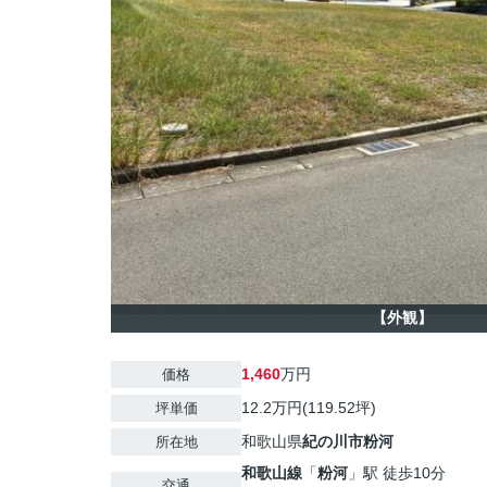
【外観】
1,460
万円
価格
12.2万円(119.52坪)
坪単価
和歌山県
紀の川市
粉河
所在地
和歌山線
「
粉河
」駅 徒歩10分
交通