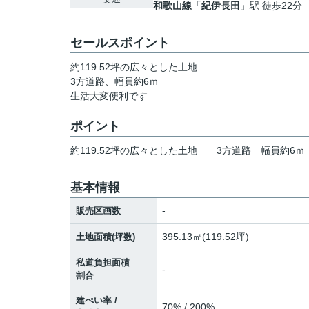
和歌山線
「
紀伊長田
」駅 徒歩22分
セールスポイント
約119.52坪の広々とした土地
3方道路、幅員約6ｍ
生活大変便利です
ポイント
約119.52坪の広々とした土地
3方道路
幅員約6ｍ
基本情報
-
販売区画数
395.13㎡(119.52坪)
土地面積(坪数)
私道負担面積
-
割合
建ぺい率 /
70% / 200%