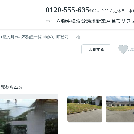
0120-555-635
9:00～19:00 / 定休日：水
ホーム
物件検索
分譲地
新築戸建て
リフ
紀の川市粉河 土地
紀の川市の不動産一覧
印刷する
お気
駅徒歩22分