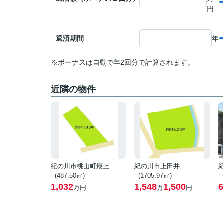
円
返済期間
年
※ボーナスは自動で年2回分で計算されます。
近隣の物件
紀の川市桃山町最上
紀の川市上田井
- (487.50㎡)
- (1705.97㎡)
-
1,032
1,548
1,500
6
万円
万
円