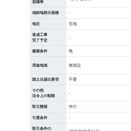
容積率
-
傾斜地部分面積
宅地
地目
造成工事
-
完了予定
無
建築条件
無指定
用途地域
不要
国土法届出要否
その他
-
法令上の制限
仲介
取引態様
-
引渡条件
取引条件の