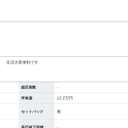
生活大変便利です
-
総区画数
12.2万円
坪単価
無
セットバック
-
高圧線下面積