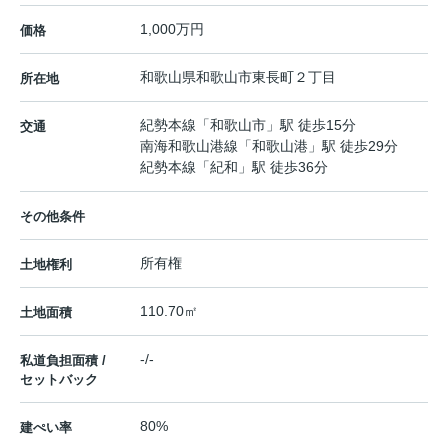
1,000万円
価格
和歌山県
和歌山市
東長町
２丁目
所在地
紀勢本線
「
和歌山市
」駅 徒歩15分
交通
南海和歌山港線
「
和歌山港
」駅 徒歩29分
紀勢本線
「
紀和
」駅 徒歩36分
その他条件
所有権
土地権利
110.70㎡
土地面積
-/-
私道負担面積 /
セットバック
80%
建ぺい率