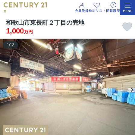
和歌山市東長町２丁目の売地
1,000
万円
1
/
12