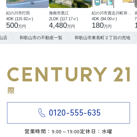
紀の川市打田
海南市黒江
紀の川市貴志川町井ノ口
4DK (115.92㎡)
2LDK (117.17㎡)
4DK (94.00㎡)
7
500
4,480
180
万円
万円
万円
山店
和歌山市の不動産一覧
和歌山市東長町２丁目の売地
0120-555-635
営業時間：9:00～19:00
定休日：水曜