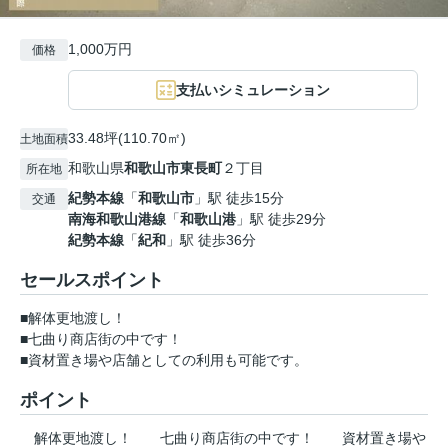
1,000万円
価格
支払いシミュレーション
33.48坪(110.70㎡)
土地面積
和歌山県
和歌山市
東長町
２丁目
所在地
紀勢本線
「
和歌山市
」駅 徒歩15分
交通
南海和歌山港線
「
和歌山港
」駅 徒歩29分
紀勢本線
「
紀和
」駅 徒歩36分
セールスポイント
■解体更地渡し！
■七曲り商店街の中です！
■資材置き場や店舗としての利用も可能です。
ポイント
解体更地渡し！
七曲り商店街の中です！
資材置き場や