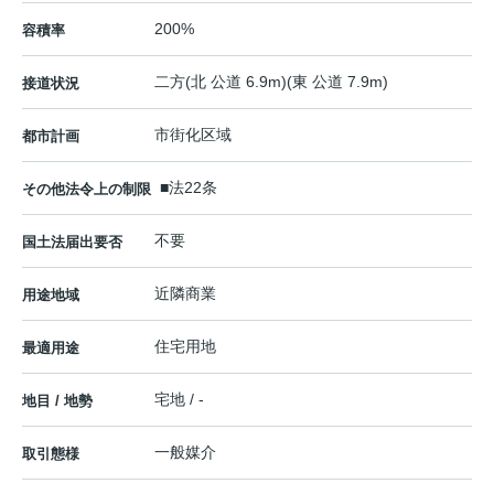
200%
容積率
二方(北 公道 6.9m)(東 公道 7.9m)
接道状況
市街化区域
都市計画
■法22条
その他法令上の制限
不要
国土法届出要否
近隣商業
用途地域
住宅用地
最適用途
宅地 / -
地目 / 地勢
一般媒介
取引態様