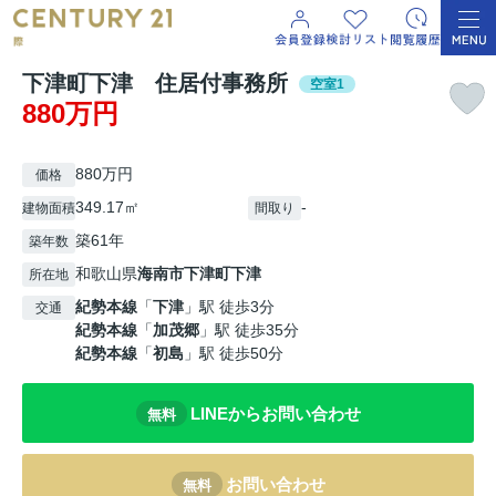
下津町下津 住居付事務所
空室1
880万円
880万円
価格
349.17㎡
-
建物面積
間取り
築61年
築年数
和歌山県
海南市
下津町下津
所在地
紀勢本線
「
下津
」駅 徒歩3分
交通
紀勢本線
「
加茂郷
」駅 徒歩35分
紀勢本線
「
初島
」駅 徒歩50分
LINEからお問い合わせ
無料
お問い合わせ
無料