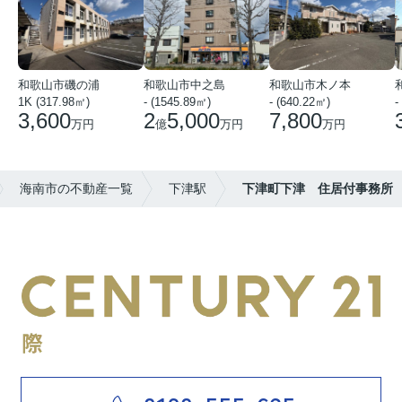
和歌山市磯の浦
和歌山市中之島
和歌山市木ノ本
1K (317.98㎡)
- (1545.89㎡)
- (640.22㎡)
-
3,600
2
5,000
7,800
万円
億
万円
万円
海南市の不動産一覧
下津駅
下津町下津 住居付事務所