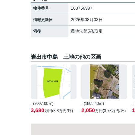
103756997
物件番号
2026年08月03日
情報更新日
備考
農地法第5条取引
岩出市中島 土地の他の区画
- (2097.00㎡)
- (1808.40㎡)
-
3,680
2,050
1
万円(
5.8
万円/坪)
万円(
3.75
万円/坪)