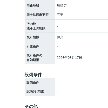
無指定
用途地域
不要
国土法届出要否
その他
-
法令上の制限
仲介
取引態様
-
引渡条件
取引条件の
2026年08月17日
有効期限
設備条件
設備条件
設備(その他)
-
その他