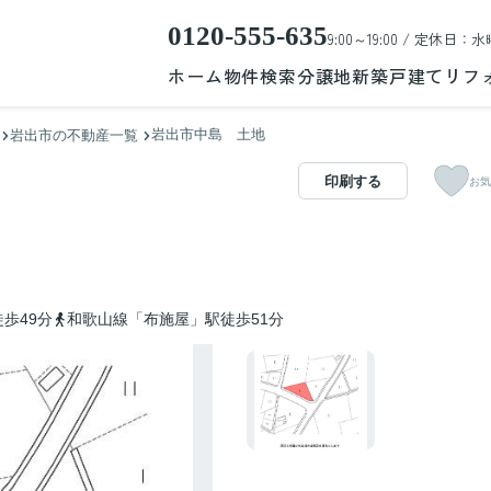
0120-555-635
9:00～19:00 / 定休日：水
ホーム
物件検索
分譲地
新築戸建て
リフ
岩出市中島 土地
岩出市の不動産一覧
印刷する
お気
歩49分
和歌山線「布施屋」駅徒歩51分