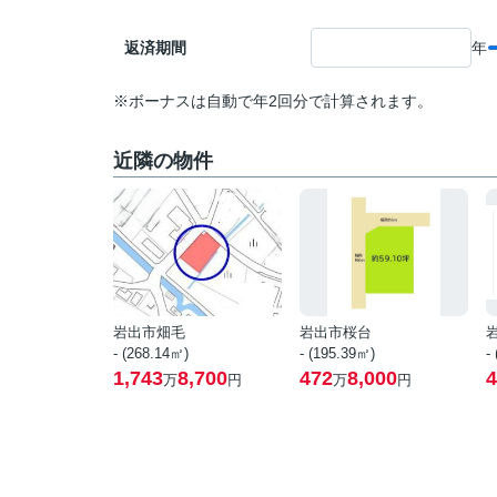
返済期間
年
※ボーナスは自動で年2回分で計算されます。
近隣の物件
岩出市畑毛
岩出市桜台
- (268.14㎡)
- (195.39㎡)
-
1,743
8,700
472
8,000
4
万
円
万
円