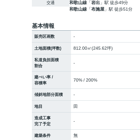
和歌山線
「
岩出
」駅 徒歩49分
交通
和歌山線
「
布施屋
」駅 徒歩51分
基本情報
-
販売区画数
812.00㎡(245.62坪)
土地面積(坪数)
私道負担面積
-
割合
建ぺい率 /
70% / 200%
容積率
-
傾斜地部分面積
田
地目
造成工事
-
完了予定
無
建築条件