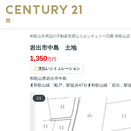
和歌山市周辺の不動産売買ならセンチュリー21際 和歌山店
岩出市中島 土地
1,350
万円
支払いシミュレーション
和歌山県
岩出市
中島
和歌山線「船戸」駅徒歩47分
和歌山線「岩出」駅徒
1
/
1