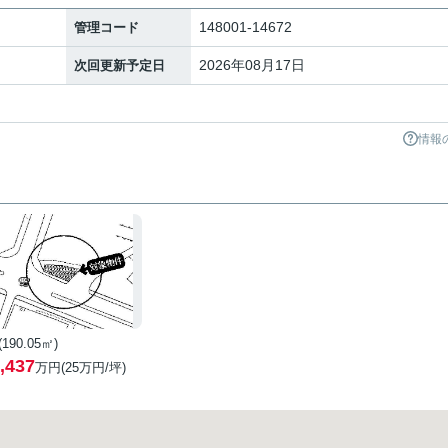
148001-14672
管理コード
2026年08月17日
次回更新予定日
情報
 (190.05㎡)
,437
万円(
25
万円/坪)