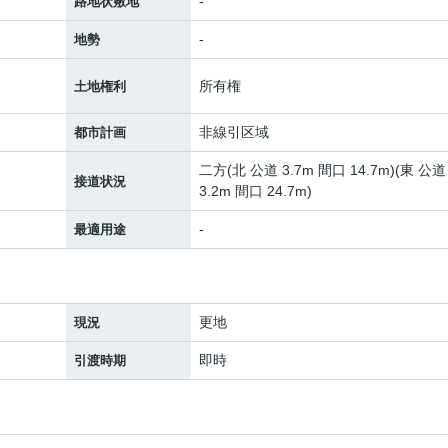
-
路地状敷地
-
地勢
所有権
土地権利
非線引区域
都市計画
二方(北 公道 3.7m 間口 14.7m)(東 公道
接道状況
3.2m 間口 24.7m)
-
最適用途
更地
現況
即時
引渡時期