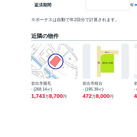
返済期間
年
※ボーナスは自動で年2回分で計算されます。
近隣の物件
岩出市畑毛
岩出市桜台
- (268.14㎡)
- (195.39㎡)
-
1,743
8,700
472
8,000
4
万
円
万
円