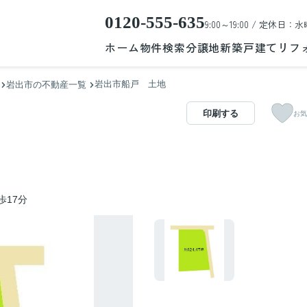
0120-555-635
9:00～19:00 / 定休日：水
ホーム
物件検索
分譲地
新築戸建て
リフ
岩出市船戸 土地
岩出市の不動産一覧
印刷する
お気
歩17分