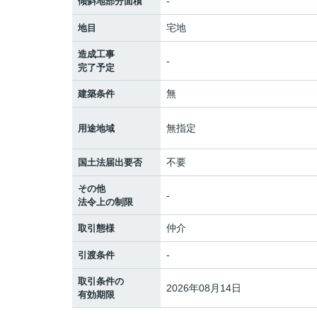
-
傾斜地部分面積
宅地
地目
造成工事
-
完了予定
無
建築条件
無指定
用途地域
不要
国土法届出要否
その他
-
法令上の制限
仲介
取引態様
-
引渡条件
取引条件の
2026年08月14日
有効期限