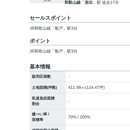
和歌山線
「
岩出
」駅 徒歩17分
セールスポイント
JR和歌山線「船戸」駅3分
ポイント
JR和歌山線「船戸」駅3分
基本情報
-
販売区画数
411.48㎡(124.47坪)
土地面積(坪数)
私道負担面積
-
割合
建ぺい率 /
70% / 200%
容積率