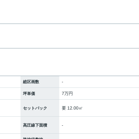
-
総区画数
7万円
坪単価
要 12.00㎡
セットバック
-
高圧線下面積