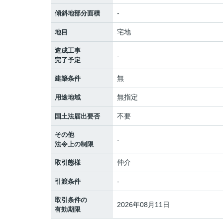
-
傾斜地部分面積
宅地
地目
造成工事
-
完了予定
無
建築条件
無指定
用途地域
不要
国土法届出要否
その他
-
法令上の制限
仲介
取引態様
-
引渡条件
取引条件の
2026年08月11日
有効期限