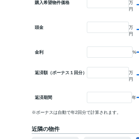
購入希望物件価格
万
円
頭金
万
円
金利
%
返済額（ボーナス１回分）
万
円
返済期間
年
※ボーナスは自動で年2回分で計算されます。
近隣の物件