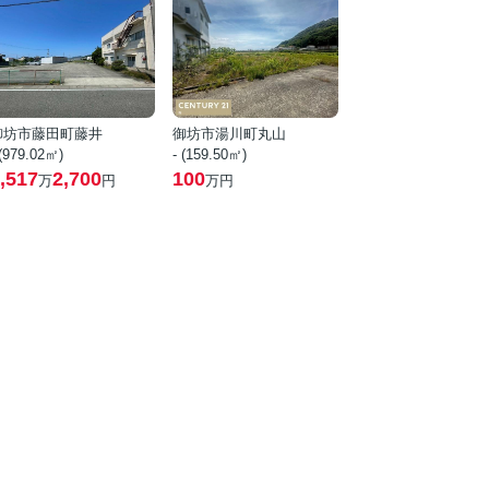
御坊市藤田町藤井
御坊市湯川町丸山
 (979.02㎡)
- (159.50㎡)
,517
2,700
100
万
円
万円