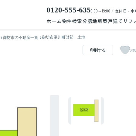
0120-555-635
9:00～19:00 / 定休日：水
ホーム
物件検索
分譲地
新築戸建て
リフ
御坊市湯川町財部 土地
御坊市の不動産一覧
印刷する
お気