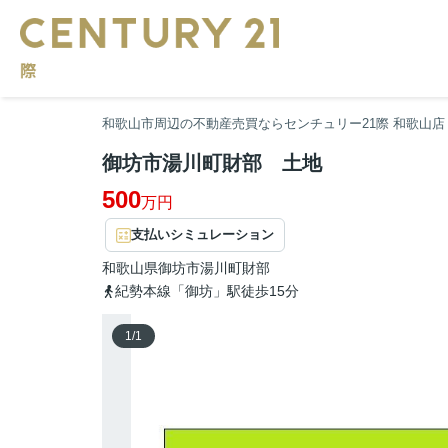
和歌山市周辺の不動産売買ならセンチュリー21際 和歌山店
御坊市湯川町財部 土地
500
万円
支払いシミュレーション
和歌山県
御坊市
湯川町財部
紀勢本線「御坊」駅徒歩15分
1
/
1