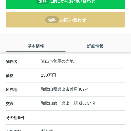
LINEからお問い合わせ
無料
お問い合わせ
無料
基本情報
詳細情報
岩出市曽屋の売地
物件名
250万円
価格
和歌山県
岩出市
曽屋
407-4
所在地
和歌山線
「
岩出
」駅 徒歩34分
交通
その他条件