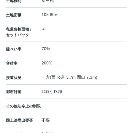
所有権
土地権利
105.80㎡
土地面積
-/-
私道負担面積 /
セットバック
70%
建ぺい率
200%
容積率
一方(西 公道 3.7m 間口 7.3m)
接道状況
非線引区域
都市計画
-
その他法令上の制限
不要
国土法届出要否