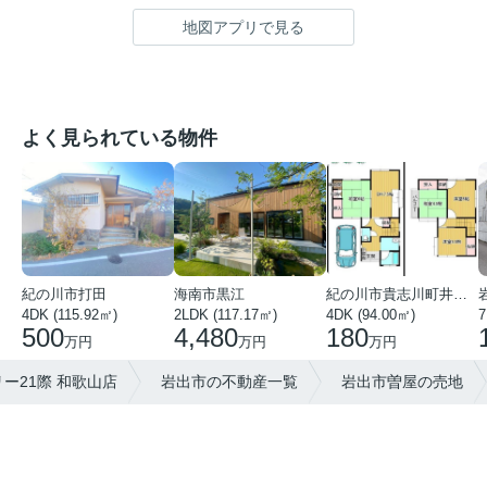
地図アプリで見る
よく見られている物件
紀の川市打田
海南市黒江
紀の川市貴志川町井ノ口
4DK (115.92㎡)
2LDK (117.17㎡)
4DK (94.00㎡)
7
500
4,480
180
万円
万円
万円
ー21際 和歌山店
岩出市の不動産一覧
岩出市曽屋の売地