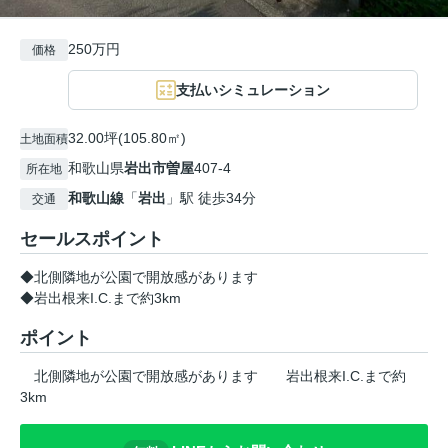
250万円
価格
支払いシミュレーション
32.00坪(105.80㎡)
土地面積
和歌山県
岩出市
曽屋
407-4
所在地
和歌山線
「
岩出
」駅 徒歩34分
交通
セールスポイント
◆北側隣地が公園で開放感があります
◆岩出根来I.C.まで約3km
ポイント
北側隣地が公園で開放感があります
岩出根来I.C.まで約
3km