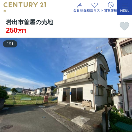
岩出市曽屋の売地
250
万円
1
/
11