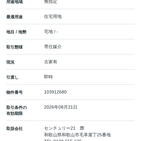
無指定
用途地域
住宅用地
最適用途
宅地 / -
地目 / 地勢
専任媒介
取引態様
古家有
現況
即時
引渡し
103912680
物件番号
2026年08月21日
取引条件の
有効期限
センチュリー21 際
取扱会社
和歌山県和歌山市毛革屋丁25番地