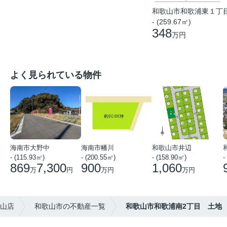
和歌山市和歌浦東１丁
- (259.67㎡)
348
万円
よく見られている物件
海南市大野中
海南市幡川
和歌山市井辺
- (115.93㎡)
- (200.55㎡)
- (158.90㎡)
-
869
7,300
900
1,060
万
円
万円
万円
歌山店
和歌山市の不動産一覧
和歌山市和歌浦南2丁目 土地