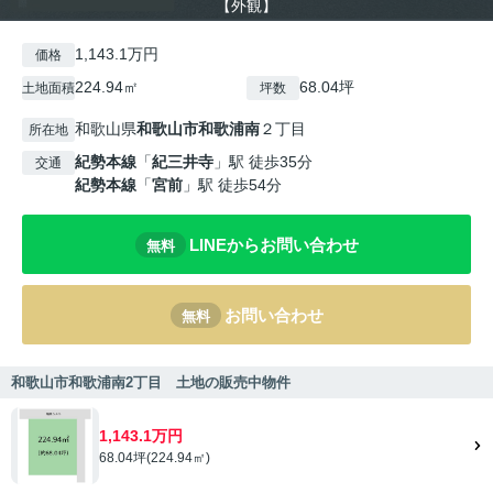
【外観】
1,143.1万円
価格
224.94㎡
68.04坪
土地面積
坪数
和歌山県
和歌山市
和歌浦南
２丁目
所在地
紀勢本線
「
紀三井寺
」駅 徒歩35分
交通
紀勢本線
「
宮前
」駅 徒歩54分
LINEからお問い合わせ
無料
お問い合わせ
無料
和歌山市和歌浦南2丁目 土地の販売中物件
1,143.1万円
68.04坪(224.94㎡)