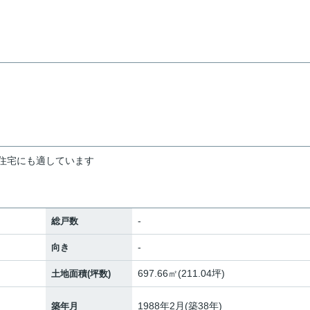
帯住宅にも適しています
-
総戸数
-
向き
697.66㎡(211.04坪)
土地面積(坪数)
1988年2月(築38年)
築年月