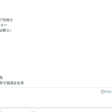
グ技能士
スター
診断士）
員
取引協議会会員
情報