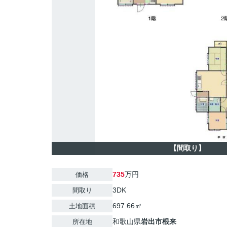
【間取り】
735
万円
価格
3DK
間取り
697.66㎡
土地面積
和歌山県
岩出市
根来
所在地