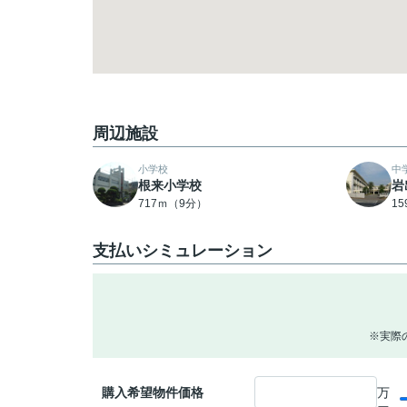
周辺施設
小学校
中
根来小学校
岩
717ｍ（9分）
1
支払いシミュレーション
※実際
購入希望物件価格
万