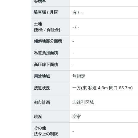
容積率
駐車場 / 月額
有 / -
土地
- / -
(敷金 / 保証金)
-
傾斜地部分面積
-
私道負担面積
-
高圧線下面積
無指定
用途地域
一方(東 私道 4.3m 間口 65.7m)
接道状況
非線引区域
都市計画
空家
現況
その他
-
法令上の制限