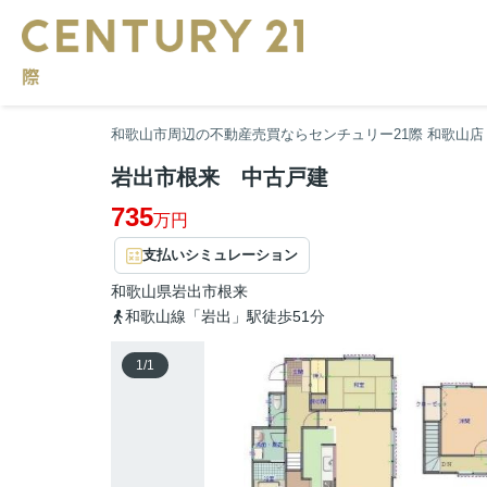
和歌山市周辺の不動産売買ならセンチュリー21際 和歌山店
岩出市根来 中古戸建
735
万円
支払いシミュレーション
和歌山県
岩出市
根来
和歌山線「岩出」駅徒歩51分
1
/
1