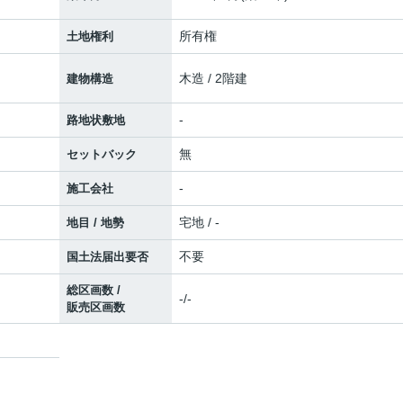
所有権
土地権利
木造 / 2階建
建物構造
-
路地状敷地
無
セットバック
-
施工会社
宅地 / -
地目 / 地勢
不要
国土法届出要否
総区画数 /
-/-
販売区画数