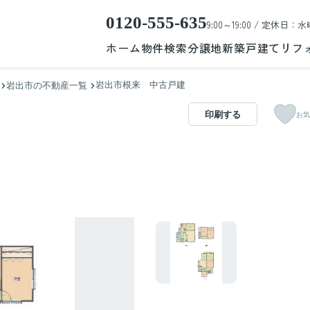
0120-555-635
9:00～19:00 / 定休日：水
ホーム
物件検索
分譲地
新築戸建て
リフ
岩出市根来 中古戸建
岩出市の不動産一覧
印刷する
お気