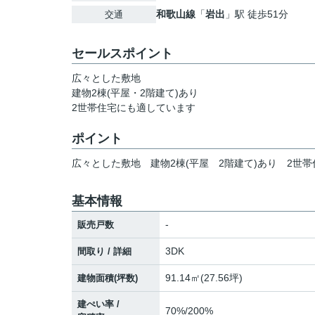
和歌山線
「
岩出
」駅 徒歩51分
交通
セールスポイント
広々とした敷地
建物2棟(平屋・2階建て)あり
2世帯住宅にも適しています
ポイント
広々とした敷地
建物2棟(平屋
2階建て)あり
2世
基本情報
-
販売戸数
3DK
間取り / 詳細
91.14㎡(27.56坪)
建物面積(坪数)
建ぺい率 /
70%/200%