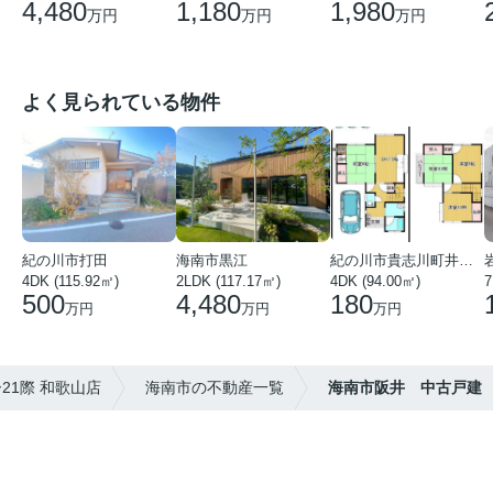
4,480
1,180
1,980
万円
万円
万円
よく見られている物件
紀の川市打田
海南市黒江
紀の川市貴志川町井ノ口
4DK (115.92㎡)
2LDK (117.17㎡)
4DK (94.00㎡)
7
500
4,480
180
万円
万円
万円
1際 和歌山店
海南市の不動産一覧
海南市阪井 中古戸建