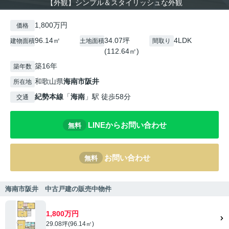
【外観】シンプル＆スタイリッシュな外観
1,800万円
価格
96.14㎡
34.07坪
4LDK
建物面積
土地面積
間取り
(112.64㎡)
築16年
築年数
和歌山県
海南市
阪井
所在地
紀勢本線
「
海南
」駅 徒歩58分
交通
LINEからお問い合わせ
無料
お問い合わせ
無料
海南市阪井 中古戸建の販売中物件
1,800万円
29.08坪(96.14㎡)