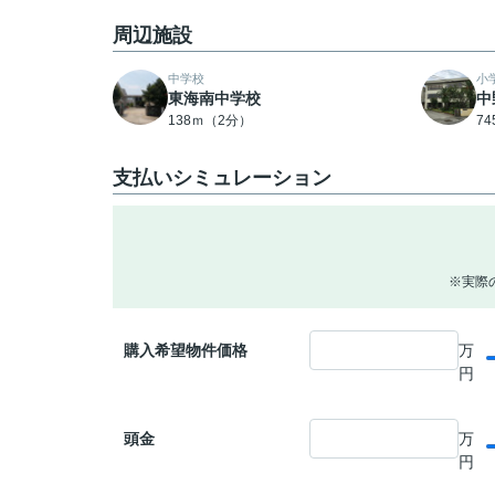
周辺施設
中学校
小
東海南中学校
中
138ｍ（2分）
7
支払いシミュレーション
※実際
購入希望物件価格
万
円
頭金
万
円