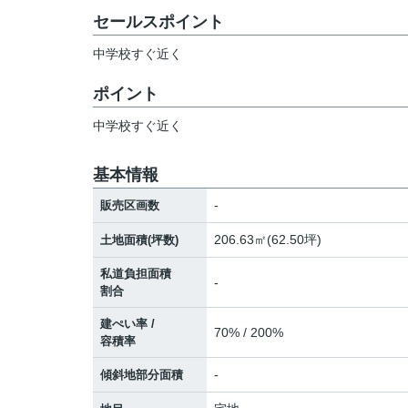
セールスポイント
中学校すぐ近く
ポイント
中学校すぐ近く
基本情報
-
販売区画数
206.63㎡(62.50坪)
土地面積(坪数)
私道負担面積
-
割合
建ぺい率 /
70% / 200%
容積率
-
傾斜地部分面積