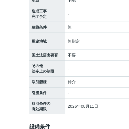
宅地
地目
造成工事
-
完了予定
無
建築条件
無指定
用途地域
不要
国土法届出要否
その他
-
法令上の制限
仲介
取引態様
-
引渡条件
取引条件の
2026年08月11日
有効期限
設備条件