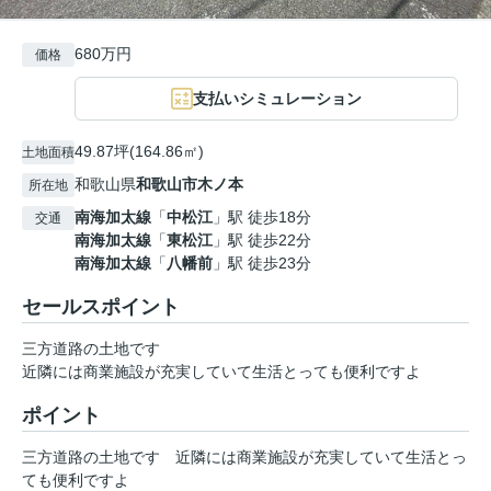
680万円
価格
支払いシミュレーション
49.87坪(164.86㎡)
土地面積
和歌山県
和歌山市
木ノ本
所在地
南海加太線
「
中松江
」駅 徒歩18分
交通
南海加太線
「
東松江
」駅 徒歩22分
南海加太線
「
八幡前
」駅 徒歩23分
セールスポイント
三方道路の土地です
近隣には商業施設が充実していて生活とっても便利ですよ
ポイント
三方道路の土地です
近隣には商業施設が充実していて生活とっ
ても便利ですよ