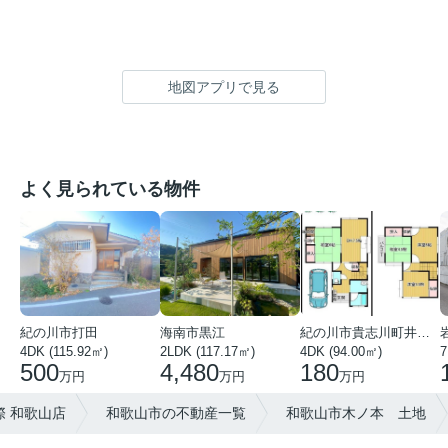
地図アプリで見る
よく見られている物件
紀の川市打田
海南市黒江
紀の川市貴志川町井ノ口
4DK (115.92㎡)
2LDK (117.17㎡)
4DK (94.00㎡)
7
500
4,480
180
万円
万円
万円
 和歌山店
和歌山市の不動産一覧
和歌山市木ノ本 土地