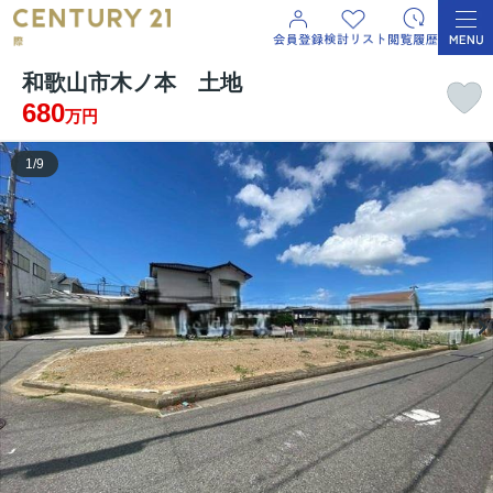
和歌山市木ノ本 土地
680
万円
1
/
9